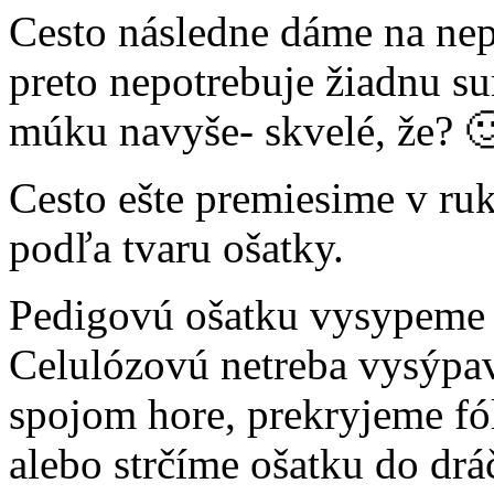
Cesto následne dáme na nep
preto nepotrebuje žiadnu 
múku navyše- skvelé, že? 
Cesto ešte premiesime v ru
podľa tvaru ošatky.
Pedigovú ošatku vysypeme
Celulózovú netreba vysýpa
spojom hore, prekryjeme fó
alebo strčíme ošatku do drá