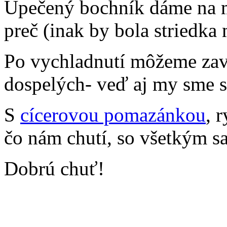
Upečený bochník dáme na m
preč (inak by bola striedka
Po vychladnutí môžeme zavo
dospelých- veď aj my sme s
S
cícerovou pomazánkou
, 
čo nám chutí, so všetkým s
Dobrú chuť!