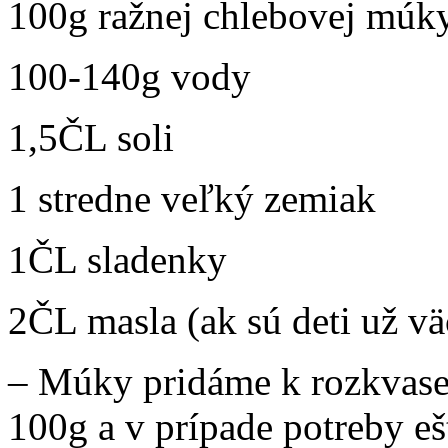
100g ražnej chlebovej múk
100-140g vody
1,5ČL soli
1 stredne veľký zemiak
1ČL sladenky
2ČL masla (ak sú deti už vä
– Múky pridáme k rozkvase
100g a v prípade potreby e