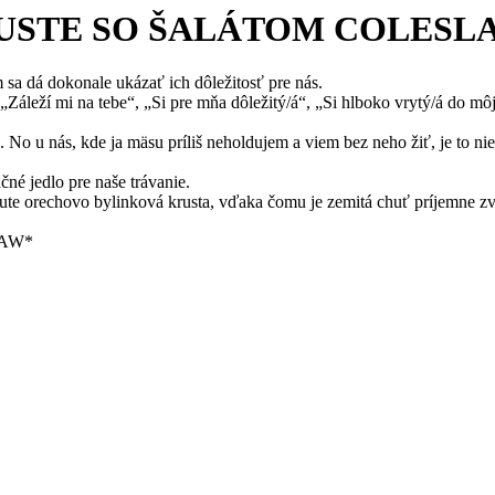
RUSTE SO ŠALÁTOM COLESL
sa dá dokonale ukázať ich dôležitosť pre nás.
„Záleží mi na tebe“, „Si pre mňa dôležitý/á“, „Si hlboko vrytý/á do mô
. No u nás, kde ja mäsu príliš neholdujem a viem bez neho žiť, je to n
né jedlo pre naše trávanie.
ute orechovo bylinková krusta, vďaka čomu je zemitá chuť príjemne zv
LAW*