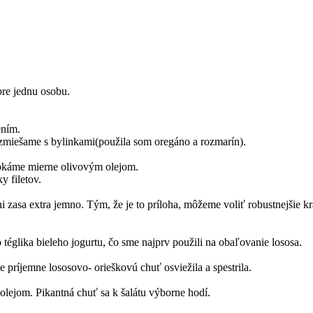
re jednu osobu.
ením.
miešame s bylinkami(použila som oregáno a rozmarín).
pkáme mierne olivovým olejom.
y filetov.
i zasa extra jemno. Tým, že je to príloha, môžeme voliť robustnejšie kr
 téglika bieleho jogurtu, čo sme najprv použili na obaľovanie lososa.
e príjemne lososovo- orieškovú chuť osviežila a spestrila.
lli olejom. Pikantná chuť sa k šalátu výborne hodí.