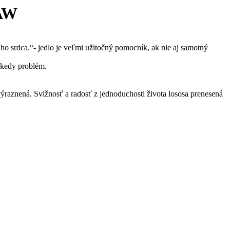
AW
jho srdca.“- jedlo je veľmi užitočný pomocník, ak nie aj samotný
iekedy problém.
ýraznená. Svižnosť a radosť z jednoduchosti života lososa prenesená