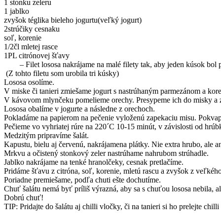
1 stonku zeleru
1 jablko
zvyšok téglika bieleho jogurtu(veľký jogurt)
2strúčiky cesnaku
soľ, korenie
1/2čl mletej rasce
1PL citrónovej šťavy
– Filet lososa nakrájame na malé filety tak, aby jeden kúsok bol p
(Z tohto filetu som urobila tri kúsky)
Lososa osolíme.
V miske či tanieri zmiešame jogurt s nastrúhaným parmezánom a kor
V kávovom mlynčeku pomelieme orechy. Presypeme ich do misky a z
Lososa obalíme v jogurte a následne z orechoch.
Pokladáme na papierom na pečenie vyloženú zapekaciu misu. Pokva
Pečieme vo vyhriatej rúre na 220´C 10-15 minút, v závislosti od hrúbk
Medzitým pripravíme šalát.
Kapustu, bielu aj červenú, nakrájamena plátky. Nie extra hrubo, ale an
Mrkvu a očistený stonkový zeler nastrúhame nahrubom strúhadle.
Jablko nakrájame na tenké hranolčeky, cesnak pretlačíme.
Pridáme šťavu z citróna, soľ, korenie, mletú rascu a zvyšok z veľkého
Poriadne premiešame, podľa chuti ešte dochutíme.
Chuť šalátu nemá byť príliš výrazná, aby sa s chuťou lososa nebila, al
Dobrú chuť!
TIP: Pridajte do šalátu aj chilli vločky, či na tanieri si ho prelejte chi