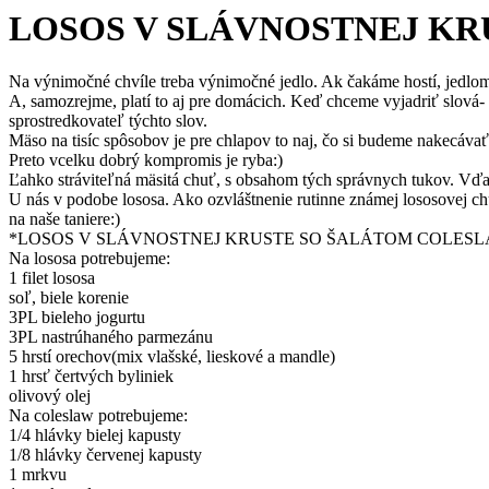
LOSOS V SLÁVNOSTNEJ K
Na výnimočné chvíle treba výnimočné jedlo. Ak čakáme hostí, jedlom 
A, samozrejme, platí to aj pre domácich. Keď chceme vyjadriť slová- 
sprostredkovateľ týchto slov.
Mäso na tisíc spôsobov je pre chlapov to naj, čo si budeme nakecávať
Preto vcelku dobrý kompromis je ryba:)
Ľahko stráviteľná mäsitá chuť, s obsahom tých správnych tukov. Vďač
U nás v podobe lososa. Ako ozvláštnenie rutinne známej lososovej ch
na naše taniere:)
*LOSOS V SLÁVNOSTNEJ KRUSTE SO ŠALÁTOM COLES
Na lososa potrebujeme:
1 filet lososa
soľ, biele korenie
3PL bieleho jogurtu
3PL nastrúhaného parmezánu
5 hrstí orechov(mix vlašské, lieskové a mandle)
1 hrsť čertvých byliniek
olivový olej
Na coleslaw potrebujeme:
1/4 hlávky bielej kapusty
1/8 hlávky červenej kapusty
1 mrkvu