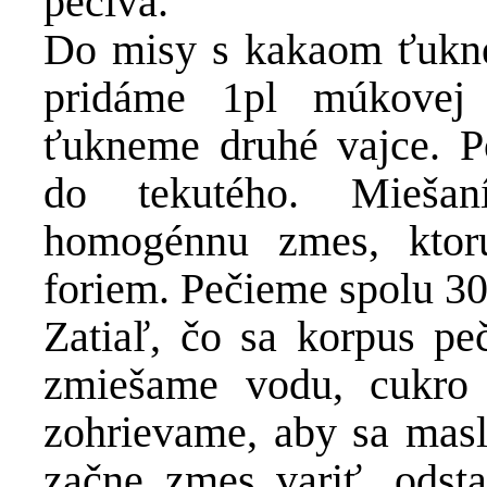
pečiva.
Do misy s kakaom ťukne
pridáme 1pl múkovej
ťukneme druhé vajce. 
do tekutého. Miešan
homogénnu zmes, ktor
foriem. Pečieme spolu 3
Zatiaľ, čo sa korpus pe
zmiešame vodu, cukro
zohrievame, aby sa masl
začne zmes variť, ods