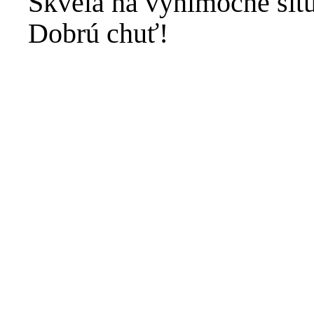
Skvelá na výnimočné situ
Dobrú chuť!