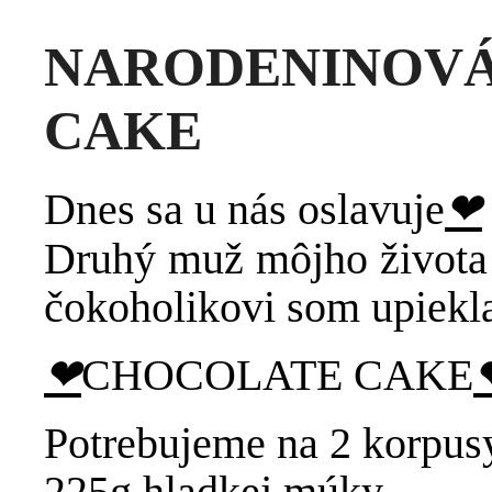
NARODENIN
CAKE
Dnes sa u nás oslavuje
❤
Druhý muž môjho života 
čokoholikovi som upiekl
❤
CHOCOLATE CAKE
Potrebujeme na 2 korpus
225g hladkej múky