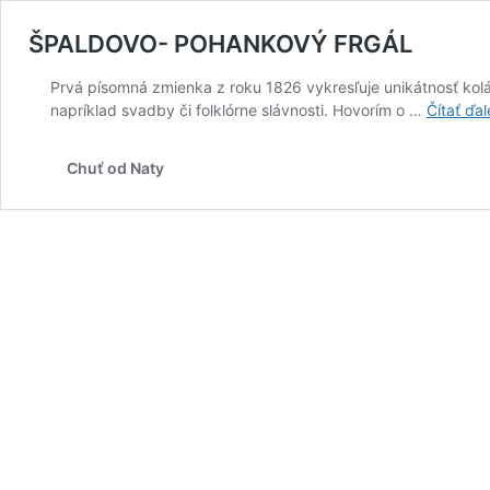
ŠPALDOVO- POHANKOVÝ FRGÁL
Prvá písomná zmienka z roku 1826 vykresľuje unikátnosť koláč
napríklad svadby či folklórne slávnosti. Hovorím o …
Čítať ďal
Chuť od Naty