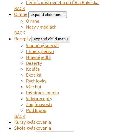
Cenník poštovného do ČR a Rakúska.
BACK
O mne
expand child menu
O mne
Naty v médiách
BACK
Recepty
expand child menu
Vianočný špeciál
Chlieb, pečivo
Hlavné jedlá
Dezerty
Koláče
Exotika
Rýchlovky
Všechuť
Inšpirácie odoka
Videorecepty
Zaujímavosti
Pod lupou
BACK
Kurzy kváskovania
Škola kváskovania