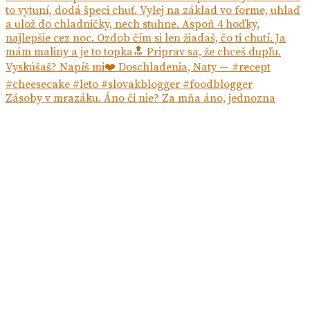
Zásoby v mrazáku. Áno či nie? Za mňa áno, jednozna