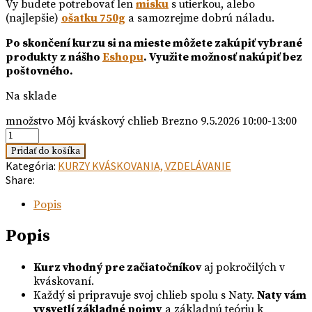
Vy budete potrebovať len
misku
s utierkou, alebo
(najlepšie)
ošatku 750g
a samozrejme dobrú náladu.
Po skončení kurzu si na mieste môžete zakúpiť vybrané
produkty z nášho
Eshopu
. Využite možnosť nakúpiť bez
poštovného.
Na sklade
množstvo Môj kváskový chlieb Brezno 9.5.2026 10:00-13:00
Pridať do košíka
Kategória:
KURZY KVÁSKOVANIA, VZDELÁVANIE
Share:
Popis
Popis
Kurz vhodný pre začiatočníkov
aj pokročilých v
kváskovaní.
Každý si pripravuje svoj chlieb spolu s Naty.
Naty vám
vysvetlí základné pojmy
a základnú teóriu k