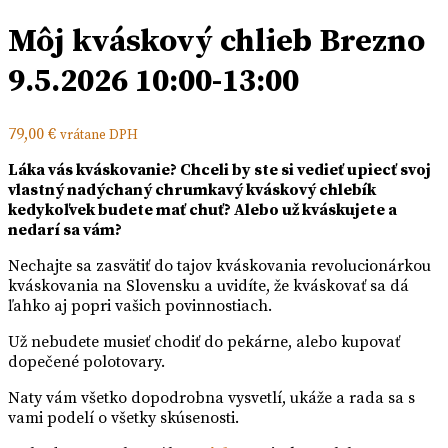
Môj kváskový chlieb Brezno
9.5.2026 10:00-13:00
79,00
€
vrátane DPH
Láka vás kváskovanie? Chceli by ste si vedieť upiecť svoj
vlastný nadýchaný chrumkavý kváskový chlebík
kedykoľvek budete mať chuť? Alebo už kváskujete a
nedarí sa vám?
Nechajte sa zasvätiť do tajov kváskovania revolucionárkou
kváskovania na Slovensku a uvidíte, že kváskovať sa dá
ľahko aj popri vašich povinnostiach.
Už nebudete musieť chodiť do pekárne, alebo kupovať
dopečené polotovary.
Naty vám všetko dopodrobna vysvetlí, ukáže a rada sa s
vami podelí o všetky skúsenosti.