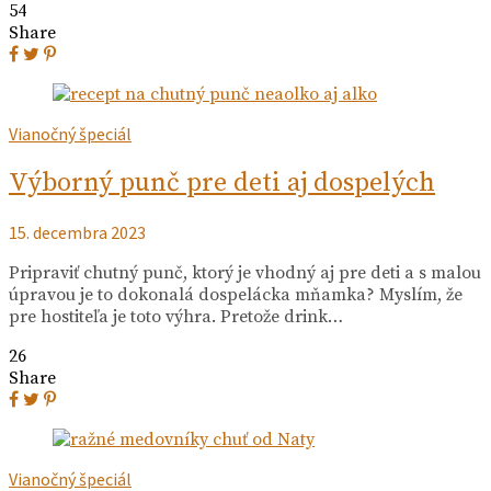
54
Share
Vianočný špeciál
Výborný punč pre deti aj dospelých
15. decembra 2023
Pripraviť chutný punč, ktorý je vhodný aj pre deti a s malou
úpravou je to dokonalá dospelácka mňamka? Myslím, že
pre hostiteľa je toto výhra. Pretože drink…
26
Share
Vianočný špeciál