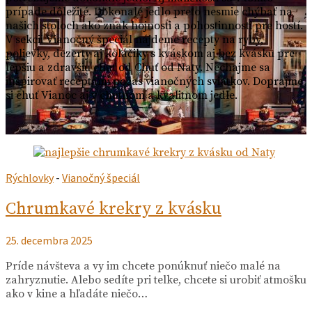
prípade dôležité. Dokonalé jedlo preto nesmie chýbať na
našich stoloch ako znak hojnosti a pohostinnosti pre hostí.
V sekcii Vianočný špeciál nájdeme recepty na ryby,
polievky, dezerty aj koláčiky s kváskom aj bez kvásku pre
lepšiu a zdravšiu chuť od Chuť od Naty. Nechajme sa
inšpirovať receptami počas vianočných sviatkov. Doprajme
si chuť Vianoc aj v chutnom a kvalitnom jedle.
Rýchlovky
-
Vianočný špeciál
Chrumkavé krekry z kvásku
25. decembra 2025
Príde návšteva a vy im chcete ponúknuť niečo malé na
zahryznutie. Alebo sedíte pri telke, chcete si urobiť atmošku
ako v kine a hľadáte niečo…