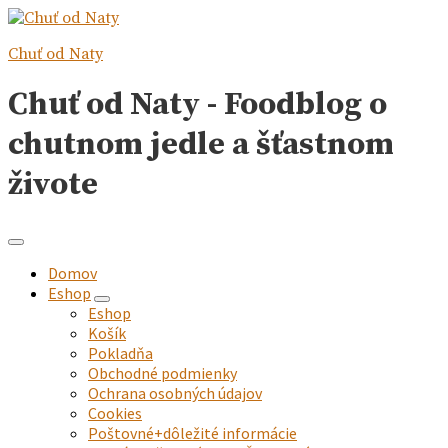
Chuť od Naty
Chuť od Naty - Foodblog o
chutnom jedle a šťastnom
živote
Domov
Eshop
expand
Eshop
child
Košík
menu
Pokladňa
Obchodné podmienky
Ochrana osobných údajov
Cookies
Poštovné+dôležité informácie