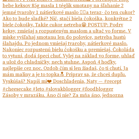
Zásoby v mrazáku. Áno či nie? Za mňa áno, jednozna