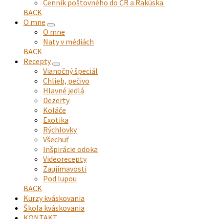
Cenník poštovného do ČR a Rakúska.
BACK
O mne
expand
O mne
child
Naty v médiách
menu
BACK
Recepty
expand
Vianočný špeciál
child
Chlieb, pečivo
menu
Hlavné jedlá
Dezerty
Koláče
Exotika
Rýchlovky
Všechuť
Inšpirácie odoka
Videorecepty
Zaujímavosti
Pod lupou
BACK
Kurzy kváskovania
Škola kváskovania
KONTAKT