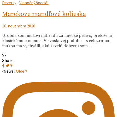
Dezerty
-
Vianočný špeciál
Marekove mandľové kolieska
26. novembra 2020
Urobila som mužovi náhradu za linecké pečivo, pretože to
klasické moc nemusí. V kváskovej podobe a s celozrnnou
múkou ma vychválil, akú skvelú dobrotu som…
97
Share
Posts
Newer
Older
navigation