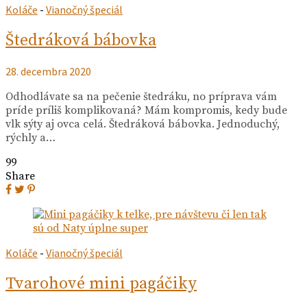
Koláče
-
Vianočný špeciál
Štedráková bábovka
28. decembra 2020
Odhodlávate sa na pečenie štedráku, no príprava vám
príde príliš komplikovaná? Mám kompromis, kedy bude
vlk sýty aj ovca celá. Štedráková bábovka. Jednoduchý,
rýchly a…
99
Share
Koláče
-
Vianočný špeciál
Tvarohové mini pagáčiky