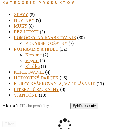
KATEGÓRIE PRODUKTOV
ZĽAVY
(8)
NOVINKY
(9)
MÚKY
(6)
BEZ LEPKU
(3)
POMÔCKY NA KVÁSKOVANIE
(30)
PEKÁRSKE OŠATKY
(7)
POTRAVINY A JEDLO
(12)
Korenie
(2)
Vegan
(4)
Sladké
(1)
KLÍČKOVANIE
(4)
HODNOTNÝ DARČEK
(15)
KURZY KVÁSKOVANIA, VZDELÁVANIE
(11)
LITERATÚRA, KNIHY
(4)
VIANOČNÉ
(10)
Hľadať:
Vyhľadávanie
Filter