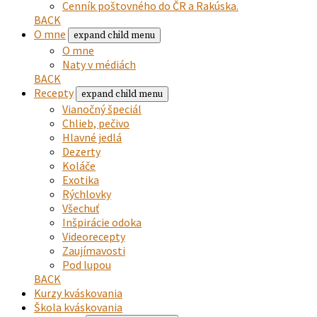
Cenník poštovného do ČR a Rakúska.
BACK
O mne
expand child menu
O mne
Naty v médiách
BACK
Recepty
expand child menu
Vianočný špeciál
Chlieb, pečivo
Hlavné jedlá
Dezerty
Koláče
Exotika
Rýchlovky
Všechuť
Inšpirácie odoka
Videorecepty
Zaujímavosti
Pod lupou
BACK
Kurzy kváskovania
Škola kváskovania