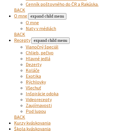
Cenník poštovného do ČR a Rakúska.
BACK
O mne
expand child menu
O mne
Naty v médiách
BACK
Recepty
expand child menu
Vianočný špeciál
Chlieb, pečivo
Hlavné jedlá
Dezerty
Koláče
Exotika
Rýchlovky
Všechuť
Inšpirácie odoka
Videorecepty
Zaujímavosti
Pod lupou
BACK
Kurzy kváskovania
Škola kváskovania