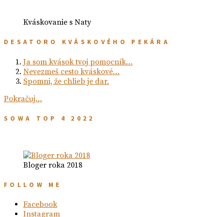
Kváskovanie s Naty
DESATORO KVÁSKOVÉHO PEKÁRA
Ja som kvások tvoj pomocník…
Nevezmeš cesto kváskové…
Spomni, že chlieb je dar.
Pokračuj…
SOWA TOP 4 2022
Bloger roka 2018
FOLLOW ME
Facebook
Instagram