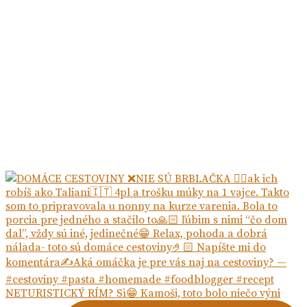
NETURISTICKÝ RÍM? Sì😁 Kamoši, toto bolo niečo výni