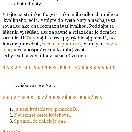
chut od naty
Vitajte na stránke Blogera roka, milovníka chutného a
kvalitného jedla. Vstúpte do sveta Naty a nechajte sa
rovnako ako ona rozmaznávať kvalitou. Poddajte sa
lákaniu vyskúšať, aké zábavné a relaxačné je domáce
varenie. U
Naty
nájdete recepty rýchle aj pomalé, no
hlavne plné chuti,
recenzie podnikov
, články na
rôzne
témy
a veľa inšpirácie na kvalitný život.
„Aby kvalita zavládla v našich životoch.“
NAKÚP SI VŠETKO PRE KVÁSKOVANIE
Kváskovanie s Naty
DESATORO KVÁSKOVÉHO PEKÁRA
Ja som kvások tvoj pomocník…
Nevezmeš cesto kváskové…
Spomni, že chlieb je dar.
Pokračuj…