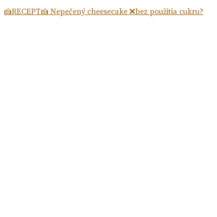
🍰RECEPT🍰 Nepečený cheesecake ❌bez použitia cukru?