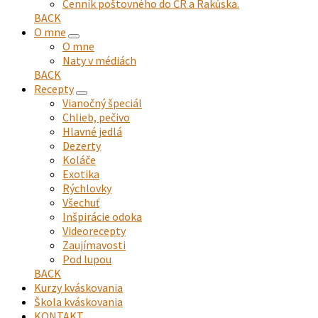
Cenník poštovného do ČR a Rakúska.
BACK
O mne
expand
O mne
child
Naty v médiách
menu
BACK
Recepty
expand
Vianočný špeciál
child
Chlieb, pečivo
menu
Hlavné jedlá
Dezerty
Koláče
Exotika
Rýchlovky
Všechuť
Inšpirácie odoka
Videorecepty
Zaujímavosti
Pod lupou
BACK
Kurzy kváskovania
Škola kváskovania
KONTAKT