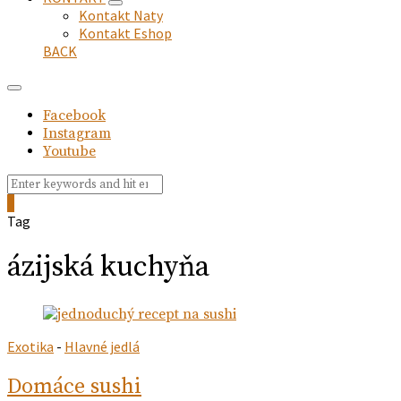
expand
Kontakt Naty
child
Kontakt Eshop
menu
BACK
Facebook
Instagram
Youtube
Search
Search
for:
0
Tag
ázijská kuchyňa
Exotika
-
Hlavné jedlá
Domáce sushi