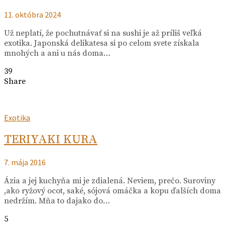
11. októbra 2024
Už neplatí, že pochutnávať si na sushi je až príliš veľká
exotika. Japonská delikatesa si po celom svete získala
mnohých a ani u nás doma…
39
Share
Exotika
TERIYAKI KURA
7. mája 2016
Ázia a jej kuchyňa mi je zdialená. Neviem, prečo. Suroviny
,ako ryžový ocot, saké, sójová omáčka a kopu ďalších doma
nedržím. Mňa to dajako do…
5