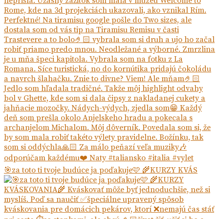
🎯za toto ti tvoje budúce ja poďakuje🩷 🌾KURZY KVÁS