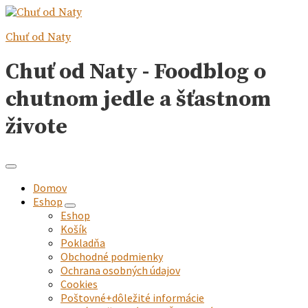
Chuť od Naty
Chuť od Naty - Foodblog o
chutnom jedle a šťastnom
živote
Domov
Eshop
expand
Eshop
child
Košík
menu
Pokladňa
Obchodné podmienky
Ochrana osobných údajov
Cookies
Poštovné+dôležité informácie