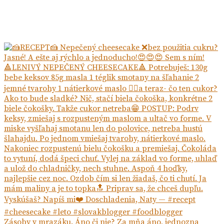
Zásoby v mrazáku. Áno či nie? Za mňa áno, jednozna