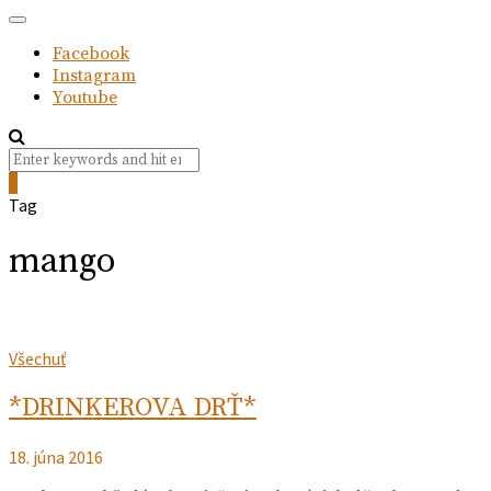
Facebook
Instagram
Youtube
Search
Search
for:
0
Tag
mango
Všechuť
*DRINKEROVA DRŤ*
18. júna 2016