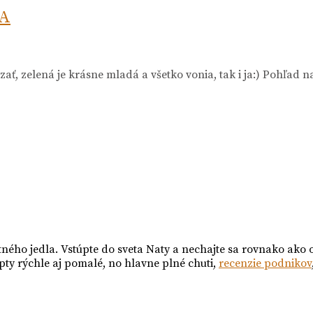
A
dzať, zelená je krásne mladá a všetko vonia, tak i ja:) Pohľa
tného jedla. Vstúpte do sveta Naty a nechajte sa rovnako ako 
pty rýchle aj pomalé, no hlavne plné chuti,
recenzie podnikov