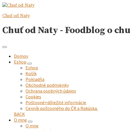
Chuť od Naty
Chuť od Naty - Foodblog o ch
Domov
Eshop
expand
Eshop
child
Košík
menu
Pokladňa
Obchodné podmienky
Ochrana osobných údajov
Cookies
Poštovné+dôležité informácie
Cenník poštovného do ČR a Rakúska.
BACK
O mne
expand
O mne
child