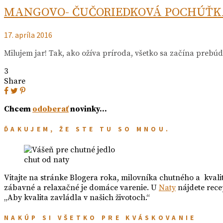
MANGOVO- ČUČORIEDKOVÁ POCHÚŤK
17. apríla 2016
Milujem jar! Tak, ako ožíva príroda, všetko sa začína prebú
3
Share
Chcem
odoberať
novinky…
ĎAKUJEM, ŽE STE TU SO MNOU.
chut od naty
Vitajte na stránke Blogera roka, milovníka chutného a kvali
zábavné a relaxačné je domáce varenie. U
Naty
nájdete rece
„Aby kvalita zavládla v našich životoch.“
NAKÚP SI VŠETKO PRE KVÁSKOVANIE