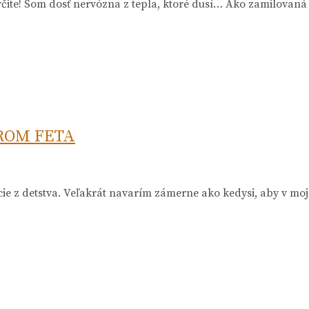
rčite! Som dosť nervózna z tepla, ktoré dusí… Ako zamilovan
ROM FETA
e z detstva. Veľakrát navarím zámerne ako kedysi, aby v moje