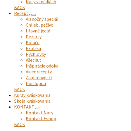
Naty v médiách
menu
BACK
Recepty
expand
Vianočný špeciál
child
Chlieb, pečivo
menu
Hlavné jedlá
Dezerty
Koláče
Exotika
Rýchlovky
Všechuť
Inšpirácie odoka
Videorecepty
Zaujímavosti
Pod lupou
BACK
Kurzy kváskovania
Škola kváskovania
KONTAKT
expand
Kontakt Naty
child
Kontakt Eshop
menu
BACK