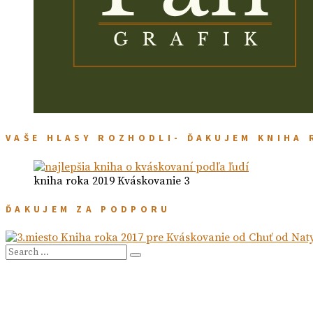
VAŠE HLASY ROZHODLI- ĎAKUJEM KNIHA 
kniha roka 2019 Kváskovanie 3
ĎAKUJEM ZA PODPORU
Search
Search
for: