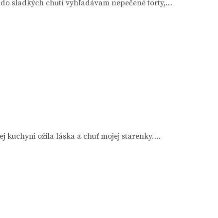
á do sladkých chutí vyhľadávam nepečené torty,…
j kuchyni ožila láska a chuť mojej starenky….