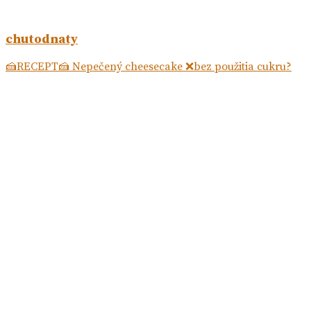
chutodnaty
🍰RECEPT🍰 Nepečený cheesecake ❌bez použitia cukru?