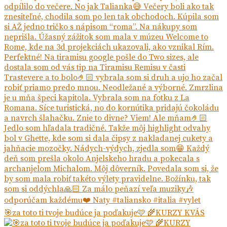
🎯za toto ti tvoje budúce ja poďakuje🩷 🌾KURZY KVÁS