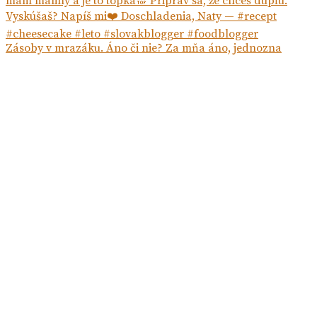
Zásoby v mrazáku. Áno či nie? Za mňa áno, jednozna