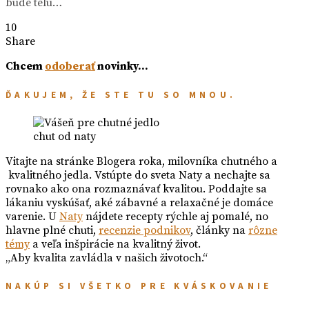
bude telu…
10
Share
Chcem
odoberať
novinky…
ĎAKUJEM, ŽE STE TU SO MNOU.
chut od naty
Vitajte na stránke Blogera roka, milovníka chutného a
kvalitného jedla. Vstúpte do sveta Naty a nechajte sa
rovnako ako ona rozmaznávať kvalitou. Poddajte sa
lákaniu vyskúšať, aké zábavné a relaxačné je domáce
varenie. U
Naty
nájdete recepty rýchle aj pomalé, no
hlavne plné chuti,
recenzie podnikov
, články na
rôzne
témy
a veľa inšpirácie na kvalitný život.
„Aby kvalita zavládla v našich životoch.“
NAKÚP SI VŠETKO PRE KVÁSKOVANIE