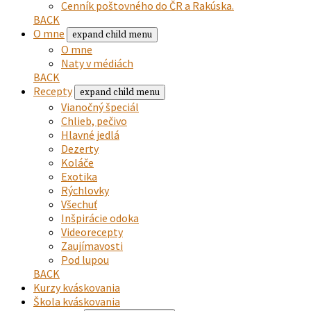
Cenník poštovného do ČR a Rakúska.
BACK
O mne
expand child menu
O mne
Naty v médiách
BACK
Recepty
expand child menu
Vianočný špeciál
Chlieb, pečivo
Hlavné jedlá
Dezerty
Koláče
Exotika
Rýchlovky
Všechuť
Inšpirácie odoka
Videorecepty
Zaujímavosti
Pod lupou
BACK
Kurzy kváskovania
Škola kváskovania