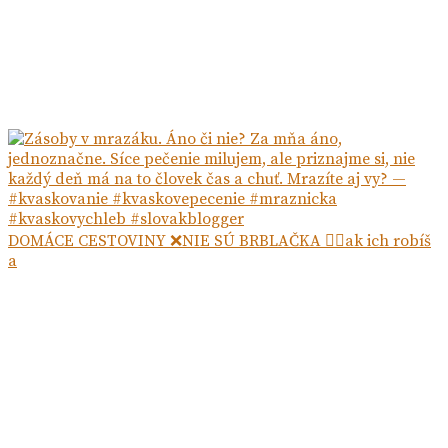
DOMÁCE CESTOVINY ❌NIE SÚ BRBLAČKA ☝🏻ak ich robíš
a