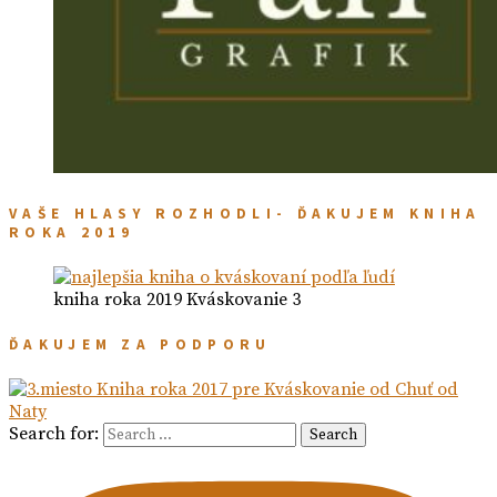
VAŠE HLASY ROZHODLI- ĎAKUJEM KNIHA
ROKA 2019
kniha roka 2019 Kváskovanie 3
ĎAKUJEM ZA PODPORU
Search for:
Search