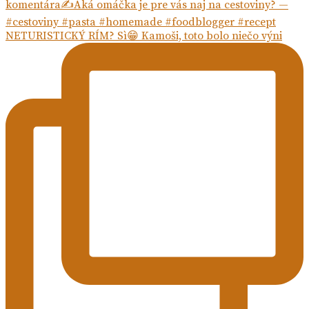
NETURISTICKÝ RÍM? Sì😁 Kamoši, toto bolo niečo výni