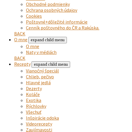
Obchodné podmienky
Ochrana osobných údajov
Cookies
Poštovné+dôležité informácie
Cenník poštovného do ČR a Rakúska.
BACK
O mne
expand child menu
O mne
Naty v médiách
BACK
Recepty
expand child menu
Vianočný špeciál
Chlieb, pečivo
Hlavné jedlá
Dezerty
Koláče
Exotika
Rýchlovky
Všechuť
Inšpirácie odoka
Videorecepty
Zaujímavosti