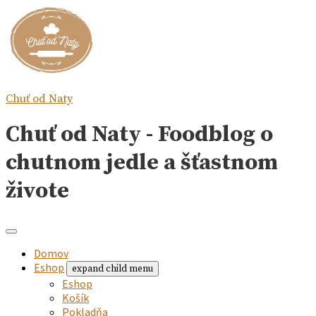
Chuť od Naty
Chuť od Naty - Foodblog o
chutnom jedle a šťastnom
živote
Domov
Eshop
expand child menu
Eshop
Košík
Pokladňa