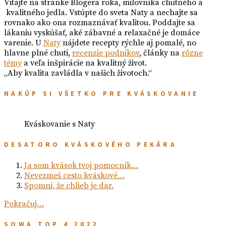
Vitajte na stránke Blogera roka, milovníka chutného a
kvalitného jedla. Vstúpte do sveta Naty a nechajte sa
rovnako ako ona rozmaznávať kvalitou. Poddajte sa
lákaniu vyskúšať, aké zábavné a relaxačné je domáce
varenie. U
Naty
nájdete recepty rýchle aj pomalé, no
hlavne plné chuti,
recenzie podnikov
, články na
rôzne
témy
a veľa inšpirácie na kvalitný život.
„Aby kvalita zavládla v našich životoch.“
NAKÚP SI VŠETKO PRE KVÁSKOVANIE
Kváskovanie s Naty
DESATORO KVÁSKOVÉHO PEKÁRA
Ja som kvások tvoj pomocník…
Nevezmeš cesto kváskové…
Spomni, že chlieb je dar.
Pokračuj…
SOWA TOP 4 2022