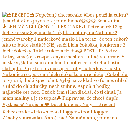
Zásoby v mrazáku. Áno či nie? Za mňa áno, jednozna