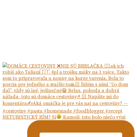
NETURISTICKÝ RÍM? Sì
Kamoši, toto bolo niečo výni