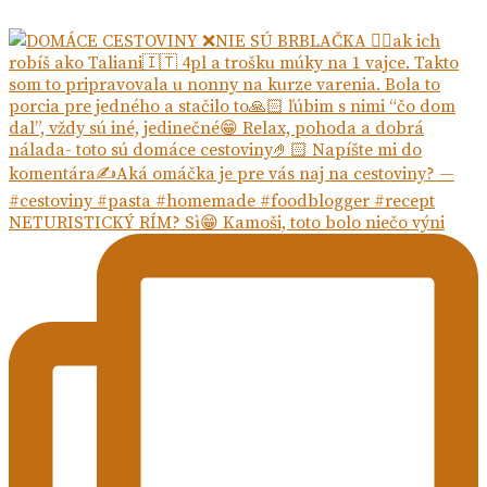
NETURISTICKÝ RÍM? Sì😁 Kamoši, toto bolo niečo výni