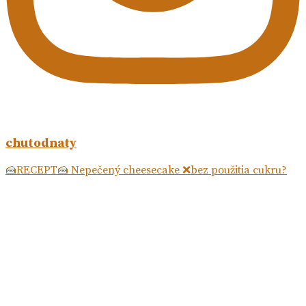
chutodnaty
🍰RECEPT🍰 Nepečený cheesecake ❌bez použitia cukru?