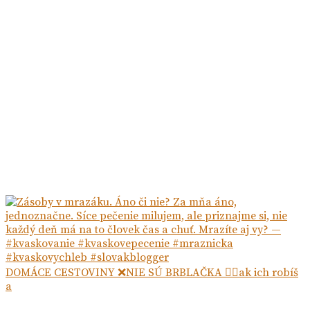
DOMÁCE CESTOVINY ❌NIE SÚ BRBLAČKA ☝🏻ak ich robíš
a