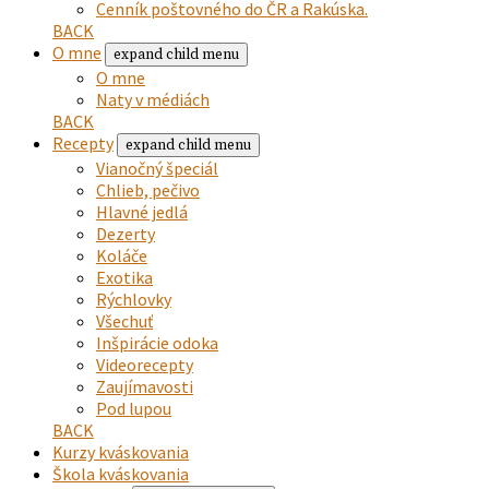
Cenník poštovného do ČR a Rakúska.
BACK
O mne
expand child menu
O mne
Naty v médiách
BACK
Recepty
expand child menu
Vianočný špeciál
Chlieb, pečivo
Hlavné jedlá
Dezerty
Koláče
Exotika
Rýchlovky
Všechuť
Inšpirácie odoka
Videorecepty
Zaujímavosti
Pod lupou
BACK
Kurzy kváskovania
Škola kváskovania