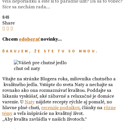
veľa neporiadku a ešte si to parádne užiť? Dá sa to vôbec?
Síce sa nechám rada…
848
Share
Chcem
odoberať
novinky…
ĎAKUJEM, ŽE STE TU SO MNOU.
chut od naty
Vitajte na stránke Blogera roka, milovníka chutného a
kvalitného jedla. Vstúpte do sveta Naty a nechajte sa
rovnako ako ona rozmaznávať kvalitou. Poddajte sa
lákaniu vyskúšať, aké zábavné a relaxačné je domáce
varenie. U
Naty
nájdete recepty rýchle aj pomalé, no
hlavne plné chuti,
recenzie podnikov
, články na
rôzne
témy
a veľa inšpirácie na kvalitný život.
„Aby kvalita zavládla v našich životoch.“