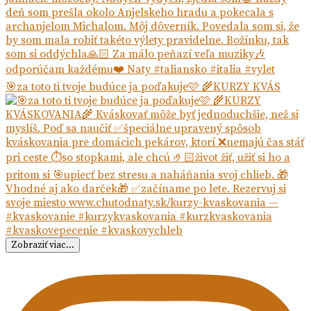
🎯za toto ti tvoje budúce ja poďakuje🩷 🌾KURZY KVÁS
Zobraziť viac...