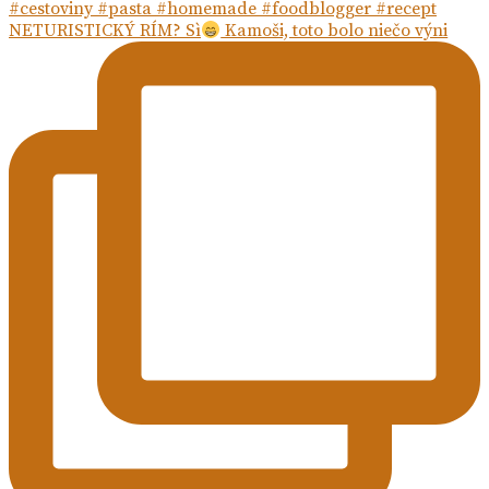
NETURISTICKÝ RÍM? Sì
Kamoši, toto bolo niečo výni