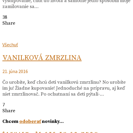
vystupovanie, chuť do života a samotné jedlo spôsobili moje
zamilovanie sa…
38
Share
Všechuť
VANILKOVÁ ZMRZLINA
21. júna 2016
Čo urobíte, keď chcú deti vanilkovú zmrzlinu? No urobíte
im ju! Žiadne kupovanie! Jednoduché na prípravu, aj keď
niet zmrzlinovač. Po ochutnaní sa deti pýtali-…
7
Share
Chcem
odoberať
novinky…