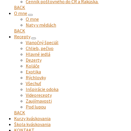
Cenník poštovného do ČR a Rakúska.
BACK
O mne
expand
O mne
child
Naty v médiách
menu
BACK
Recepty
expand
Vianočný špeciál
child
Chlieb, pečivo
menu
Hlavné jedlá
Dezerty
Koláče
Exotika
Rýchlovky
Všechuť
Inšpirácie odoka
Videorecepty
Zaujímavosti
Pod lupou
BACK
Kurzy kváskovania
Škola kváskovania
KONTAKT