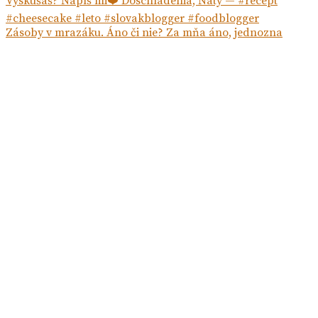
Zásoby v mrazáku. Áno či nie? Za mňa áno, jednozna