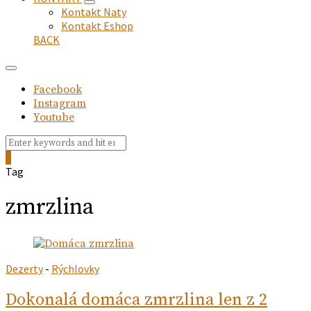
expand
Kontakt Naty
child
Kontakt Eshop
menu
BACK
Facebook
Instagram
Youtube
Search
Search
for:
0
Tag
zmrzlina
Dezerty
-
Rýchlovky
Dokonalá domáca zmrzlina len z 2