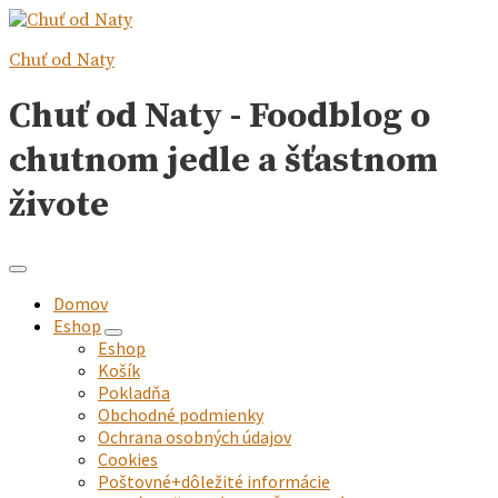
Chuť od Naty
Chuť od Naty - Foodblog o
chutnom jedle a šťastnom
živote
Domov
Eshop
expand
Eshop
child
Košík
menu
Pokladňa
Obchodné podmienky
Ochrana osobných údajov
Cookies
Poštovné+dôležité informácie