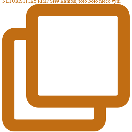
NETURISTICKÝ RÍM? Sì😁 Kamoši, toto bolo niečo výni