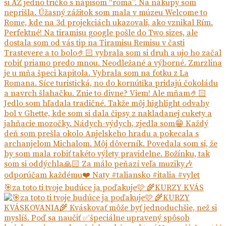
🎯za toto ti tvoje budúce ja poďakuje🩷 🌾KURZY KVÁS