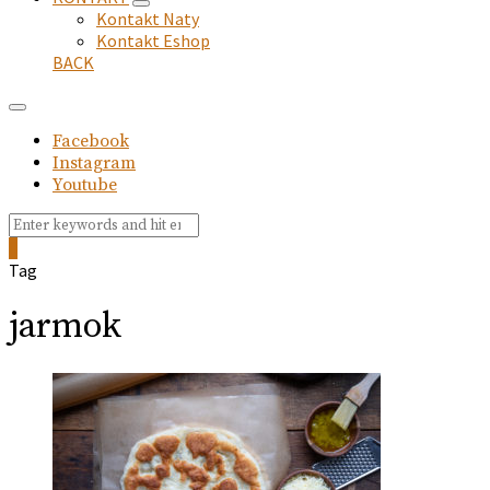
expand
Kontakt Naty
child
Kontakt Eshop
menu
BACK
Facebook
Instagram
Youtube
Search
Search
for:
0
Tag
jarmok