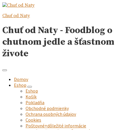
Chuť od Naty
Chuť od Naty - Foodblog o
chutnom jedle a šťastnom
živote
Domov
Eshop
expand
Eshop
child
Košík
menu
Pokladňa
Obchodné podmienky
Ochrana osobných údajov
Cookies
Poštovné+dôležité informácie