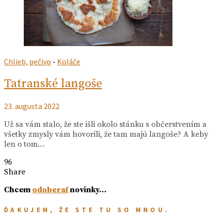
Chlieb, pečivo
-
Koláče
Tatranské langoše
23. augusta 2022
Už sa vám stalo, že ste išli okolo stánku s občerstvením a
všetky zmysly vám hovorili, že tam majú langoše? A keby
len o tom…
96
Share
Chcem
odoberať
novinky…
ĎAKUJEM, ŽE STE TU SO MNOU.