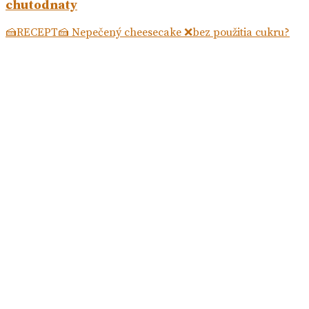
chutodnaty
🍰RECEPT🍰 Nepečený cheesecake ❌bez použitia cukru?