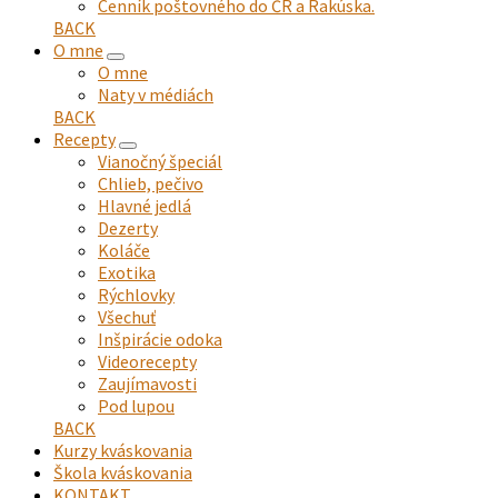
Cenník poštovného do ČR a Rakúska.
BACK
O mne
expand
O mne
child
Naty v médiách
menu
BACK
Recepty
expand
Vianočný špeciál
child
Chlieb, pečivo
menu
Hlavné jedlá
Dezerty
Koláče
Exotika
Rýchlovky
Všechuť
Inšpirácie odoka
Videorecepty
Zaujímavosti
Pod lupou
BACK
Kurzy kváskovania
Škola kváskovania
KONTAKT