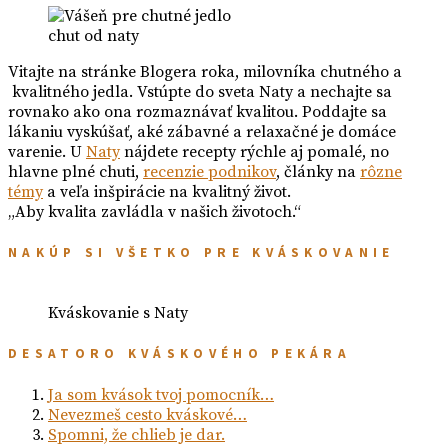
chut od naty
Vitajte na stránke Blogera roka, milovníka chutného a
kvalitného jedla. Vstúpte do sveta Naty a nechajte sa
rovnako ako ona rozmaznávať kvalitou. Poddajte sa
lákaniu vyskúšať, aké zábavné a relaxačné je domáce
varenie. U
Naty
nájdete recepty rýchle aj pomalé, no
hlavne plné chuti,
recenzie podnikov
, články na
rôzne
témy
a veľa inšpirácie na kvalitný život.
„Aby kvalita zavládla v našich životoch.“
NAKÚP SI VŠETKO PRE KVÁSKOVANIE
Kváskovanie s Naty
DESATORO KVÁSKOVÉHO PEKÁRA
Ja som kvások tvoj pomocník…
Nevezmeš cesto kváskové…
Spomni, že chlieb je dar.