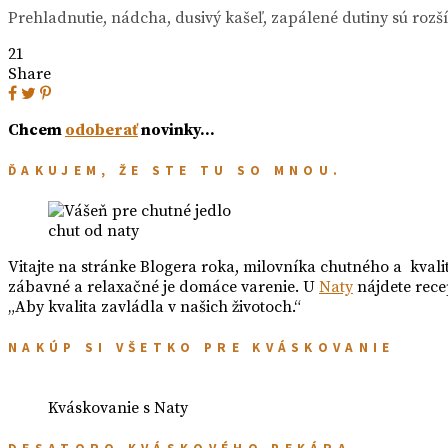
Prehladnutie, nádcha, dusivý kašeľ, zapálené dutiny sú rozš
21
Share
Chcem
odoberať
novinky…
ĎAKUJEM, ŽE STE TU SO MNOU.
chut od naty
Vitajte na stránke Blogera roka, milovníka chutného a kvali
zábavné a relaxačné je domáce varenie. U
Naty
nájdete rece
„Aby kvalita zavládla v našich životoch.“
NAKÚP SI VŠETKO PRE KVÁSKOVANIE
Kváskovanie s Naty