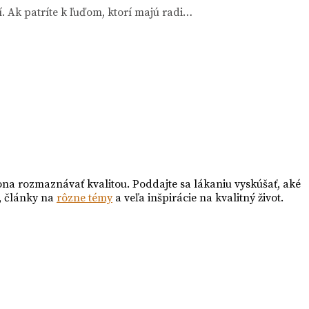
. Ak patríte k ľuďom, ktorí majú radi…
ona rozmaznávať kvalitou. Poddajte sa lákaniu vyskúšať, aké
, články na
rôzne témy
a veľa inšpirácie na kvalitný život.