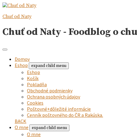
Chuť od Naty
Chuť od Naty - Foodblog o ch
Domov
Eshop
expand child menu
Eshop
Košík
Pokladňa
Obchodné podmienky
Ochrana osobných údajov
Cookies
Poštovné+dôležité informácie
Cenník poštovného do ČR a Rakúska.
BACK
O mne
expand child menu
O mne