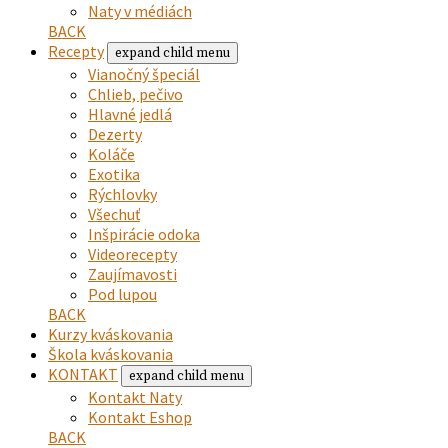
Naty v médiách
BACK
Recepty
expand child menu
Vianočný špeciál
Chlieb, pečivo
Hlavné jedlá
Dezerty
Koláče
Exotika
Rýchlovky
Všechuť
Inšpirácie odoka
Videorecepty
Zaujímavosti
Pod lupou
BACK
Kurzy kváskovania
Škola kváskovania
KONTAKT
expand child menu
Kontakt Naty
Kontakt Eshop
BACK