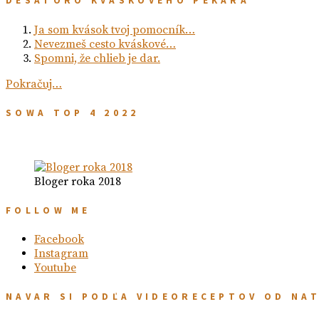
DESATORO KVÁSKOVÉHO PEKÁRA
Ja som kvások tvoj pomocník…
Nevezmeš cesto kváskové…
Spomni, že chlieb je dar.
Pokračuj…
SOWA TOP 4 2022
Bloger roka 2018
FOLLOW ME
Facebook
Instagram
Youtube
NAVAR SI PODĽA VIDEORECEPTOV OD NA