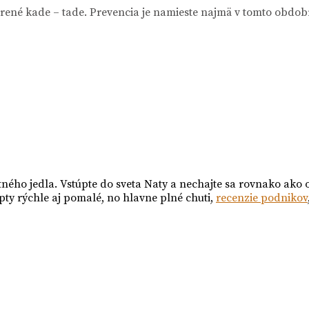
írené kade – tade. Prevencia je namieste najmä v tomto období
tného jedla. Vstúpte do sveta Naty a nechajte sa rovnako ako 
pty rýchle aj pomalé, no hlavne plné chuti,
recenzie podnikov