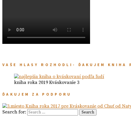
VAŠE HLASY ROZHODLI- ĎAKUJEM KNIHA 
kniha roka 2019 Kváskovanie 3
ĎAKUJEM ZA PODPORU
Search for:
Search