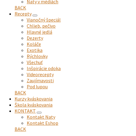
Naty v médiách
menu
BACK
Recepty
expand
Vianočný špeciál
child
Chlieb, pečivo
menu
Hlavné jedlá
Dezerty
Koláče
Exotika
Rýchlovky
Všechuť
Inšpirácie odoka
Videorecepty
Zaujímavosti
Pod lupou
BACK
Kurzy kváskovania
Škola kváskovania
KONTAKT
expand
Kontakt Naty
child
Kontakt Eshop
menu
BACK