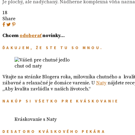
Je plochý, ale nadýchaný. Nádherne komplexná vôňa naznačuj
18
Share
Chcem
odoberať
novinky…
ĎAKUJEM, ŽE STE TU SO MNOU.
chut od naty
Vitajte na stránke Blogera roka, milovníka chutného a kvali
zábavné a relaxačné je domáce varenie. U
Naty
nájdete rece
„Aby kvalita zavládla v našich životoch.“
NAKÚP SI VŠETKO PRE KVÁSKOVANIE
Kváskovanie s Naty
DESATORO KVÁSKOVÉHO PEKÁRA