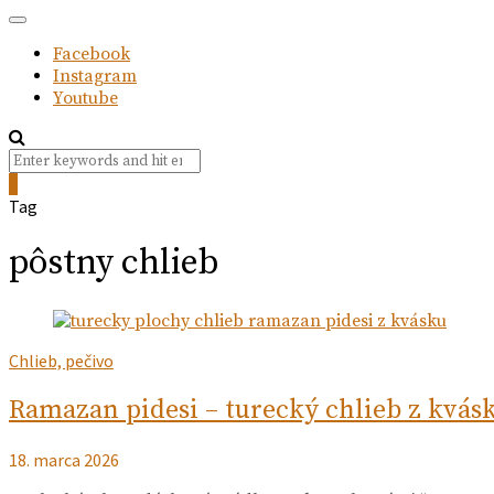
Facebook
Instagram
Youtube
Search
Search
for:
0
Tag
pôstny chlieb
Chlieb, pečivo
Ramazan pidesi – turecký chlieb z kvás
18. marca 2026