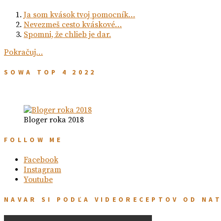
Ja som kvások tvoj pomocník…
Nevezmeš cesto kváskové…
Spomni, že chlieb je dar.
Pokračuj…
SOWA TOP 4 2022
Bloger roka 2018
FOLLOW ME
Facebook
Instagram
Youtube
NAVAR SI PODĽA VIDEORECEPTOV OD NA