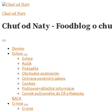
Chuť od Naty
Chuť od Naty - Foodblog o ch
Domov
Eshop
expand
Eshop
child
Košík
menu
Pokladňa
Obchodné podmienky
Ochrana osobných údajov
Cookies
Poštovné+dôležité informácie
Cenník poštovného do ČR a Rakúska.
BACK
O mne
expand
O mne
child