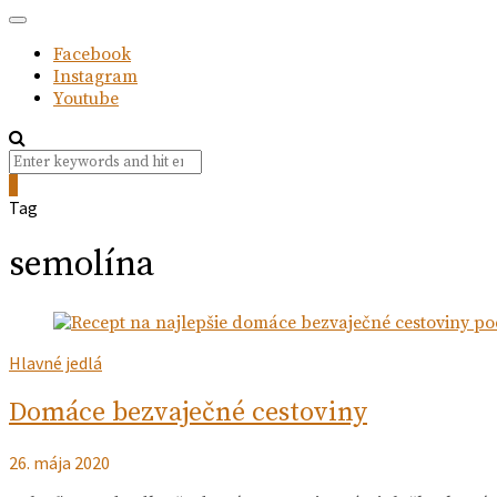
Facebook
Instagram
Youtube
Search
Search
for:
0
Tag
semolína
Hlavné jedlá
Domáce bezvaječné cestoviny
26. mája 2020