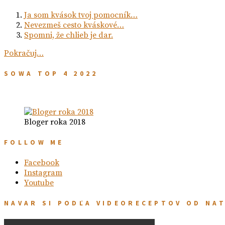
Ja som kvások tvoj pomocník…
Nevezmeš cesto kváskové…
Spomni, že chlieb je dar.
Pokračuj…
SOWA TOP 4 2022
Bloger roka 2018
FOLLOW ME
Facebook
Instagram
Youtube
NAVAR SI PODĽA VIDEORECEPTOV OD NA