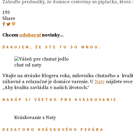
Zahoďte predsudky, že domáce cestoviny sú piplačka, ktorá z
193
Share
Chcem
odoberať
novinky…
ĎAKUJEM, ŽE STE TU SO MNOU.
chut od naty
Vitajte na stránke Blogera roka, milovníka chutného a kvali
zábavné a relaxačné je domáce varenie. U
Naty
nájdete rece
„Aby kvalita zavládla v našich životoch.“
NAKÚP SI VŠETKO PRE KVÁSKOVANIE
Kváskovanie s Naty
DESATORO KVÁSKOVÉHO PEKÁRA