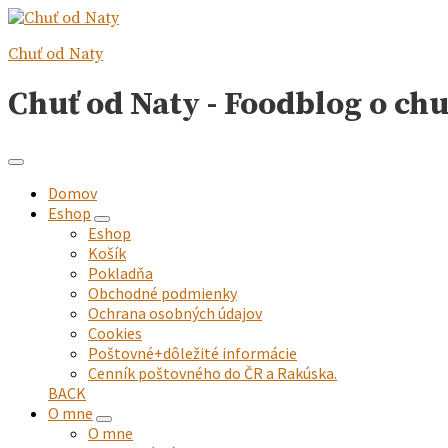
Chuť od Naty
Chuť od Naty - Foodblog o ch
Domov
Eshop
expand
Eshop
child
Košík
menu
Pokladňa
Obchodné podmienky
Ochrana osobných údajov
Cookies
Poštovné+dôležité informácie
Cenník poštovného do ČR a Rakúska.
BACK
O mne
expand
O mne
child