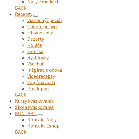
Naty v médiách
menu
BACK
Recepty
expand
Vianočný špeciál
child
Chlieb, pečivo
menu
Hlavné jedlá
Dezerty
Koláče
Exotika
Rýchlovky
Všechuť
Inšpirácie odoka
Videorecepty
Zaujímavosti
Pod lupou
BACK
Kurzy kváskovania
Škola kváskovania
KONTAKT
expand
Kontakt Naty
child
Kontakt Eshop
menu
BACK