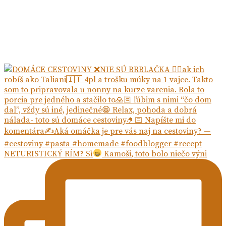
NETURISTICKÝ RÍM? Sì
Kamoši, toto bolo niečo výni