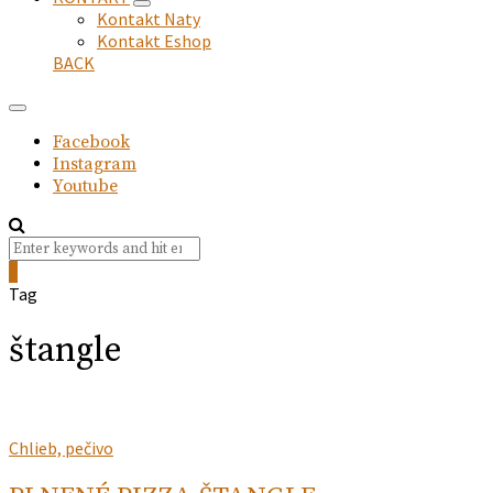
expand
Kontakt Naty
child
Kontakt Eshop
menu
BACK
Facebook
Instagram
Youtube
Search
Search
for:
0
Tag
štangle
Chlieb, pečivo