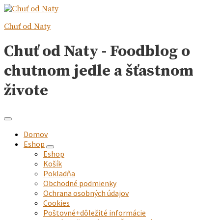
Chuť od Naty
Chuť od Naty - Foodblog o
chutnom jedle a šťastnom
živote
Domov
Eshop
expand
Eshop
child
Košík
menu
Pokladňa
Obchodné podmienky
Ochrana osobných údajov
Cookies
Poštovné+dôležité informácie