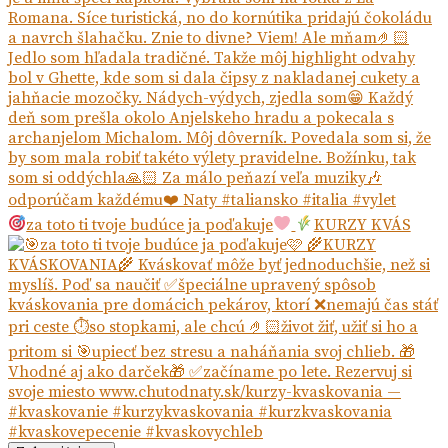
za toto ti tvoje budúce ja poďakuje
KURZY KVÁS