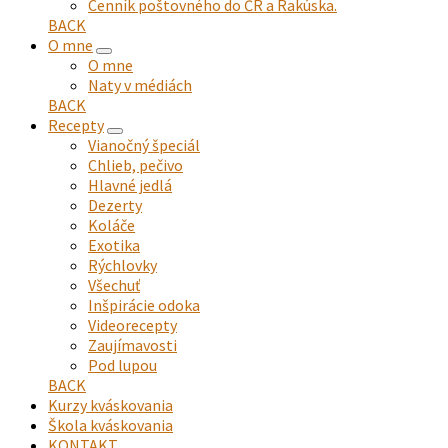
Cenník poštovného do ČR a Rakúska.
BACK
O mne
expand
O mne
child
Naty v médiách
menu
BACK
Recepty
expand
Vianočný špeciál
child
Chlieb, pečivo
menu
Hlavné jedlá
Dezerty
Koláče
Exotika
Rýchlovky
Všechuť
Inšpirácie odoka
Videorecepty
Zaujímavosti
Pod lupou
BACK
Kurzy kváskovania
Škola kváskovania
KONTAKT