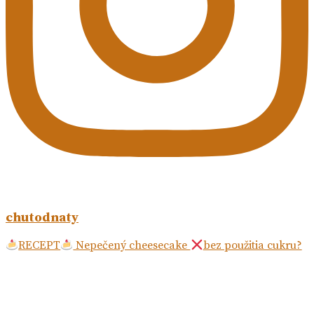
chutodnaty
RECEPT
Nepečený cheesecake
bez použitia cukru?