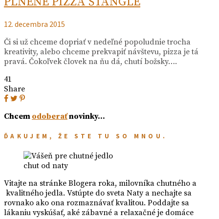
PLNENÉ PIZZA ŠTANGLE
12. decembra 2015
Či si už chceme dopriať v nedeľné popoludnie trocha
kreativity, alebo chceme prekvapiť návštevu, pizza je tá
pravá. Čokoľvek človek na ňu dá, chutí božsky….
41
Share
Chcem
odoberať
novinky…
ĎAKUJEM, ŽE STE TU SO MNOU.
chut od naty
Vitajte na stránke Blogera roka, milovníka chutného a
kvalitného jedla. Vstúpte do sveta Naty a nechajte sa
rovnako ako ona rozmaznávať kvalitou. Poddajte sa
lákaniu vyskúšať, aké zábavné a relaxačné je domáce