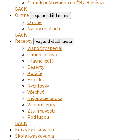
Cenník poštovného do ČR a Rakúska.
BACK
O mne
expand child menu
O mne
Naty v médiách
BACK
Recepty
expand child menu
Vianočný špeciál
Chlieb, pečivo
Hlavné jedlá
Dezerty
Koláče
Exotika
Rýchlovky
Všechuť
Inšpirácie odoka
Videorecepty
Zaujímavosti
Pod lupou
BACK
Kurzy kváskovania
Škola kváskovania