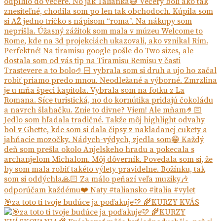
🎯za toto ti tvoje budúce ja poďakuje🩷 🌾KURZY KVÁS