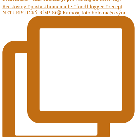
NETURISTICKÝ RÍM? Sì😁 Kamoši, toto bolo niečo výni