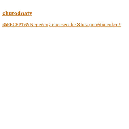
chutodnaty
🍰RECEPT🍰 Nepečený cheesecake ❌bez použitia cukru?