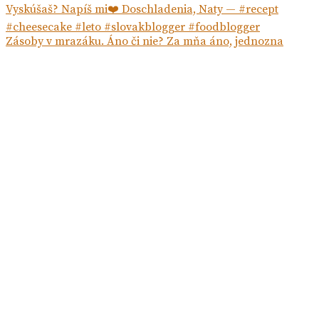
Zásoby v mrazáku. Áno či nie? Za mňa áno, jednozna