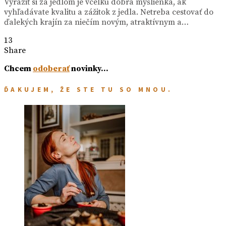
Vyraziť si za jedlom je vcelku dobrá myšlienka, ak
vyhľadávate kvalitu a zážitok z jedla. Netreba cestovať do
ďalekých krajín za niečím novým, atraktívnym a…
13
Share
Chcem
odoberať
novinky…
ĎAKUJEM, ŽE STE TU SO MNOU.