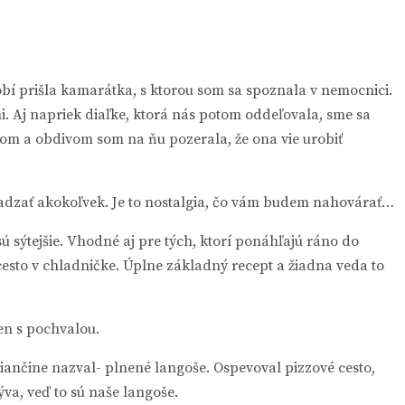
bí prišla kamarátka, s ktorou som sa spoznala v nemocnici.
i. Aj napriek diaľke, ktorá nás potom oddeľovala, sme sa
vom a obdivom som na ňu pozerala, že ona vie urobiť
adzať akokoľvek. Je to nostalgia, čo vám budem nahovárať…
 sýtejšie. Vhodné aj pre tých, ktorí ponáhľajú ráno do
 cesto v chladničke. Úplne základný recept a žiadna veda to
en s pochvalou.
iančine nazval- plnené langoše. Ospevoval pizzové cesto,
va, veď to sú naše langoše.