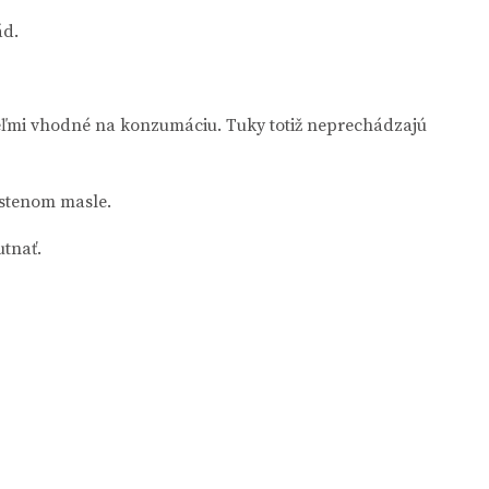
ád.
 veľmi vhodné na konzumáciu. Tuky totiž neprechádzajú
ustenom masle.
utnať.