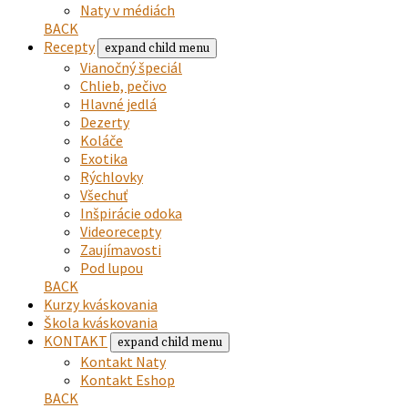
Naty v médiách
BACK
Recepty
expand child menu
Vianočný špeciál
Chlieb, pečivo
Hlavné jedlá
Dezerty
Koláče
Exotika
Rýchlovky
Všechuť
Inšpirácie odoka
Videorecepty
Zaujímavosti
Pod lupou
BACK
Kurzy kváskovania
Škola kváskovania
KONTAKT
expand child menu
Kontakt Naty
Kontakt Eshop
BACK