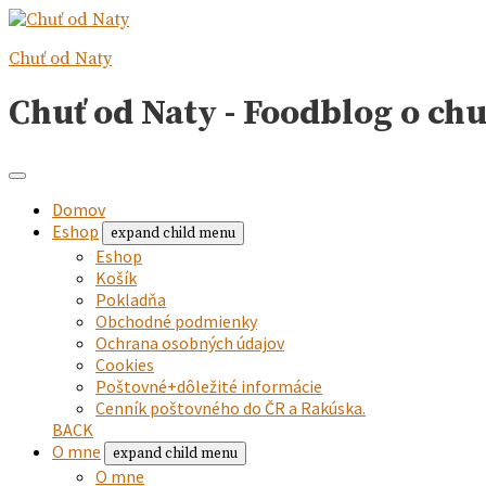
Chuť od Naty
Chuť od Naty - Foodblog o ch
Domov
Eshop
expand child menu
Eshop
Košík
Pokladňa
Obchodné podmienky
Ochrana osobných údajov
Cookies
Poštovné+dôležité informácie
Cenník poštovného do ČR a Rakúska.
BACK
O mne
expand child menu
O mne