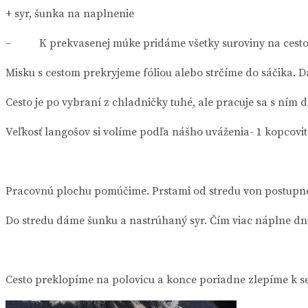
+ syr, šunka na naplnenie
– K prekvasenej múke pridáme všetky suroviny na cesto. 
Misku s cestom prekryjeme fóliou alebo strčíme do sáčika.
Cesto je po vybraní z chladničky tuhé, ale pracuje sa s ním 
Veľkosť langošov si volíme podľa nášho uváženia- 1 kopcovitá 
Pracovnú plochu pomúčime. Prstami od stredu von postupne
Do stredu dáme šunku a nastrúhaný syr. Čím viac náplne dn
Cesto preklopíme na polovicu a konce poriadne zlepíme k s