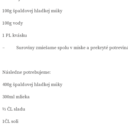
100g špaldovej hladkej múky
100g vody
1 PL kvásku
– Suroviny zmiešame spolu v miske a prekryté potrevinárs
Následne potrebujeme:
400g špaldovej hladkej múky
300ml mlieka
½ ČL sladu
1ČL soli