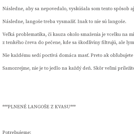
Následne, aby sa nepovedalo, vyskúšala som tento spôsob aj j
Následne, langoše treba vysmažiť. Inak to nie sú langoše.
Veľká problematika, či kauza okolo smaženia je vcelku na m
z tenkého čreva do pečene, kde sa škodliviny filtrujú, ale l
Nie každému sedí poctivá domáca masť. Preto ak obľubujete 
Samozrejme, nie je to jedlo na každý deň. Skôr veľmi príležit
***PLNENÉ LANGOŠE Z KVASU***
Potrebujeme: