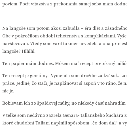
poviem. Pocit víťazstva z prekonania samej seba mám dodne
Na langoše som potom akosi zabudla – éra diét a zásadného 
Obe v pokročilom období tehotenstva s komplikáciami. Vyše d
navštevovali. Vtedy som variť takmer nevedela a ona prinies
langoše? Hihihi.
Ten papier mám dodnes. Môžem mať recept prepísaný miliónk
Ten recept je geniálny. Vymenila som droždie za kvások. La
práce. Jediné, čo stačí, je naplánovať si aspoň v to ráno, ž
nie je.
Robievam ich zo špaldovej múky, no niekedy časť nahradím c
V telke som nedávno zazrela Genara- talianskeho kuchára žij
ktoré chudobní Taliani naplnili spôsobom „čo dom dal“ a vys