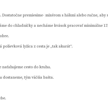
Dostatočne premiesime- mixérom s hákmi alebo ručne, aby s
 Dáme do chladničky a necháme kvások pracovať minimálne 12h
dobre.
polievková lyžica z cesta je „tak akurát“.
 naťahujeme cesto do kruhu.
u dostaneme, tým väčšia bašta.
ebe.