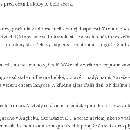
s pred očami, akoby to bolo včera.
nevyprážania v adolescencii a ranej dospelosti. V tomto obdo
voch týždňov sme sa boli spolu stále a scelilo nás to preveľm
la prefotený štvorčekový papier s receptom na langoše. S údi
rát, no neviem ho vyhodiť. Môže mi v zošite s receptami zav
ngoše sú stále nádherne hebké, voňavé a nadýchané. Navyše sú
e na večeru chcem langoše. A kľudne aj na ďalší deň, ak držíme
elozrnnou. Aj vtedy sú úžasné a jedácke publikum sa ozýva l
úceho v Anglicku, ako ukazoval… a teraz neviem, ako to v tal
mažili. Lamentovala som spolu s chlapom, že čo sa tak rozplý