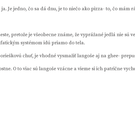
a. Je jedno, čo sa dá dnu, je to niečo ako pizza- to, čo mám r
ieste, pretože je všeobecne známe, že vyprážané jedlá nie sú
ymfatickým systémom idú priamo do tela.
orieškovú chuť, je vhodné vysmažiť langoše aj na ghee- prep
ostne. O to viac sú langoše vzácne a vieme si ich patrične vych