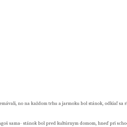
nemávali, no na každom trhu a jarmoku bol stánok, odkiaľ s
ngoš sama- stánok bol pred kultúrnym domom, hneď pri schodo