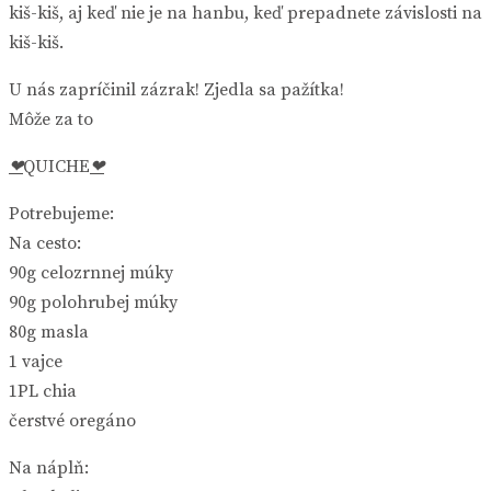
kiš-kiš, aj keď nie je na hanbu, keď prepadnete závislosti na
kiš-kiš.
U nás zapríčinil zázrak! Zjedla sa pažítka!
Môže za to
❤
QUICHE
❤
Potrebujeme:
Na cesto:
90g celozrnnej múky
90g polohrubej múky
80g masla
1 vajce
1PL chia
čerstvé oregáno
Na náplň: