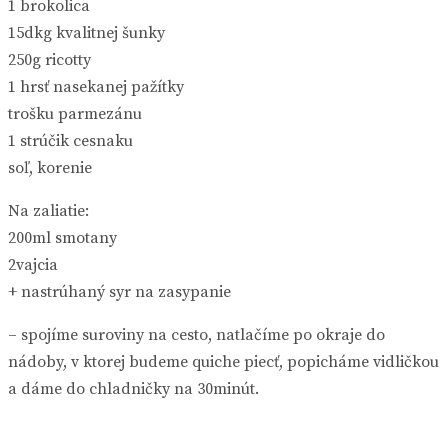
1 brokolica
15dkg kvalitnej šunky
250g ricotty
1 hrsť nasekanej pažítky
trošku parmezánu
1 strúčik cesnaku
soľ, korenie
Na zaliatie:
200ml smotany
2vajcia
+ nastrúhaný syr na zasypanie
– spojíme suroviny na cesto, natlačíme po okraje do
nádoby, v ktorej budeme quiche piecť, popicháme vidličkou
a dáme do chladničky na 30minút.