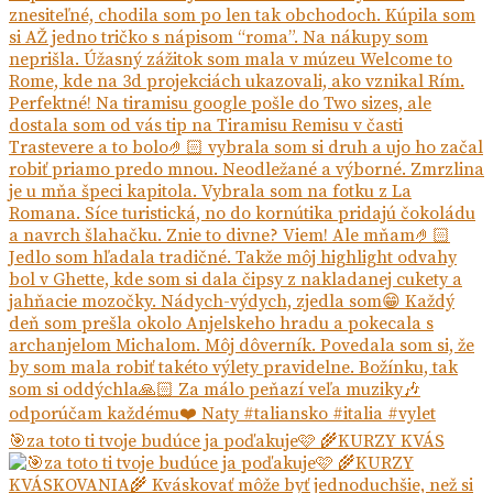
🎯za toto ti tvoje budúce ja poďakuje🩷 🌾KURZY KVÁS