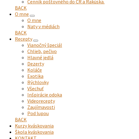
Cenník poštovného do ČR a Rakúska.
BACK
O mne
expand
O mne
child
Naty v médiách
menu
BACK
Recepty
expand
Vianočný špeciál
child
Chlieb, pečivo
menu
Hlavné jedlá
Dezerty
Koláče
Exotika
Rýchlovky
Všechuť
Inšpirácie odoka
Videorecepty
Zaujímavosti
Pod lupou
BACK
Kurzy kváskovania
Škola kváskovania
KONTAKT