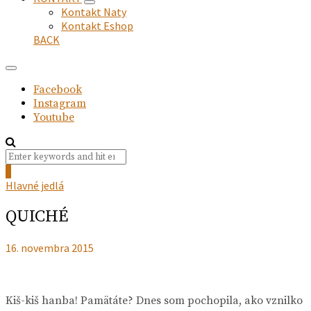
expand
Kontakt Naty
child
Kontakt Eshop
menu
BACK
Facebook
Instagram
Youtube
Search
Search
for:
0
Hlavné jedlá
QUICHÉ
16. novembra 2015
Kiš-kiš hanba! Pamätáte? Dnes som pochopila, ako vznilko