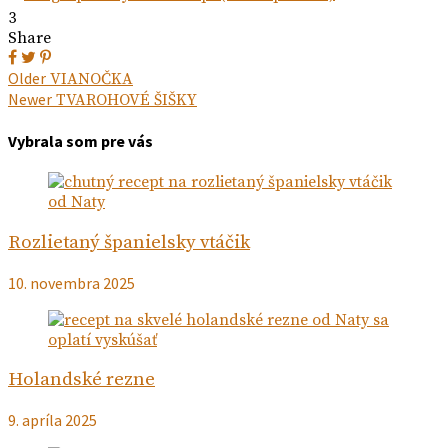
3
Share
Navigácia
Next
Older
VIANOČKA
post:
Previous
Newer
TVAROHOVÉ ŠIŠKY
v
post:
článku
Vybrala som pre vás
Rozlietaný španielsky vtáčik
10. novembra 2025
Holandské rezne
9. apríla 2025