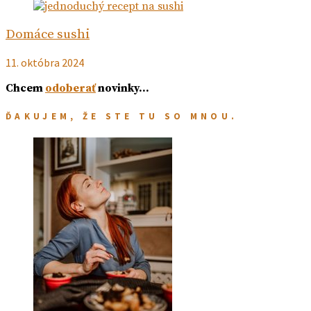
Domáce sushi
11. októbra 2024
Chcem
odoberať
novinky…
ĎAKUJEM, ŽE STE TU SO MNOU.