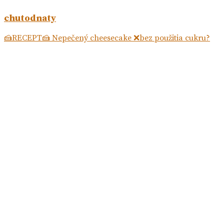
chutodnaty
🍰RECEPT🍰 Nepečený cheesecake ❌bez použitia cukru?