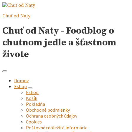
Chuť od Naty
Chuť od Naty - Foodblog o
chutnom jedle a šťastnom
živote
Domov
Eshop
expand
Eshop
child
Košík
menu
Pokladňa
Obchodné podmienky
Ochrana osobných údajov
Cookies
Poštovné+dôležité informácie