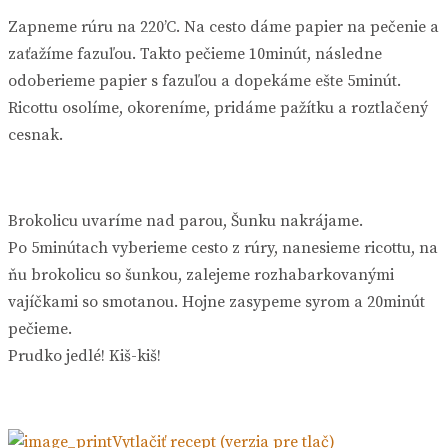
Zapneme rúru na 220’C. Na cesto dáme papier na pečenie a
zaťažíme fazuľou. Takto pečieme 10minút, následne
odoberieme papier s fazuľou a dopekáme ešte 5minút.
Ricottu osolíme, okoreníme, pridáme pažítku a roztlačený
cesnak.
Brokolicu uvaríme nad parou, Šunku nakrájame.
Po 5minútach vyberieme cesto z rúry, nanesieme ricottu, na
ňu brokolicu so šunkou, zalejeme rozhabarkovanými
vajíčkami so smotanou. Hojne zasypeme syrom a 20minút
pečieme.
Prudko jedlé! Kiš-kiš!
Vytlačiť recept (verzia pre tlač)