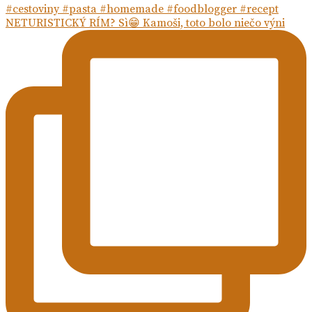
NETURISTICKÝ RÍM? Sì😁 Kamoši, toto bolo niečo výni