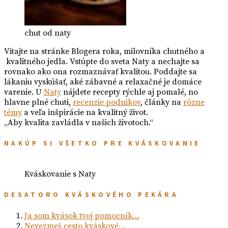
chut od naty
Vitajte na stránke Blogera roka, milovníka chutného a
kvalitného jedla. Vstúpte do sveta Naty a nechajte sa
rovnako ako ona rozmaznávať kvalitou. Poddajte sa
lákaniu vyskúšať, aké zábavné a relaxačné je domáce
varenie. U
Naty
nájdete recepty rýchle aj pomalé, no
hlavne plné chuti,
recenzie podnikov
, články na
rôzne
témy
a veľa inšpirácie na kvalitný život.
„Aby kvalita zavládla v našich životoch.“
NAKÚP SI VŠETKO PRE KVÁSKOVANIE
Kváskovanie s Naty
DESATORO KVÁSKOVÉHO PEKÁRA
Ja som kvások tvoj pomocník…
Nevezmeš cesto kváskové…