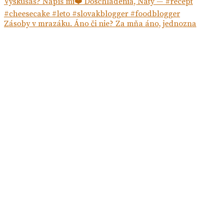
Zásoby v mrazáku. Áno či nie? Za mňa áno, jednozna