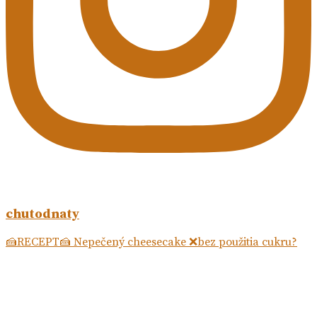
chutodnaty
🍰RECEPT🍰 Nepečený cheesecake ❌bez použitia cukru?