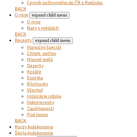
Cenník poštovného do ČR a Rakúska.
BACK
O mne
expand child menu
O mne
Naty v médiách
BACK
Recepty
expand child menu
Vianočný špeciál
Chlieb, pečivo
Hlavné jedlá
Dezerty
Koláče
Exotika
Rýchlovky
Všechuť
Inšpirácie odoka
Videorecepty
Zaujímavosti
Pod lupou
BACK
Kurzy kváskovania
Škola kváskovania