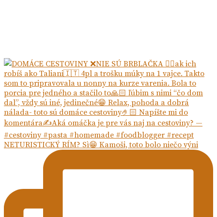
NETURISTICKÝ RÍM? Sì😁 Kamoši, toto bolo niečo výni