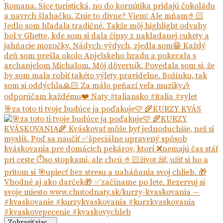
🎯za toto ti tvoje budúce ja poďakuje🩷 🌾KURZY KVÁS
Zobraziť viac...