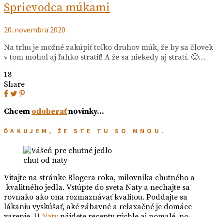
Sprievodca múkami
20. novembra 2020
Na trhu je možné zakúpiť toľko druhov múk, že by sa človek
v tom mohol aj ľahko stratiť! A že sa niekedy aj stratí. 🙂…
18
Share
Chcem
odoberať
novinky…
ĎAKUJEM, ŽE STE TU SO MNOU.
chut od naty
Vitajte na stránke Blogera roka, milovníka chutného a
kvalitného jedla. Vstúpte do sveta Naty a nechajte sa
rovnako ako ona rozmaznávať kvalitou. Poddajte sa
lákaniu vyskúšať, aké zábavné a relaxačné je domáce
varenie. U
Naty
nájdete recepty rýchle aj pomalé, no