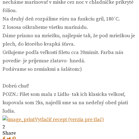
necháme marinovať v miske cez noc v chladničke prikryté
fóliou.
Na druhý deň rozpálime rúru na funkciu gril, 180´C.
Z lososa oškrabeme všetku marinádu.
Dáme priamo na mriežku, najlepsie tak, že pod mriežkou je
plech, do ktorého kvapká šťava.
Grilujeme podľa veľkosti filetu cca 20minút. Farba nás
povedie- je príjemne zlatavo- hnedá.
Podávame so zemiakmi a šalátom:)
Dobrú chuť!
POZN.: Filet som mala z Lidlu- tak ich klasicka velkosť,
kupovala som 2ks, najedli sme sa na nedeľný obed piati
ľudia.
Vytlačiť recept (verzia pre tlač)
2
Share