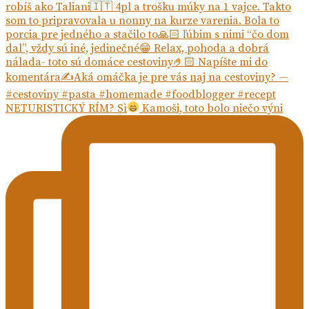
NETURISTICKÝ RÍM? Sì
Kamoši, toto bolo niečo výni