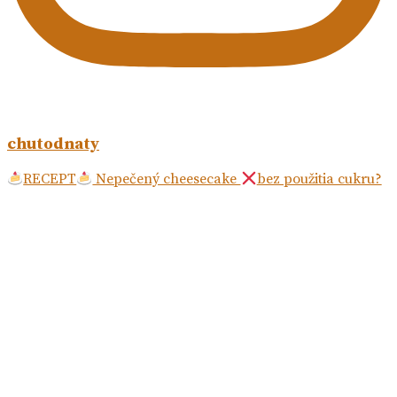
chutodnaty
RECEPT
Nepečený cheesecake
bez použitia cukru?