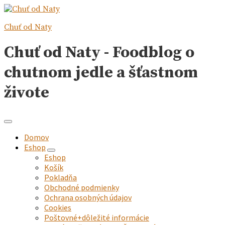
Chuť od Naty
Chuť od Naty - Foodblog o
chutnom jedle a šťastnom
živote
Domov
Eshop
expand
Eshop
child
Košík
menu
Pokladňa
Obchodné podmienky
Ochrana osobných údajov
Cookies
Poštovné+dôležité informácie