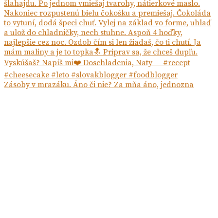
Zásoby v mrazáku. Áno či nie? Za mňa áno, jednozna