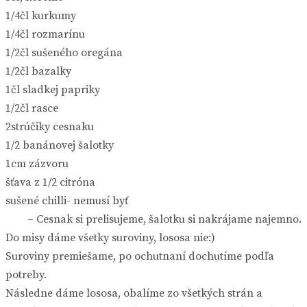
1/4čl kurkumy
1/4čl rozmarínu
1/2čl sušeného oregána
1/2čl bazalky
1čl sladkej papriky
1/2čl rasce
2strúčiky cesnaku
1/2 banánovej šalotky
1cm zázvoru
šťava z 1/2 citróna
sušené chilli- nemusí byť
– Cesnak si prelisujeme, šalotku si nakrájame najemno.
Do misy dáme všetky suroviny, lososa nie:)
Suroviny premiešame, po ochutnaní dochutíme podľa
potreby.
Následne dáme lososa, obalíme zo všetkých strán a