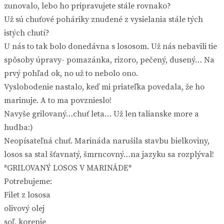
zunovalo, lebo ho pripravujete stále rovnako?
Už sú chuťové poháriky znudené z vysielania stále tých
istých chutí?
U nás to tak bolo donedávna s lososom. Už nás nebavili tie
spôsoby úpravy- pomazánka, rizoro, pečený, dusený… Na
prvý pohľad ok, no už to nebolo ono.
Vyslobodenie nastalo, keď mi priateľka povedala, že ho
marinuje. A to ma povznieslo!
Navyše grilovaný…chuť leta… Už len talianske more a
hudba:)
Neopísateľná chuť. Marináda narušila stavbu bielkoviny,
losos sa stal šťavnatý, šmrncovný…na jazyku sa rozplýval!
*GRILOVANÝ LOSOS V MARINÁDE*
Potrebujeme:
Filet z lososa
olivový olej
soľ, korenie