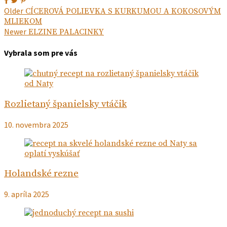
Navigácia
Next
Older
CÍCEROVÁ POLIEVKA S KURKUMOU A KOKOSOVÝM
post:
MLIEKOM
v
Previous
Newer
ELZINE PALACINKY
článku
post:
Vybrala som pre vás
Rozlietaný španielsky vtáčik
10. novembra 2025
Holandské rezne
9. apríla 2025