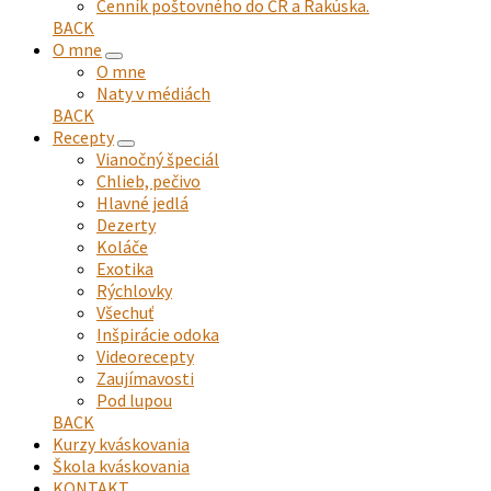
Cenník poštovného do ČR a Rakúska.
BACK
O mne
expand
O mne
child
Naty v médiách
menu
BACK
Recepty
expand
Vianočný špeciál
child
Chlieb, pečivo
menu
Hlavné jedlá
Dezerty
Koláče
Exotika
Rýchlovky
Všechuť
Inšpirácie odoka
Videorecepty
Zaujímavosti
Pod lupou
BACK
Kurzy kváskovania
Škola kváskovania
KONTAKT