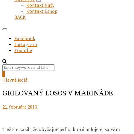
expand
Kontakt Naty
child
Kontakt Eshop
menu
BACK
Facebook
Instagram
Youtube
Search
Search
for:
0
Hlavné jedlá
GRILOVANÝ LOSOS V MARINÁDE
21. februára 2016
Tiež ste zažili, že obyčajne jedlo, ktoré milujete, sa vám