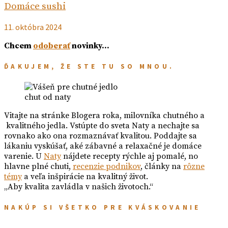
Domáce sushi
11. októbra 2024
Chcem
odoberať
novinky…
ĎAKUJEM, ŽE STE TU SO MNOU.
chut od naty
Vitajte na stránke Blogera roka, milovníka chutného a
kvalitného jedla. Vstúpte do sveta Naty a nechajte sa
rovnako ako ona rozmaznávať kvalitou. Poddajte sa
lákaniu vyskúšať, aké zábavné a relaxačné je domáce
varenie. U
Naty
nájdete recepty rýchle aj pomalé, no
hlavne plné chuti,
recenzie podnikov
, články na
rôzne
témy
a veľa inšpirácie na kvalitný život.
„Aby kvalita zavládla v našich životoch.“
NAKÚP SI VŠETKO PRE KVÁSKOVANIE