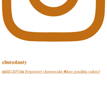
chutodnaty
🍰RECEPT🍰 Nepečený cheesecake ❌bez použitia cukru?