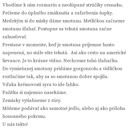
Vhodíme k nim rozmarín a neolúpané strúčiky cesnaku.
Pečieme do úplného zmäknutia a zafarbenia šupky.
Medzitým si do misky dáme smotanu. Metličkou začneme
smotanu šľahať. Postupne sa tekutá smotana začne
zahusťovať.
Prestane v momente, keď je smotana príjemne husto
napenená, no stále ešte tekutá. Asi ako cesto na americké
lievance. Je to krásne vidno. Nechceme tuhú šlahačku.
Do vymiešanej smotany pridáme gorgonzolu a vidličkou
roztlačíme tak, aby sa so smotanou dobre spojila.
Vďaka krémovosti syra to ide ľahko.
Pažítku si najemno nasekáme.
Zemiaky vytiahneme z rúry.
Môžeme podávať ako samotné jedlo, alebo aj ako prílohu
honosného pokrmu.
U nás takto!