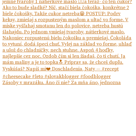
Zásoby v mrazáku. Áno či nie? Za mňa áno, jednozna