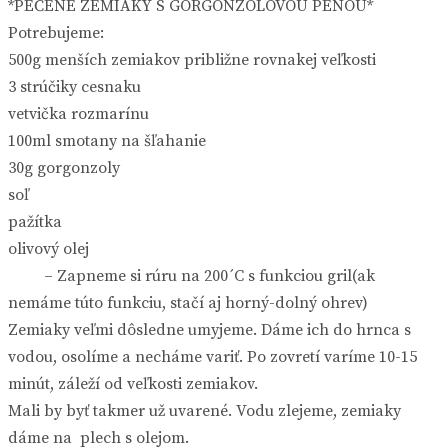
*PEČENÉ ZEMIAKY S GORGONZOLOVOU PENOU*
Potrebujeme:
500g menších zemiakov približne rovnakej veľkosti
3 strúčiky cesnaku
vetvička rozmarínu
100ml smotany na šľahanie
30g gorgonzoly
soľ
pažítka
olivový olej
– Zapneme si rúru na 200´C s funkciou gril(ak
nemáme túto funkciu, stačí aj horný-dolný ohrev)
Zemiaky veľmi dôsledne umyjeme. Dáme ich do hrnca s
vodou, osolíme a necháme variť. Po zovretí varíme 10-15
minút, záleží od veľkosti zemiakov.
Mali by byť takmer už uvarené. Vodu zlejeme, zemiaky
dáme na plech s olejom.