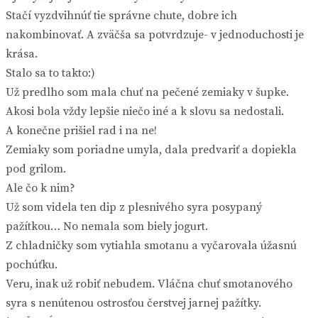
Stačí vyzdvihnúť tie správne chute, dobre ich
nakombinovať. A zväčša sa potvrdzuje- v jednoduchosti je
krása.
Stalo sa to takto:)
Už predlho som mala chuť na pečené zemiaky v šupke.
Akosi bola vždy lepšie niečo iné a k slovu sa nedostali.
A konečne prišiel rad i na ne!
Zemiaky som poriadne umyla, dala predvariť a dopiekla
pod grilom.
Ale čo k nim?
Už som videla ten dip z plesnivého syra posypaný
pažítkou… No nemala som biely jogurt.
Z chladničky som vytiahla smotanu a vyčarovala úžasnú
pochúťku.
Veru, inak už robiť nebudem. Vláčna chuť smotanového
syra s nenútenou ostrosťou čerstvej jarnej pažítky.