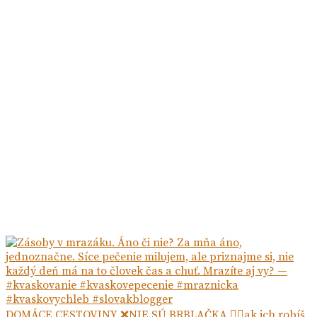
DOMÁCE CESTOVINY ❌NIE SÚ BRBLAČKA ☝🏻ak ich robíš