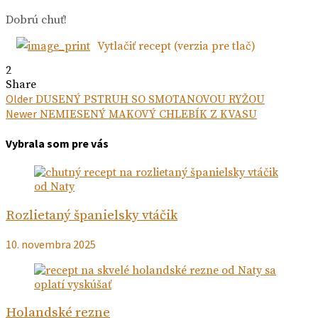
Dobrú chuť!
Vytlačiť recept (verzia pre tlač)
2
Share
Navigácia
Next
Older
DUSENÝ PSTRUH SO SMOTANOVOU RYŽOU
post:
Previous
Newer
NEMIESENÝ MAKOVÝ CHLEBÍK Z KVASU
v
post:
článku
Vybrala som pre vás
Rozlietaný španielsky vtáčik
10. novembra 2025
Holandské rezne