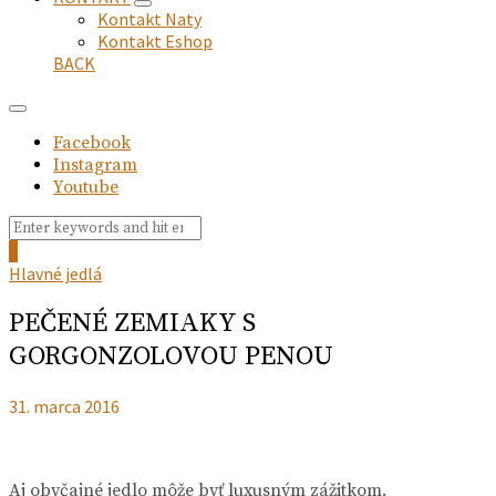
expand
Kontakt Naty
child
Kontakt Eshop
menu
BACK
Facebook
Instagram
Youtube
Search
Search
for:
0
Hlavné jedlá
PEČENÉ ZEMIAKY S
GORGONZOLOVOU PENOU
31. marca 2016
Aj obyčajné jedlo môže byť luxusným zážitkom.