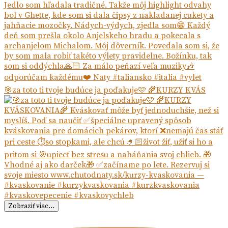
🎯za toto ti tvoje budúce ja poďakuje🩷 🌾KURZY KVÁS
Zobraziť viac...