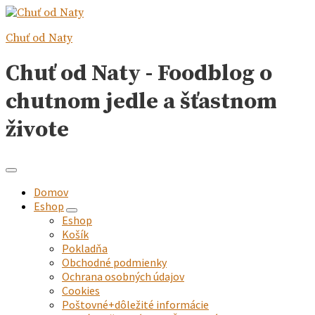
Chuť od Naty
Chuť od Naty - Foodblog o
chutnom jedle a šťastnom
živote
Domov
Eshop
expand
Eshop
child
Košík
menu
Pokladňa
Obchodné podmienky
Ochrana osobných údajov
Cookies
Poštovné+dôležité informácie