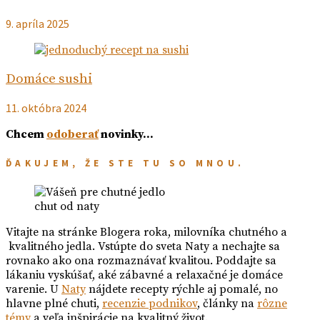
9. apríla 2025
Domáce sushi
11. októbra 2024
Chcem
odoberať
novinky…
ĎAKUJEM, ŽE STE TU SO MNOU.
chut od naty
Vitajte na stránke Blogera roka, milovníka chutného a
kvalitného jedla. Vstúpte do sveta Naty a nechajte sa
rovnako ako ona rozmaznávať kvalitou. Poddajte sa
lákaniu vyskúšať, aké zábavné a relaxačné je domáce
varenie. U
Naty
nájdete recepty rýchle aj pomalé, no
hlavne plné chuti,
recenzie podnikov
, články na
rôzne
témy
a veľa inšpirácie na kvalitný život.