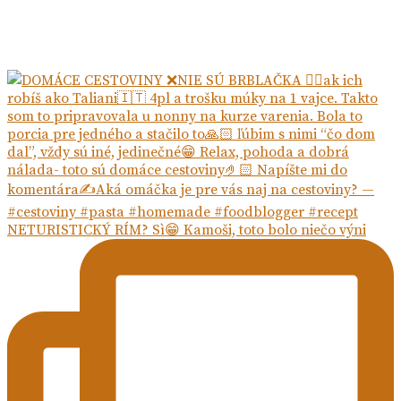
NETURISTICKÝ RÍM? Sì😁 Kamoši, toto bolo niečo výni