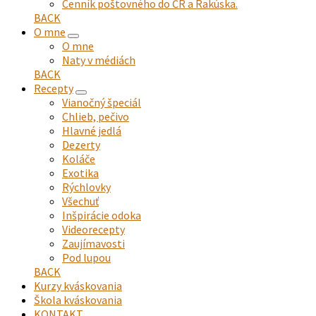
Cenník poštovného do ČR a Rakúska.
BACK
O mne
expand
O mne
child
Naty v médiách
menu
BACK
Recepty
expand
Vianočný špeciál
child
Chlieb, pečivo
menu
Hlavné jedlá
Dezerty
Koláče
Exotika
Rýchlovky
Všechuť
Inšpirácie odoka
Videorecepty
Zaujímavosti
Pod lupou
BACK
Kurzy kváskovania
Škola kváskovania
KONTAKT