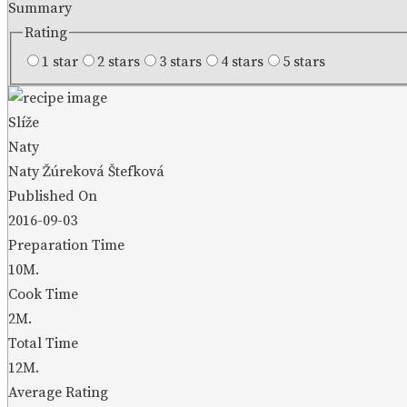
Summary
Rating
1 star
2 stars
3 stars
4 stars
5 stars
Slíže
Naty
Naty Žúreková Štefková
Published On
2016-09-03
Preparation Time
10M.
Cook Time
2M.
Total Time
12M.
Average Rating