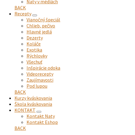
Naty v médiách
menu
BACK
Recepty
expand
Vianočný špeciál
child
Chlieb, pečivo
menu
Hlavné jedlá
Dezerty
Koláče
Exotika
Rýchlovky
Všechuť
Inšpirácie odoka
Videorecepty
Zaujímavosti
Pod lupou
BACK
Kurzy kváskovania
Škola kváskovania
KONTAKT
expand
Kontakt Naty
child
Kontakt Eshop
menu
BACK