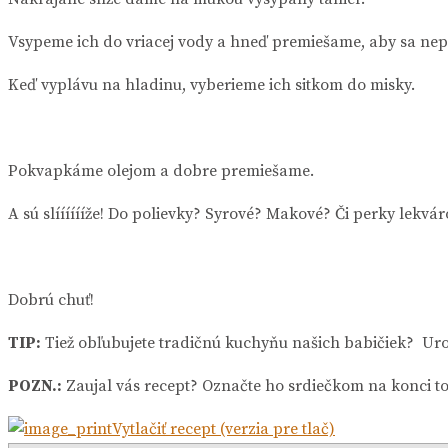
Vsypeme ich do vriacej vody a hneď premiešame, aby sa nepr
Keď vyplávu na hladinu, vyberieme ich sitkom do misky.
Pokvapkáme olejom a dobre premiešame.
A sú slííííííže! Do polievky? Syrové? Makové? Či perky lekvár
Dobrú chuť!
TIP:
Tiež obľubujete tradičnú kuchyňu našich babičiek? Uro
POZN.:
Zaujal vás recept? Označte ho srdiečkom na konci t
Vytlačiť recept (verzia pre tlač)