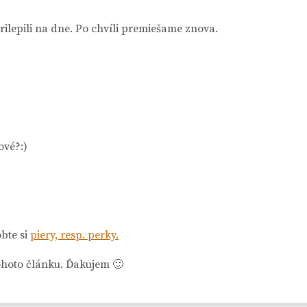
ilepili na dne. Po chvíli premiešame znova.
ové?:)
bte si
piery, resp. perky.
ohoto článku. Ďakujem 🙂