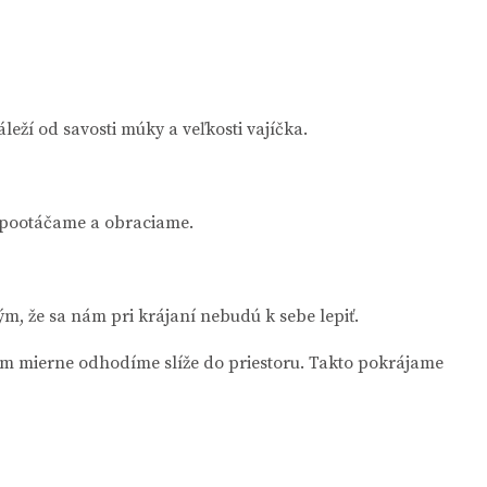
eží od savosti múky a veľkosti vajíčka.
o pootáčame a obraciame.
, že sa nám pri krájaní nebudú k sebe lepiť.
žom mierne odhodíme slíže do priestoru. Takto pokrájame