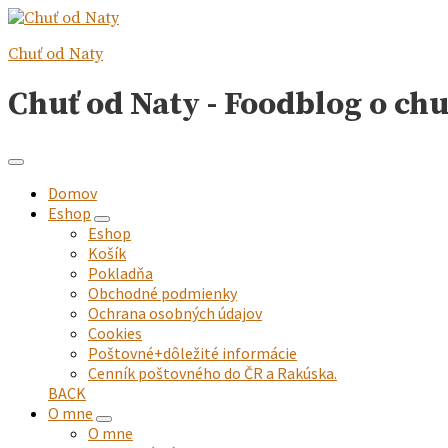
Chuť od Naty
Chuť od Naty - Foodblog o ch
Domov
Eshop
expand
Eshop
child
Košík
menu
Pokladňa
Obchodné podmienky
Ochrana osobných údajov
Cookies
Poštovné+dôležité informácie
Cenník poštovného do ČR a Rakúska.
BACK
O mne
expand
O mne
child