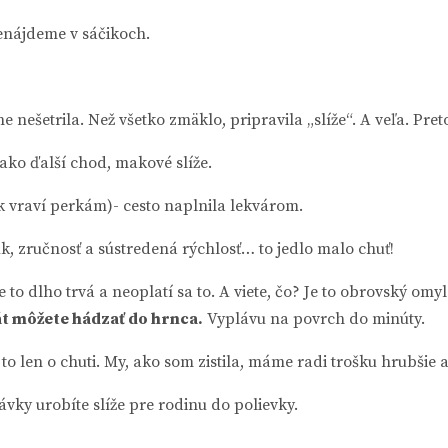
enájdeme v sáčikoch.
nešetrila. Než všetko zmäklo, pripravila „slíže“. A veľa. Pret
ako ďalší chod, makové slíže.
tak vraví perkám)- cesto naplnila lekvárom.
úk, zručnosť a sústredená rýchlosť… to jedlo malo chuť!
to dlho trvá a neoplatí sa to. A viete, čo? Je to obrovský omyl
rát môžete hádzať do hrnca.
Vyplávu na povrch do minúty.
to len o chuti. My, ako som zistila, máme radi trošku hrubšie a
vky urobíte slíže pre rodinu do polievky.