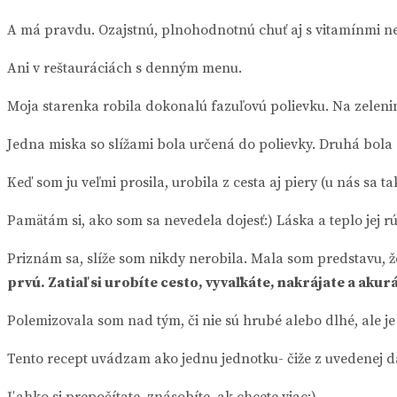
A má pravdu. Ozajstnú, plnohodnotnú chuť aj s vitamínmi n
Ani v reštauráciách s denným menu.
Moja starenka robila dokonalú fazuľovú polievku. Na zelenine 
Jedna miska so slížami bola určená do polievky. Druhá bola 
Keď som ju veľmi prosila, urobila z cesta aj piery (u nás sa 
Pamätám si, ako som sa nevedela dojesť:) Láska a teplo jej r
Priznám sa, slíže som nikdy nerobila. Mala som predstavu, že 
prvú. Zatiaľ si urobíte cesto, vyvaľkáte, nakrájate a aku
Polemizovala som nad tým, či nie sú hrubé alebo dlhé, ale je 
Tento recept uvádzam ako jednu jednotku- čiže z uvedenej dá
Ľahko si prepočítate, znásobíte, ak chcete viac:)