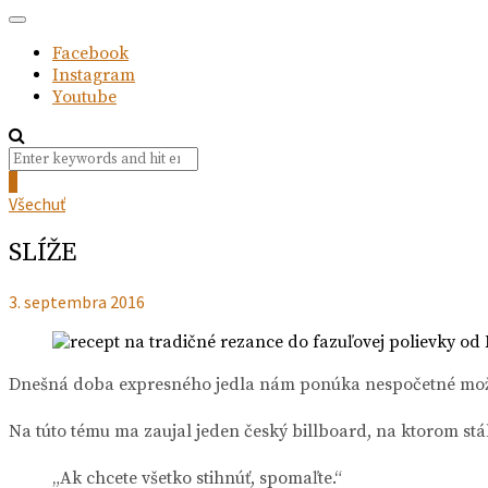
Facebook
Instagram
Youtube
Search
Search
for:
0
Všechuť
SLÍŽE
3. septembra 2016
Dnešná doba expresného jedla nám ponúka nespočetné možnos
Na túto tému ma zaujal jeden český billboard, na ktorom stá
„Ak chcete všetko stihnúť, spomaľte.“