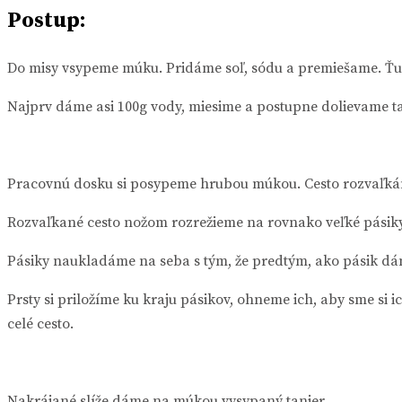
Postup:
Do misy vsypeme múku. Pridáme soľ, sódu a premiešame. Ťu
Najprv dáme asi 100g vody, miesime a postupne dolievame tak
Pracovnú dosku si posypeme hrubou múkou. Cesto rozvaľkám
Rozvaľkané cesto nožom rozrežieme na rovnako veľké pásiky
Pásiky naukladáme na seba s tým, že predtým, ako pásik dám
Prsty si priložíme ku kraju pásikov, ohneme ich, aby sme si
celé cesto.
Nakrájané slíže dáme na múkou vysypaný tanier.