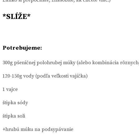
*SLÍŽE*
Potrebujeme:
300g pšeničnej polohrubej múky (alebo kombinácia rôznyc
120-150g vody (podľa veľkosti vajíčka)
1 vajce
štipka sódy
štipka soli
+hrubú múku na podsypávanie