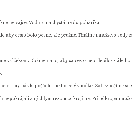
kneme vajce. Vodu si nachystáme do pohárika.
, aby cesto bolo pevné, ale pružné. Finálne množstvo vody zál
e valčekom. Dbáme na to, aby sa cesto neprilepilo- stále h
.
e na iný pásik, pošúchame ho celý v múke. Zabezpečíme si tým
 ich nepokrájali a rýchlym rezom odkrojíme. Pri odkrojení no