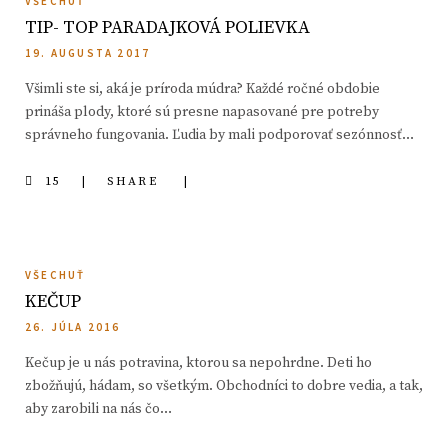
VŠECHUŤ
TIP- TOP PARADAJKOVÁ POLIEVKA
19. AUGUSTA 2017
Všimli ste si, aká je príroda múdra? Každé ročné obdobie
prináša plody, ktoré sú presne napasované pre potreby
správneho fungovania. Ľudia by mali podporovať sezónnosť…
15
SHARE
VŠECHUŤ
KEČUP
26. JÚLA 2016
Kečup je u nás potravina, ktorou sa nepohrdne. Deti ho
zbožňujú, hádam, so všetkým. Obchodníci to dobre vedia, a tak,
aby zarobili na nás čo…