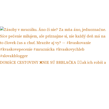
DOMÁCE CESTOVINY ❌NIE SÚ BRBLAČKA ☝🏻ak ich robíš a