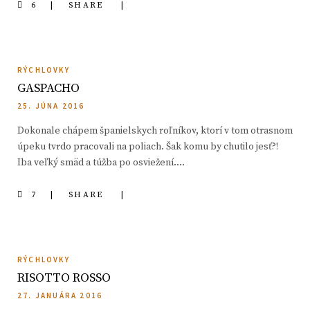
6
SHARE
RÝCHLOVKY
GASPACHO
25. JÚNA 2016
Dokonale chápem španielskych roľníkov, ktorí v tom otrasnom
úpeku tvrdo pracovali na poliach. Šak komu by chutilo jesť?!
Iba veľký smäd a túžba po osviežení….
7
SHARE
RÝCHLOVKY
RISOTTO ROSSO
27. JANUÁRA 2016