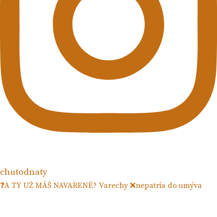
chutodnaty
❓A TY UŽ MÁŠ NAVARENÉ? Varechy ❌nepatria do umýva