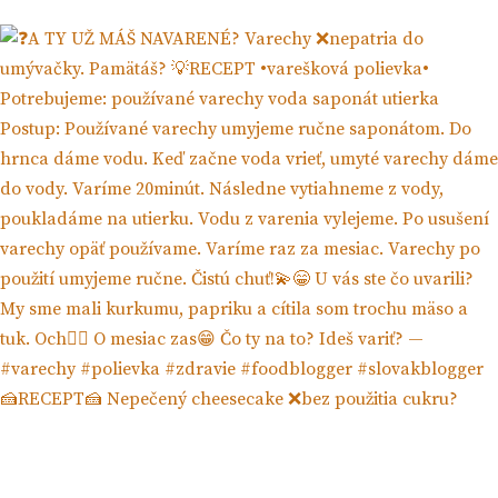
🍰RECEPT🍰 Nepečený cheesecake ❌bez použitia cukru?