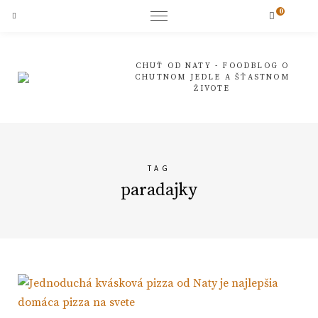
expand child menu
expand child menu
expand child menu
expand child menu
0
Sear
CHUŤ OD NATY - FOODBLOG O
CHUTNOM JEDLE A ŠŤASTNOM
ŽIVOTE
TAG
paradajky