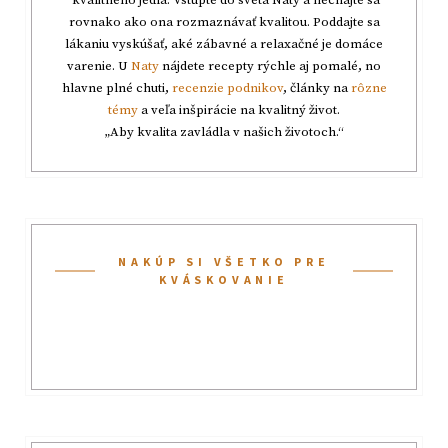
kvalitného jedla. Vstúpte do sveta Naty a nechajte sa
rovnako ako ona rozmaznávať kvalitou. Poddajte sa
lákaniu vyskúšať, aké zábavné a relaxačné je domáce
varenie. U
Naty
nájdete recepty rýchle aj pomalé, no
hlavne plné chuti,
recenzie podnikov
, články na
rôzne
témy
a veľa inšpirácie na kvalitný život.
„Aby kvalita zavládla v našich životoch.“
NAKÚP SI VŠETKO PRE
KVÁSKOVANIE