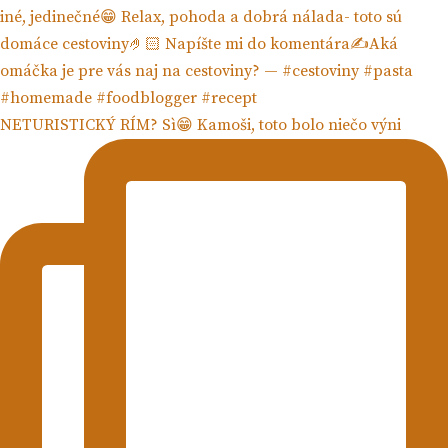
NETURISTICKÝ RÍM? Sì😁 Kamoši, toto bolo niečo výni