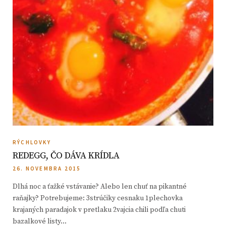
RÝCHLOVKY
REDEGG, ČO DÁVA KRÍDLA
26. NOVEMBRA 2015
Dlhá noc a ťažké vstávanie? Alebo len chuť na pikantné
raňajky? Potrebujeme: 3strúčiky cesnaku 1plechovka
krajaných paradajok v pretlaku 2vajcia chili podľa chuti
bazalkové listy…