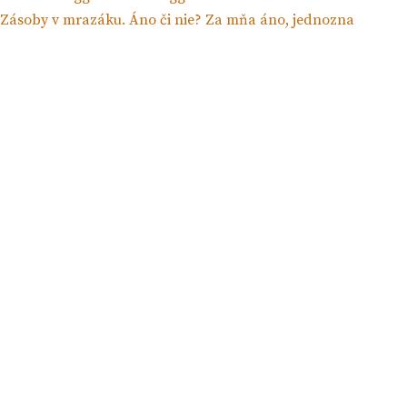
Zásoby v mrazáku. Áno či nie? Za mňa áno, jednozna