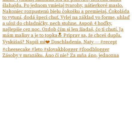
Zásoby v mrazáku. Áno či nie? Za mňa áno, jednozna