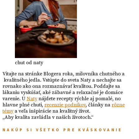
chut od naty
Vitajte na stránke Blogera roka, milovníka chutného a
kvalitného jedla. Vstúpte do sveta Naty a nechajte sa
rovnako ako ona rozmaznávať kvalitou. Poddajte sa
lákaniu vyskúšať, aké zábavné a relaxačné je domáce
varenie. U
Naty
nájdete recepty rýchle aj pomalé, no
hlavne plné chuti,
recenzie podnikov
, články na
rôzne
témy
a veľa inšpirácie na kvalitný život.
„Aby kvalita zavládla v našich životoch.“
NAKÚP SI VŠETKO PRE KVÁSKOVANIE