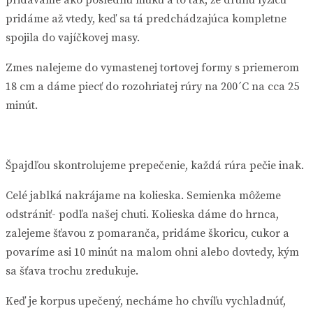
pridáme až vtedy, keď sa tá predchádzajúca kompletne
spojila do vajíčkovej masy.
Zmes nalejeme do vymastenej tortovej formy s priemerom
18 cm a dáme piecť do rozohriatej rúry na 200´C na cca 25
minút.
Špajdľou skontrolujeme prepečenie, každá rúra pečie inak.
Celé jablká nakrájame na kolieska. Semienka môžeme
odstrániť- podľa našej chuti. Kolieska dáme do hrnca,
zalejeme šťavou z pomaranča, pridáme škoricu, cukor a
povaríme asi 10 minút na malom ohni alebo dovtedy, kým
sa šťava trochu zredukuje.
Keď je korpus upečený, necháme ho chvíľu vychladnúť,