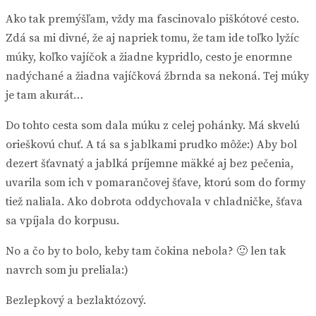
Ako tak premýšľam, vždy ma fascinovalo piškótové cesto.
Zdá sa mi divné, že aj napriek tomu, že tam ide toľko lyžíc
múky, koľko vajíčok a žiadne kypridlo, cesto je enormne
nadýchané a žiadna vajíčková žbrnda sa nekoná. Tej múky
je tam akurát…
Do tohto cesta som dala múku z celej pohánky. Má skvelú
orieškovú chuť. A tá sa s jablkami prudko môže:) Aby bol
dezert šťavnatý a jablká príjemne mäkké aj bez pečenia,
uvarila som ich v pomarančovej šťave, ktorú som do formy
tiež naliala. Ako dobrota oddychovala v chladničke, šťava
sa vpíjala do korpusu.
No a čo by to bolo, keby tam čokina nebola? 🙂 len tak
navrch som ju preliala:)
Bezlepkový a bezlaktózový.