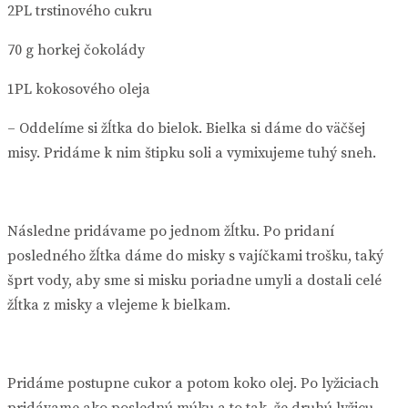
2PL trstinového cukru
70 g horkej čokolády
1PL kokosového oleja
– Oddelíme si žĺtka do bielok. Bielka si dáme do väčšej
misy. Pridáme k nim štipku soli a vymixujeme tuhý sneh.
Následne pridávame po jednom žĺtku. Po pridaní
posledného žĺtka dáme do misky s vajíčkami trošku, taký
šprt vody, aby sme si misku poriadne umyli a dostali celé
žĺtka z misky a vlejeme k bielkam.
Pridáme postupne cukor a potom koko olej. Po lyžiciach
pridávame ako poslednú múku a to tak, že druhú lyžicu