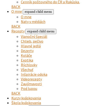
Cenník poštovného do ČR a Rakúska.
BACK
O mne
expand child menu
O mne
Naty v médiách
BACK
Recepty
expand child menu
Vianočný špeciál
Chlieb, pečivo
Hlavné jedlá
Dezerty
Koláče
Exotika
Rýchlovky
Všechuť
Inšpirácie odoka
Videorecepty
Zaujímavosti
Pod lupou
BACK
Kurzy kváskovania
Škola kváskovania