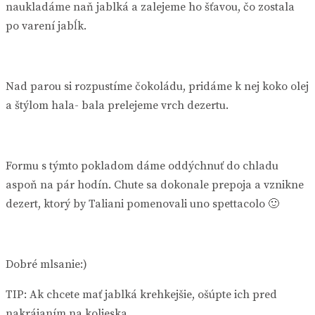
naukladáme naň jablká a zalejeme ho šťavou, čo zostala
po varení jabĺk.
Nad parou si rozpustíme čokoládu, pridáme k nej koko olej
a štýlom hala- bala prelejeme vrch dezertu.
Formu s týmto pokladom dáme oddýchnuť do chladu
aspoň na pár hodín. Chute sa dokonale prepoja a vznikne
dezert, ktorý by Taliani pomenovali uno spettacolo 🙂
Dobré mlsanie:)
TIP: Ak chcete mať jablká krehkejšie, ošúpte ich pred
nakrájaním na kolieska.