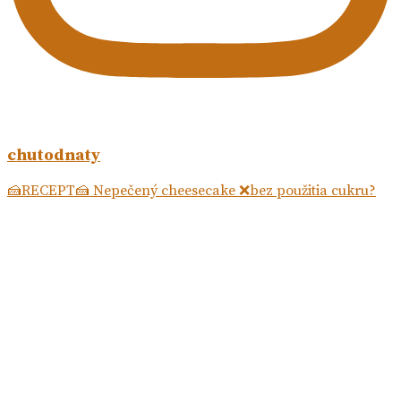
chutodnaty
🍰RECEPT🍰 Nepečený cheesecake ❌bez použitia cukru?