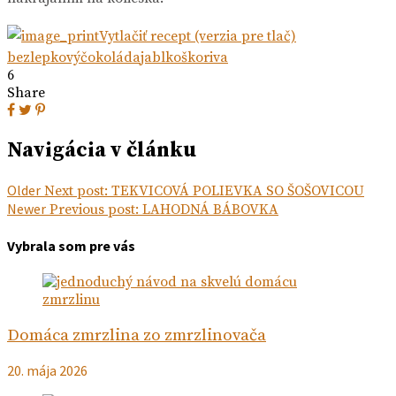
Vytlačiť recept (verzia pre tlač)
bezlepkový
čokoláda
jablko
škoriva
6
Share
Navigácia v článku
Older
Next post:
TEKVICOVÁ POLIEVKA SO ŠOŠOVICOU
Newer
Previous post:
LAHODNÁ BÁBOVKA
Vybrala som pre vás
Domáca zmrzlina zo zmrzlinovača
20. mája 2026