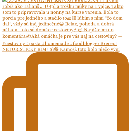
NETURISTICKÝ RÍM? Sì😁 Kamoši, toto bolo niečo výni