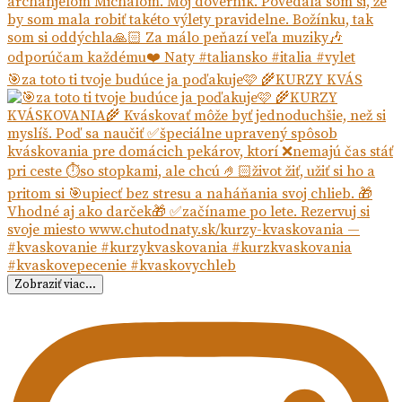
🎯za toto ti tvoje budúce ja poďakuje🩷 🌾KURZY KVÁS
Zobraziť viac...