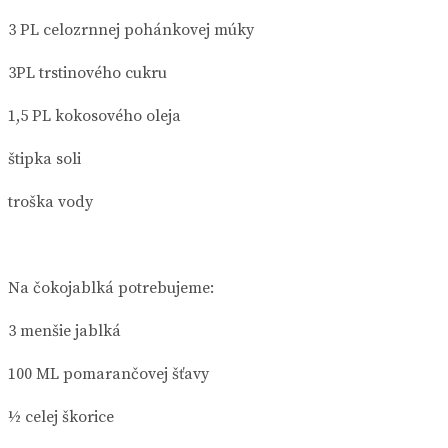
3 PL celozrnnej pohánkovej múky
3PL trstinového cukru
1,5 PL kokosového oleja
štipka soli
troška vody
Na čokojablká potrebujeme:
3 menšie jablká
100 ML pomarančovej šťavy
½ celej škorice