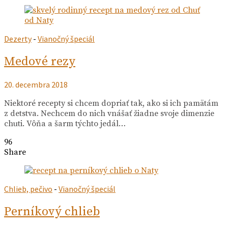
Dezerty
-
Vianočný špeciál
Medové rezy
20. decembra 2018
Niektoré recepty si chcem dopriať tak, ako si ich pamätám
z detstva. Nechcem do nich vnášať žiadne svoje dimenzie
chuti. Vôňa a šarm týchto jedál…
96
Share
Chlieb, pečivo
-
Vianočný špeciál
Perníkový chlieb