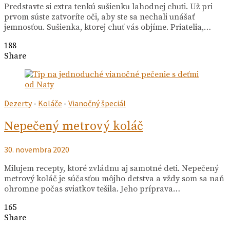
Predstavte si extra tenkú sušienku lahodnej chuti. Už pri
prvom súste zatvoríte oči, aby ste sa nechali unášať
jemnosťou. Sušienka, ktorej chuť vás objíme. Priatelia,…
188
Share
Dezerty
-
Koláče
-
Vianočný špeciál
Nepečený metrový koláč
30. novembra 2020
Milujem recepty, ktoré zvládnu aj samotné deti. Nepečený
metrový koláč je súčasťou môjho detstva a vždy som sa naň
ohromne počas sviatkov tešila. Jeho príprava…
165
Share