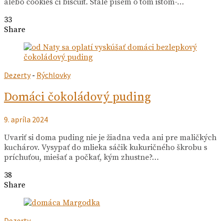
alebo cookies či biscuit. Stále píšem o tom istom-…
33
Share
Dezerty
-
Rýchlovky
Domáci čokoládový puding
9. apríla 2024
Uvariť si doma puding nie je žiadna veda ani pre maličkých
kuchárov. Vysypať do mlieka sáčik kukuričného škrobu s
príchuťou, miešať a počkať, kým zhustne?…
38
Share
Dezerty