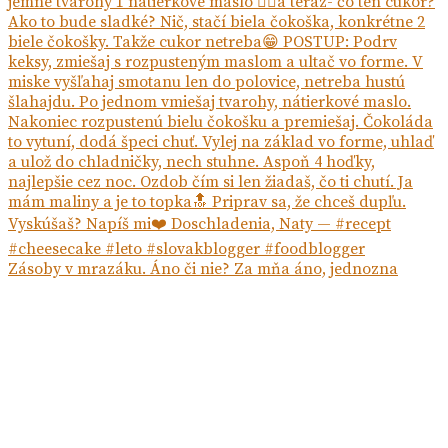
Zásoby v mrazáku. Áno či nie? Za mňa áno, jednozna