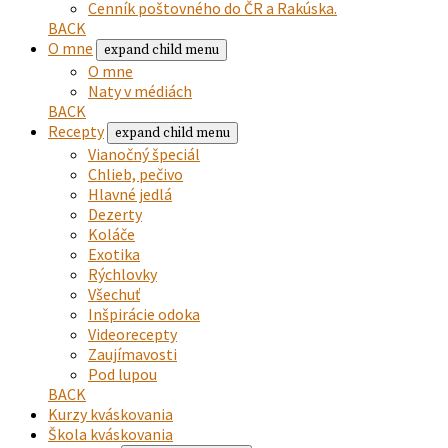
Cenník poštovného do ČR a Rakúska.
BACK
O mne
expand child menu
O mne
Naty v médiách
BACK
Recepty
expand child menu
Vianočný špeciál
Chlieb, pečivo
Hlavné jedlá
Dezerty
Koláče
Exotika
Rýchlovky
Všechuť
Inšpirácie odoka
Videorecepty
Zaujímavosti
Pod lupou
BACK
Kurzy kváskovania
Škola kváskovania