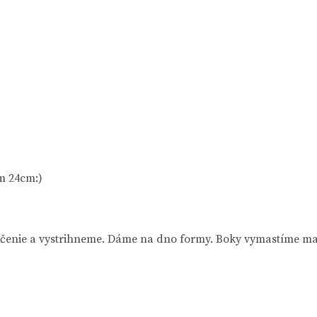
m 24cm:)
ečenie a vystrihneme. Dáme na dno formy. Boky vymastíme m