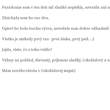
Paradoxne som v ten deň nič sladké nepiekla, nevarila ani 
Zbúchala som ho raz-dva.
Upiecť ho bola trochu výzva, nevedela som dobre odhadnúť d
Všetko je niekedy prvý raz- prvá láska, prvý pád…:)
Jejda, viete, čo z toho vzišlo?
Vábny na pohľad, šťavnatý, príjemne sladký, čokoládový a n
Mám nového tátoša v čokoládovej stajni:)