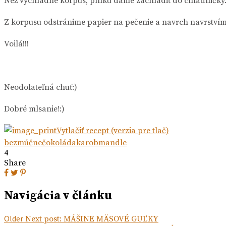
Než vychladne korpus, plnku dáme zachladiť do chladničky
Z korpusu odstránime papier na pečenie a navrch navrství
Voilá!!!
Neodolateľná chuť:)
Dobré mlsanie!:)
Vytlačiť recept (verzia pre tlač)
bezmúčne
čokoláda
karob
mandle
4
Share
Navigácia v článku
Older
Next post:
MÁŠINE MÄSOVÉ GUĽKY