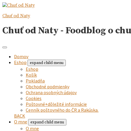
Chuť od Naty
Chuť od Naty - Foodblog o ch
Domov
Eshop
expand child menu
Eshop
Košík
Pokladňa
Obchodné podmienky
Ochrana osobných údajov
Cookies
Poštovné+dôležité informácie
Cenník poštovného do ČR a Rakúska.
BACK
O mne
expand child menu
O mne