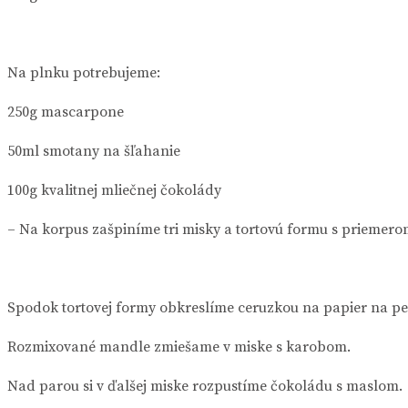
Na plnku potrebujeme:
250g mascarpone
50ml smotany na šľahanie
100g kvalitnej mliečnej čokolády
– Na korpus zašpiníme tri misky a tortovú formu s priemero
Spodok tortovej formy obkreslíme ceruzkou na papier na p
Rozmixované mandle zmiešame v miske s karobom.
Nad parou si v ďalšej miske rozpustíme čokoládu s maslom.