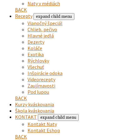
Naty v médiách
BACK
Recepty
expand child menu
Vianočný špeciál
Chlieb, pečivo
Hlavné jedlá
Dezerty
Koláče
Exotika
Rýchlovky
Všechuť
Inšpirácie odoka
Videorecepty
Zaujímavosti
Pod lupou
BACK
Kurzy kváskovania
Škola kváskovania
KONTAKT
expand child menu
Kontakt Naty
Kontakt Eshop
BACK