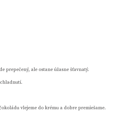
de prepečený, ale ostane úžasne šťavnatý.
ychladnutí.
 čokoládu vlejeme do krému a dobre premiešame.