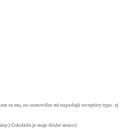
bam sa mu, no samovoľne mi napadajú receptúry typu- ej
iny:) Čokoláda je moje druhé meno:)