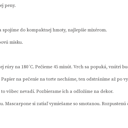
ej peny.
a spojíme do kompaktnej hmoty, najlepšie mixérom.
bovú misku.
ej rúry na 180´C. Pečieme 45 minút. Vrch sa popuká, vnútri bu
. Papier na pečenie na torte necháme, ten odstránime až po v
e to vôbec nevadí. Pozbierame ich a odložíme na dekor.
u. Mascarpone si zatiaľ vymiešame so smotanou. Rozpustenú