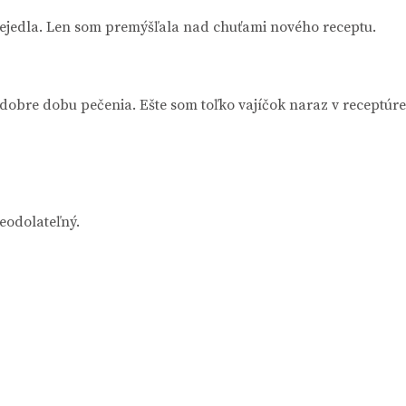
nejedla. Len som premýšľala nad chuťami nového receptu.
obre dobu pečenia. Ešte som toľko vajíčok naraz v receptúre
eodolateľný.