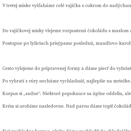
V tretej miske vyšľaháme celé vajíčka s cukrom do nadýchan
Do vajíčkovej misky vlejeme rozpustenú čokoládu s maslom 
Postupne po lyžiciach prisýpame poslednú, mandlovo-karo
Cesto vylejeme do pripravenej formy a dáme piecť do vyhriat
Po vybratí z rúry necháme vychladnúť, najlepšie na mriežke
Korpus si „sadne“. Niektoré popukance sa úplne oddelia, al
Krém si urobíme nasledovne. Nad parou dáme topiť čokolád