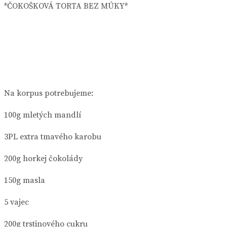
*ČOKOŠKOVÁ TORTA BEZ MÚKY*
Na korpus potrebujeme:
100g mletých mandlí
3PL extra tmavého karobu
200g horkej čokolády
150g masla
5 vajec
200g trstinového cukru