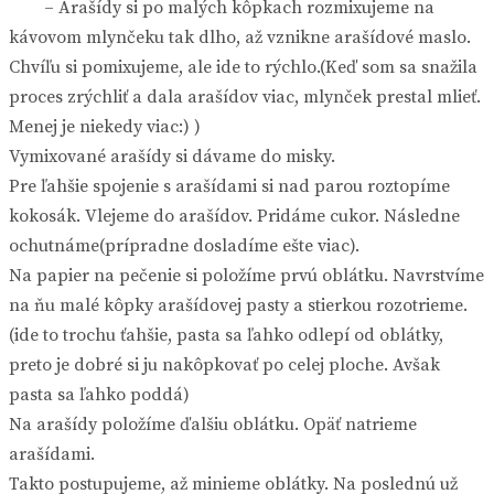
– Arašídy si po malých kôpkach rozmixujeme na
kávovom mlynčeku tak dlho, až vznikne arašídové maslo.
Chvíľu si pomixujeme, ale ide to rýchlo.(Keď som sa snažila
proces zrýchliť a dala arašídov viac, mlynček prestal mlieť.
Menej je niekedy viac:) )
Vymixované arašídy si dávame do misky.
Pre ľahšie spojenie s arašídami si nad parou roztopíme
kokosák. Vlejeme do arašídov. Pridáme cukor. Následne
ochutnáme(prípradne dosladíme ešte viac).
Na papier na pečenie si položíme prvú oblátku. Navrstvíme
na ňu malé kôpky arašídovej pasty a stierkou rozotrieme.
(ide to trochu ťahšie, pasta sa ľahko odlepí od oblátky,
preto je dobré si ju nakôpkovať po celej ploche. Avšak
pasta sa ľahko poddá)
Na arašídy položíme ďalšiu oblátku. Opäť natrieme
arašídami.
Takto postupujeme, až minieme oblátky. Na poslednú už