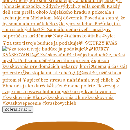
🎯za toto ti tvoje budúce ja poďakuje🩷 🌾KURZY KVÁS
Zobraziť viac...