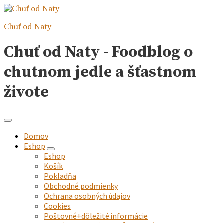
Chuť od Naty
Chuť od Naty - Foodblog o
chutnom jedle a šťastnom
živote
Domov
Eshop
expand
Eshop
child
Košík
menu
Pokladňa
Obchodné podmienky
Ochrana osobných údajov
Cookies
Poštovné+dôležité informácie