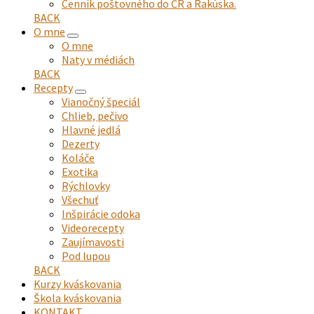
Cenník poštovného do ČR a Rakúska.
BACK
O mne
expand
O mne
child
Naty v médiách
menu
BACK
Recepty
expand
Vianočný špeciál
child
Chlieb, pečivo
menu
Hlavné jedlá
Dezerty
Koláče
Exotika
Rýchlovky
Všechuť
Inšpirácie odoka
Videorecepty
Zaujímavosti
Pod lupou
BACK
Kurzy kváskovania
Škola kváskovania
KONTAKT