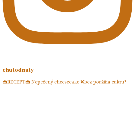
chutodnaty
🍰RECEPT🍰 Nepečený cheesecake ❌bez použitia cukru?