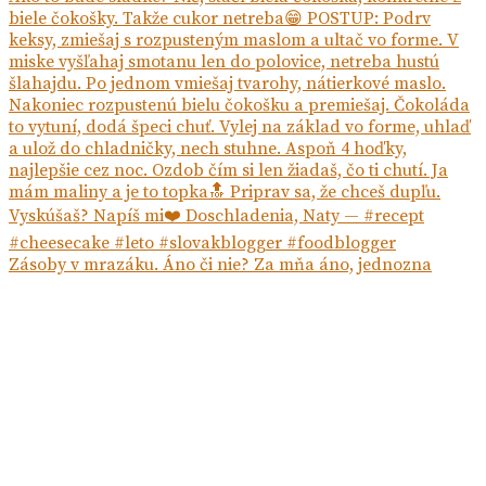
Zásoby v mrazáku. Áno či nie? Za mňa áno, jednozna