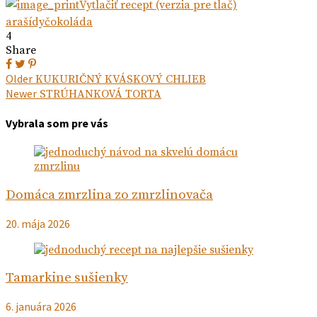
Vytlačiť recept (verzia pre tlač)
arašídy
čokoláda
4
Share
Navigácia
Next
Older
KUKURIČNÝ KVÁSKOVÝ CHLIEB
post:
Previous
Newer
STRÚHANKOVÁ TORTA
v
post:
článku
Vybrala som pre vás
Domáca zmrzlina zo zmrzlinovača
20. mája 2026
Tamarkine sušienky
6. januára 2026