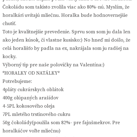
Čokoládu som takisto zvolila viac ako 80%-nú. Myslím, že
horalkári uvítajú mliečnu. Horalka bude hodnovernejšie
chutiť.
Toto je kvalitnejšie prevedenie. Sprvu som som ju dala len
ako jeden kúsok, či vlastne kusisko:) No hneď mi došlo, že
celá horališťo by padla na ex, nakrájala som ju radšej na
kocky.
Výborný tip pre naše polovičky na Valentína:)
*HORALKY OD NATÁLKY*
Potrebujeme:
4pláty cukrárskych oblátok
400g olúpaných arašídov
4-5PL kokosového oleja
7PL mletého trstinového cukru
50g čokolády(použila som 82%- pre fajnšmekrov. Pre
horalkáčov voľte mliečnu)