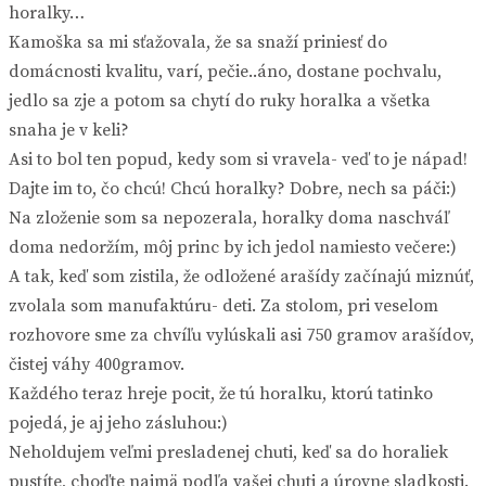
horalky…
Kamoška sa mi sťažovala, že sa snaží priniesť do
domácnosti kvalitu, varí, pečie..áno, dostane pochvalu,
jedlo sa zje a potom sa chytí do ruky horalka a všetka
snaha je v keli?
Asi to bol ten popud, kedy som si vravela- veď to je nápad!
Dajte im to, čo chcú! Chcú horalky? Dobre, nech sa páči:)
Na zloženie som sa nepozerala, horalky doma naschváľ
doma nedoržím, môj princ by ich jedol namiesto večere:)
A tak, keď som zistila, že odložené arašídy začínajú miznúť,
zvolala som manufaktúru- deti. Za stolom, pri veselom
rozhovore sme za chvíľu vylúskali asi 750 gramov arašídov,
čistej váhy 400gramov.
Každého teraz hreje pocit, že tú horalku, ktorú tatinko
pojedá, je aj jeho zásluhou:)
Neholdujem veľmi presladenej chuti, keď sa do horaliek
pustíte, choďte najmä podľa vašej chuti a úrovne sladkosti.