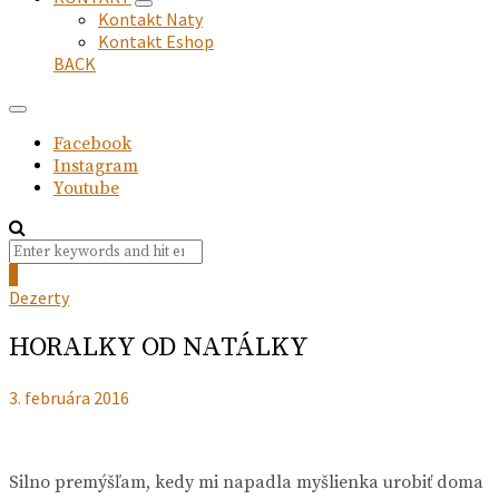
expand
Kontakt Naty
child
Kontakt Eshop
menu
BACK
Facebook
Instagram
Youtube
Search
Search
for:
0
Dezerty
HORALKY OD NATÁLKY
3. februára 2016
Silno premýšľam, kedy mi napadla myšlienka urobiť doma