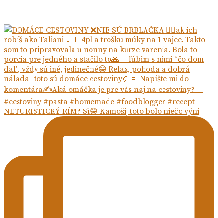
NETURISTICKÝ RÍM? Sì😁 Kamoši, toto bolo niečo výni