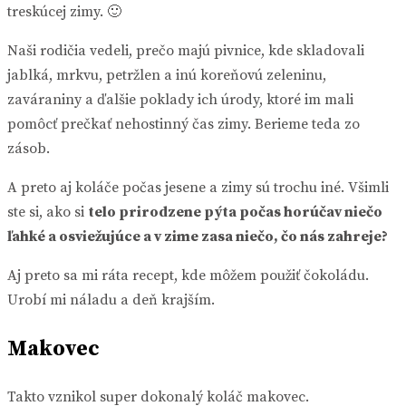
treskúcej zimy. 🙂
Naši rodičia vedeli, prečo majú pivnice, kde skladovali
jablká, mrkvu, petržlen a inú koreňovú zeleninu,
zaváraniny a ďalšie poklady ich úrody, ktoré im mali
pomôcť prečkať nehostinný čas zimy. Berieme teda zo
zásob.
A preto aj koláče počas jesene a zimy sú trochu iné. Všimli
ste si, ako si
telo prirodzene pýta počas horúčav niečo
ľahké a osviežujúce a v zime zasa niečo, čo nás zahreje?
Aj preto sa mi ráta recept, kde môžem použiť čokoládu.
Urobí mi náladu a deň krajším.
Makovec
Takto vznikol super dokonalý koláč makovec.