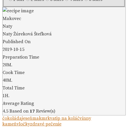
Makovec
Naty
Naty Žúreková Štefková
Published On
2019-10-15
Preparation Time
20M.
Cook Time
40M.
Total Time
1H.
Average Rating
4.5
Based on
17
Review(s)
čokoláda
jeseň
mak
mrkva
tip na koláč
vínny
kameň
vločky
zdravé pečenie