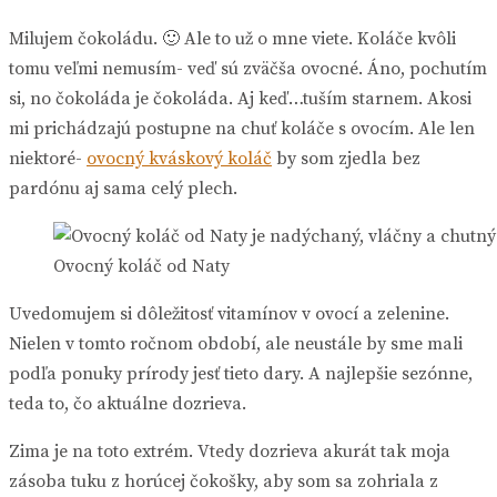
Milujem čokoládu. 🙂 Ale to už o mne viete. Koláče kvôli
tomu veľmi nemusím- veď sú zväčša ovocné. Áno, pochutím
si, no čokoláda je čokoláda. Aj keď…tuším starnem. Akosi
mi prichádzajú postupne na chuť koláče s ovocím. Ale len
niektoré-
ovocný kváskový koláč
by som zjedla bez
pardónu aj sama celý plech.
Ovocný koláč od Naty
Uvedomujem si dôležitosť vitamínov v ovocí a zelenine.
Nielen v tomto ročnom období, ale neustále by sme mali
podľa ponuky prírody jesť tieto dary. A najlepšie sezónne,
teda to, čo aktuálne dozrieva.
Zima je na toto extrém. Vtedy dozrieva akurát tak moja
zásoba tuku z horúcej čokošky, aby som sa zohriala z