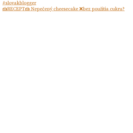
🍰RECEPT🍰 Nepečený cheesecake ❌bez použitia cukru?