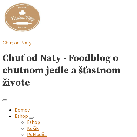
Chuť od Naty
Chuť od Naty - Foodblog o
chutnom jedle a šťastnom
živote
Domov
Eshop
expand
Eshop
child
Košík
menu
Pokladňa