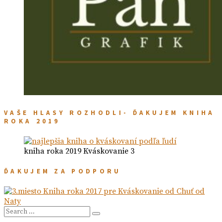
VAŠE HLASY ROZHODLI- ĎAKUJEM KNIHA
ROKA 2019
kniha roka 2019 Kváskovanie 3
ĎAKUJEM ZA PODPORU
Search
Search
for: