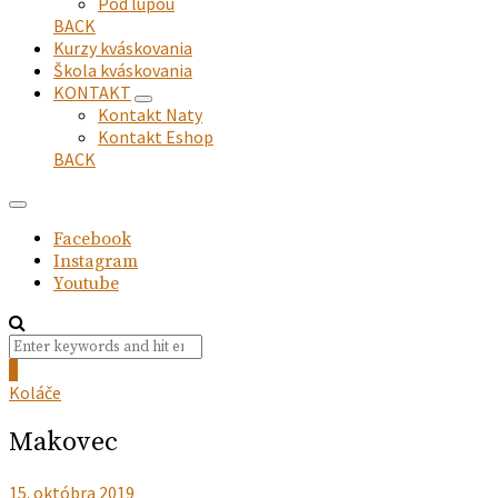
Pod lupou
BACK
Kurzy kváskovania
Škola kváskovania
KONTAKT
expand
Kontakt Naty
child
Kontakt Eshop
menu
BACK
Facebook
Instagram
Youtube
Search
Search
for:
0
Koláče
Makovec
15. októbra 2019