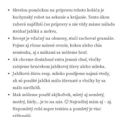
Skvelou pomôckou na prípravu tohoto koláča je
kuchynský robot na sekanie a krájanie. Tento úkon
zaberá najdlhší čas prípravy a nie vždy máme náladu
strúhať jablká a mrkvu.
Recept je vďačný na obmeny, stačí zachovať gramáže.
Pojme aj rôzne sušené ovocie, kokos alebo chia
semienka, aj s múkami sa môžeme hrať.
Ak chceme dosiahnuť extra jemnú chuť, vločky
zalejeme hrnčekom jablkovej šťavy alebo mlieka.
Jablkovú šťavu resp. mlieko použijeme najmä vtedy,
ak sú použité jablká málo šťavnaté a vločky by sa
málo navlhčili.
Mak môžeme použiť akýkoľvek, mletý aj nemletý,
modrý, biely… je to na nás. 🙂 Najradšej mám aj – aj.
Nepomletý robí super textúru a pomletý je viac
výživnejší.