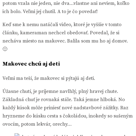
potom vzala nie jeden, nie dva…vlastne ani neviem, koľko
ich bolo. Veľmi jej chutil. A to je čo povedať!
Keď sme k nemu natáčali video, ktoré je vyššie v tomto
článku, kameraman nechcel obedovať. Povedal, že si
necháva miesto na makovec. Balila som mu ho aj domov.
🙂
Makovec chcú aj deti
Veľmi ma teší, že makovec si pýtajú aj deti.
Úžasne chutí, je príjemne navlhlý, plný hravej chute.
Základná chuť je rovnaká stále. Taká jemne hlboká. No
každý kúsok môže priniesť nové nadstavbové zážitky. Raz
hryzneme do kúsku cesta s čokoládou, inokedy so sušeným
ovocím, potom lekvár, orechy…