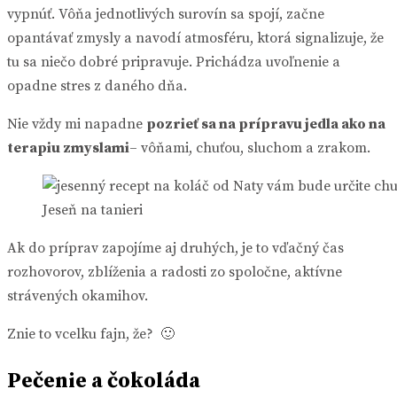
vypnúť. Vôňa jednotlivých surovín sa spojí, začne
opantávať zmysly a navodí atmosféru, ktorá signalizuje, že
tu sa niečo dobré pripravuje. Prichádza uvoľnenie a
opadne stres z daného dňa.
Nie vždy mi napadne
pozrieť sa na prípravu jedla ako na
terapiu zmyslami
– vôňami, chuťou, sluchom a zrakom.
Jeseň na tanieri
Ak do príprav zapojíme aj druhých, je to vďačný čas
rozhovorov, zblíženia a radosti zo spoločne, aktívne
strávených okamihov.
Znie to vcelku fajn, že? 🙂
Pečenie a čokoláda