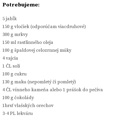
Potrebujeme:
5 jabĺk
150 g vločiek (odporúčam viacdruhové)
300 g mrkvy
150 ml rastlinného oleja
100 g špaldovej celozrnnej múky
4 vajcia
1 ČL soli
100 g cukru
130 g maku (nepomletý či pomletý)
4 ČL vínneho kameňa alebo 1 prášok do pečiva
100 g čokolády
1hrsť vlašských orechov
3-4 PL lekváru