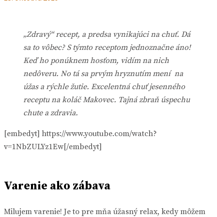
„Zdravý“ recept, a predsa vynikajúci na chuť. Dá
sa to vôbec? S týmto receptom jednoznačne áno!
Keď ho ponúknem hosťom, vidím na nich
nedôveru. No tá sa prvým hryznutím mení na
úžas a rýchle žutie. Excelentná chuť jesenného
receptu na koláč Makovec. Tajná zbraň úspechu
chute a zdravia.
[embedyt] https://www.youtube.com/watch?
v=1NbZULYz1Ew[/embedyt]
Varenie ako zábava
Milujem varenie! Je to pre mňa úžasný relax, kedy môžem