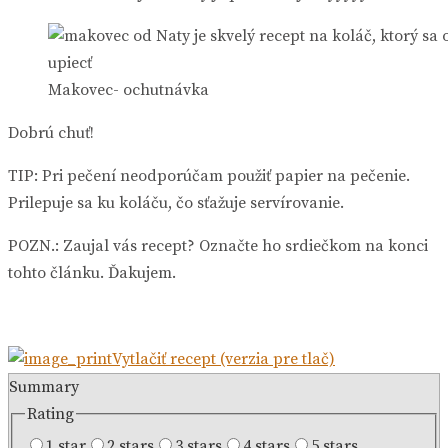
Makovec- ochutnávka
Dobrú chuť!
TIP: Pri pečení neodporúčam použiť papier na pečenie.
Prilepuje sa ku koláču, čo sťažuje servírovanie.
POZN.: Zaujal vás recept? Označte ho srdiečkom na konci
tohto článku. Ďakujem.
Vytlačiť recept (verzia pre tlač)
Summary
Rating
1 star
2 stars
3 stars
4 stars
5 stars