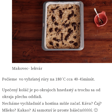
Makovec- lekvár
Pečieme vo vyhriatej rúry na 180´C cca 40-45minút.
Upečený koláč je po okrajoch hnedastý a trochu sa od
okraja plechu oddiali.
Necháme vychladnúť a hostina môže začať. Káva? Čaj?
Mlieko? Kakao? Aj samotný je proste báječnýýýýý. 🙂