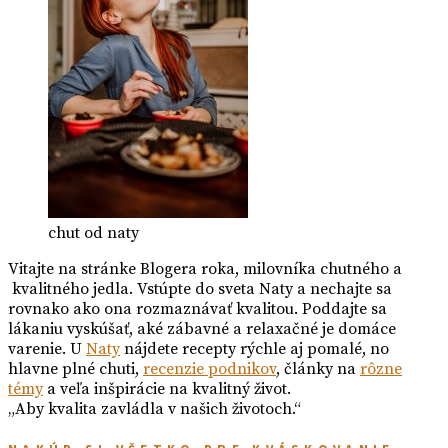
chut od naty
Vitajte na stránke Blogera roka, milovníka chutného a
kvalitného jedla. Vstúpte do sveta Naty a nechajte sa
rovnako ako ona rozmaznávať kvalitou. Poddajte sa
lákaniu vyskúšať, aké zábavné a relaxačné je domáce
varenie. U
Naty
nájdete recepty rýchle aj pomalé, no
hlavne plné chuti,
recenzie podnikov
, články na
rôzne
témy
a veľa inšpirácie na kvalitný život.
„Aby kvalita zavládla v našich životoch.“