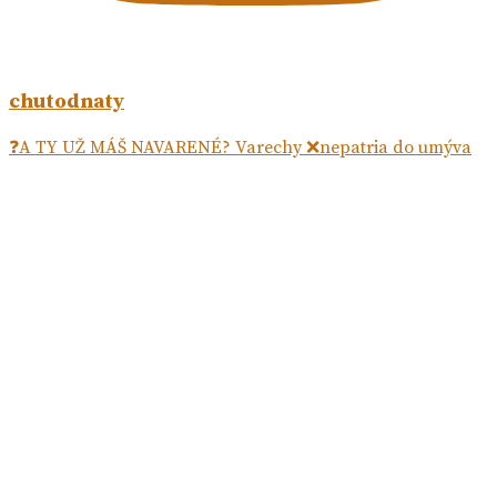
chutodnaty
❓A TY UŽ MÁŠ NAVARENÉ? Varechy ❌nepatria do umýva