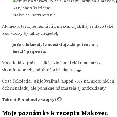
Makovec- servírovanie
Ak niekto tvrdí, že nemá rád mrkvu, či jablká, že dačo také
ako vločky by nikdy nezjedol,
je čas dokázať, že neexistuje zlá potravina,
len zlá príprava.
Mak dodá vápnik, jablká s vločkami vlákninu, mrkva
vitamín A orechy odoženú Alzheimera. 🙂
Čo tá čokoláda? Ak je kvalitná, aspoň 70%-ná, urobí nielen
dobrú náladu, ale ponúkne nášmu telu aj antioxidanty.
Tak čo? Ponúknete sa aj vy? 🙂
Moje poznámky k receptu Makovec