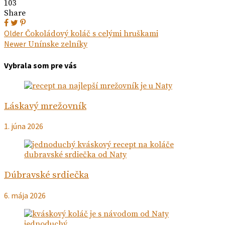
103
Share
Navigácia
Next
Older
Čokoládový koláč s celými hruškami
post:
Previous
Newer
Unínske zelníky
v
post:
článku
Vybrala som pre vás
Láskavý mrežovník
1. júna 2026
Dúbravské srdiečka
6. mája 2026