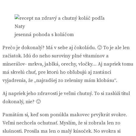
jesenná pohoda s koláčom
Prečo je dokonalý? Má v sebe aj čokoládu. 🙂 To je ale len
začiatok. Idú do neho suroviny plné vitamínov a
minerálov- mrkva, jablká, orechy, vločky… Aj napriek tomu
má skvelú chuť, pre ktorú ho obľubujú aj zastánci
vyjadrenia, že „najradšej zo zeleniny mám klobásu“.
Aj napriek jeho zdravosti je veľmi chutný. To si zaslúži titul
dokonalý, nie? 🙂
Pamätám si, keď som ponúkla makovec prvýkrát svokre.
Veľmi nechcela ochutnať. Myslím, že si zobrala len zo
slušnosti. Prosila ma len o malý kúsoček. No svokra si