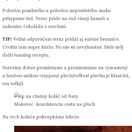
Polovicu pomletého a polovicu nepomletého maku
prisypeme tiež. Teraz príde na rad vínny kameň a
nakoniec čokoláda s orechmi.
TIP:
Veľmi odporúčam teraz pridať aj sušené brusnice.
Urobia tam super kúzlo. No nie sú nevyhnutné. Skôr môj
ďalší tunning receptu.
Suroviny dobre premiešame a premiestnime na vymastený
a hrubou múkou vysypaný plech(veľkosť plechu je klasická,
ten veľký).
Makovec- konzistencia cesta na plech
Na vrch koláča pokvapkáme lekvár.