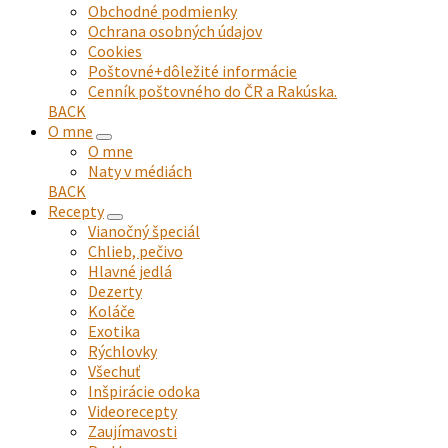
Obchodné podmienky
Ochrana osobných údajov
Cookies
Poštovné+dôležité informácie
Cenník poštovného do ČR a Rakúska.
BACK
O mne
expand
O mne
child
Naty v médiách
menu
BACK
Recepty
expand
Vianočný špeciál
child
Chlieb, pečivo
menu
Hlavné jedlá
Dezerty
Koláče
Exotika
Rýchlovky
Všechuť
Inšpirácie odoka
Videorecepty
Zaujímavosti