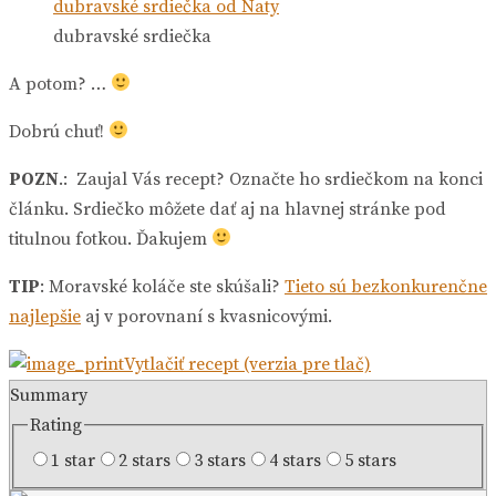
dubravské srdiečka
A potom? …
Dobrú chuť!
POZN
.: Zaujal Vás recept? Označte ho srdiečkom na konci
článku. Srdiečko môžete dať aj na hlavnej stránke pod
titulnou fotkou. Ďakujem
TIP
: Moravské koláče ste skúšali?
Tieto sú bezkonkurenčne
najlepšie
aj v porovnaní s kvasnicovými.
Vytlačiť recept (verzia pre tlač)
Summary
Rating
1 star
2 stars
3 stars
4 stars
5 stars