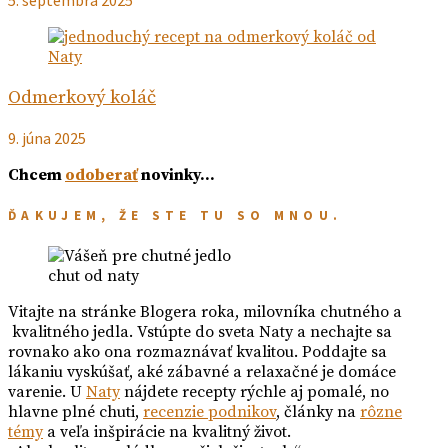
5. septembra 2025
Odmerkový koláč
9. júna 2025
Chcem
odoberať
novinky…
ĎAKUJEM, ŽE STE TU SO MNOU.
chut od naty
Vitajte na stránke Blogera roka, milovníka chutného a
kvalitného jedla. Vstúpte do sveta Naty a nechajte sa
rovnako ako ona rozmaznávať kvalitou. Poddajte sa
lákaniu vyskúšať, aké zábavné a relaxačné je domáce
varenie. U
Naty
nájdete recepty rýchle aj pomalé, no
hlavne plné chuti,
recenzie podnikov
, články na
rôzne
témy
a veľa inšpirácie na kvalitný život.