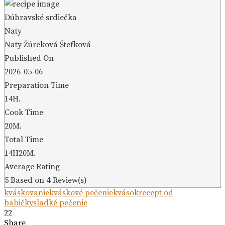
Dúbravské srdiečka
Naty
Naty Žúreková Štefková
Published On
2026-05-06
Preparation Time
14H.
Cook Time
20M.
Total Time
14H20M.
Average Rating
5
Based on
4
Review(s)
kváskovanie
kváskové pečenie
kvások
recept od
babičky
sladké pečenie
22
Share