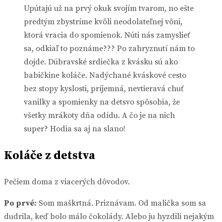
Upútajú už na prvý okuk svojím tvarom, no ešte
predtým zbystríme kvôli neodolateľnej vôni,
ktorá vracia do spomienok. Núti nás zamyslieť
sa, odkiaľ to poznáme??? Po zahryznutí nám to
dojde. Dúbravské srdiečka z kvásku sú ako
babičkine koláče. Nadýchané kváskové cesto
bez stopy kyslosti, príjemná, nevtieravá chuť
vanilky a spomienky na detsvo spôsobia, že
všetky mrákoty dňa odídu. A čo je na nich
super? Hodia sa aj na slano!
Koláče z detstva
Pečiem doma z viacerých dôvodov.
Po prvé:
Som maškrtná. Priznávam. Od malička som sa
dudrila, keď bolo málo čokolády. Alebo ju hyzdili nejakým