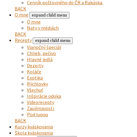
Cenník poštovného do ČR a Rakúska.
BACK
O mne
expand child menu
O mne
Naty v médiách
BACK
Recepty
expand child menu
Vianočný špeciál
Chlieb, pečivo
Hlavné jedlá
Dezerty
Koláče
Exotika
Rýchlovky
Všechuť
Inšpirácie odoka
Videorecepty
Zaujímavosti
Pod lupou
BACK
Kurzy kváskovania
Škola kváskovania