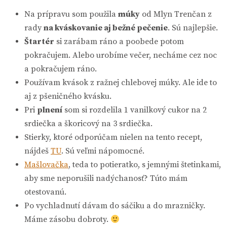
Na prípravu som použila
múky
od Mlyn Trenčan z
rady
na kváskovanie aj bežné pečenie
. Sú najlepšie.
Štartér
si zarábam ráno a poobede potom
pokračujem. Alebo urobíme večer, necháme cez noc
a pokračujem ráno.
Používam kvások z ražnej chlebovej múky. Ale ide to
aj z pšeničného kvásku.
Pri
plnení
som si rozdelila 1 vanilkový cukor na 2
srdiečka a škoricový na 3 srdiečka.
Stierky, ktoré odporúčam nielen na tento recept,
nájdeš
TU
. Sú veľmi nápomocné.
Mašlovačka
, teda to potieratko, s jemnými štetinkami,
aby sme neporušili nadýchanosť? Túto mám
otestovanú.
Po vychladnutí dávam do sáčiku a do mrazničky.
Máme zásobu dobroty.