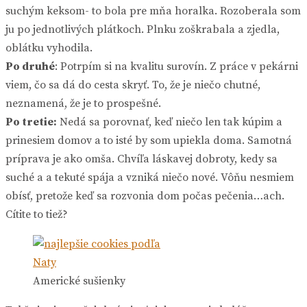
suchým keksom- to bola pre mňa horalka. Rozoberala som
ju po jednotlivých plátkoch. Plnku zoškrabala a zjedla,
oblátku vyhodila.
Po druhé
: Potrpím si na kvalitu surovín. Z práce v pekárni
viem, čo sa dá do cesta skryť. To, že je niečo chutné,
neznamená, že je to prospešné.
Po tretie:
Nedá sa porovnať, keď niečo len tak kúpim a
prinesiem domov a to isté by som upiekla doma. Samotná
príprava je ako omša. Chvíľa láskavej dobroty, kedy sa
suché a a tekuté spája a vzniká niečo nové. Vôňu nesmiem
obísť, pretože keď sa rozvonia dom počas pečenia…ach.
Cítite to tiež?
Americké sušienky