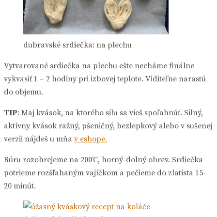
dubravské srdiečka: na plechu
Vytvarované srdiečka na plechu ešte necháme finálne
vykvasiť 1 – 2 hodiny pri izbovej teplote. Viditeľne narastú
do objemu.
TIP
: Maj kvások, na ktorého silu sa vieš spoľahnúť. Silný,
aktívny kvások ražný, pšeničný, bezlepkový alebo v sušenej
verzii nájdeš u mňa
v eshope.
Rúru rozohrejeme na 200’C, horný-dolný ohrev. Srdiečka
potrieme rozšľahaným vajíčkom a pečieme do zlatista 15-
20 minút.