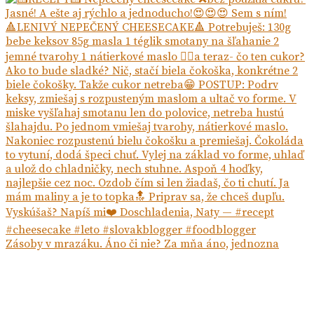
Zásoby v mrazáku. Áno či nie? Za mňa áno, jednozna