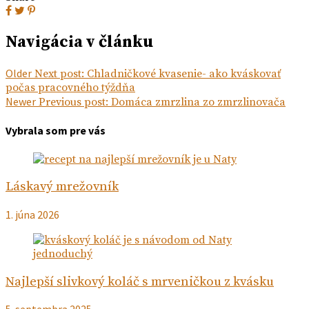
Navigácia v článku
Older
Next post:
Chladničkové kvasenie- ako kváskovať
počas pracovného týždňa
Newer
Previous post:
Domáca zmrzlina zo zmrzlinovača
Vybrala som pre vás
Láskavý mrežovník
1. júna 2026
Najlepší slivkový koláč s mrveničkou z kvásku