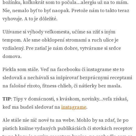
božínku, koľkokrát som to počula…alergiu už na to mám.
Nie, nemalo byť to byť naopak. Pretože nám to takto teraz
vyhovuje. A to je dôležité.
Užívame si výhody veľkomesta, učíme sa zžiť s iným
tempom. Ale sme obklopení stromami a ruch ulice je
vzdialený. Pre zatiaľ je nám dobre, vytvárame si srdce
domova.
Piekla som stále. Veď na facebooku či instagrame ste to
sledovali a nechávali sa inšpirovať bezprácnymi receptami
na falošné rizoto, fitness chlieb, či nátierky bez masla.
TIP
: Tipy v domácnosti, s kváskom, novinky…veľa získaš,
keď ma budeš sledovať na
instagrame
.
Ale stále nie nič nové tu na webe. Mohlo by sa zdať, že po
piatich knižne vydaných publikáciách či stovkách receptov