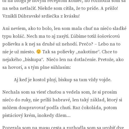
tu na blogu je novým receptom koniec, no rozhodla som sa
na seba netlačiť. Niekde som cítila, že to príde. A prišlo!
Vznikli Dúbravské srdiečka z kvásku!
Ani neviem, ako to bolo, len som mala chuť na niečo sladké
typu koláč. Nech ma to aj zasýti. Ľúbime totiž šošovicovú
polievku a k nej sa druhé už nehodí. Prečo? – Lebo na to
nie je už miesto.
Tak sa polievky „nakotíme“. Chce to
nejakého „biskupa“. Niečo len na dotlačenie. Pretože, ako
sa hovorí, a s tým plne súhlasím:
Aj keď je kostol plný, biskup sa tam vždy vojde.
Nechala som sa viesť chuťou a vedela som, že si prosím
niečo do ruky, nie príliš babravé, len taký základ, ktorý si
môžem doupravovať podľa chuti. Raz čokoláda, potom
pistáciový krém, inokedy džem…
Pozerala som na masu cesta a rozhodla som sa urobiť dve