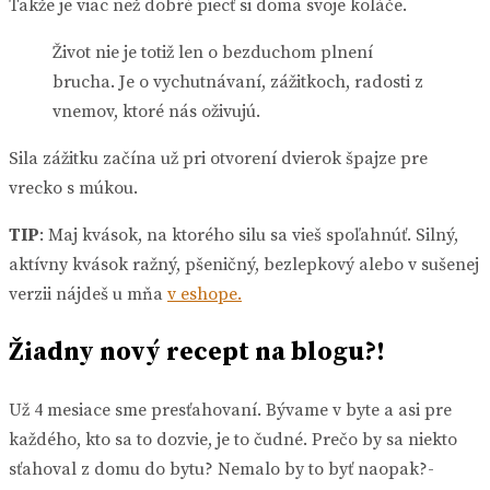
Takže je viac než dobré piecť si doma svoje koláče.
Život nie je totiž len o bezduchom plnení
brucha. Je o vychutnávaní, zážitkoch, radosti z
vnemov, ktoré nás oživujú.
Sila zážitku začína už pri otvorení dvierok špajze pre
vrecko s múkou.
TIP
: Maj kvások, na ktorého silu sa vieš spoľahnúť. Silný,
aktívny kvások ražný, pšeničný, bezlepkový alebo v sušenej
verzii nájdeš u mňa
v eshope.
Žiadny nový recept na blogu?!
Už 4 mesiace sme presťahovaní. Bývame v byte a asi pre
každého, kto sa to dozvie, je to čudné. Prečo by sa niekto
sťahoval z domu do bytu? Nemalo by to byť naopak?-