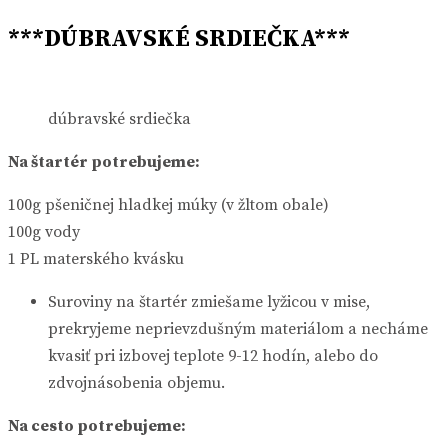
***DÚBRAVSKÉ SRDIEČKA***
dúbravské srdiečka
Na štartér potrebujeme:
100g pšeničnej hladkej múky (v žltom obale)
100g vody
1 PL materského kvásku
Suroviny na štartér zmiešame lyžicou v mise,
prekryjeme neprievzdušným materiálom a necháme
kvasiť pri izbovej teplote 9-12 hodín, alebo do
zdvojnásobenia objemu.
Na cesto potrebujeme: