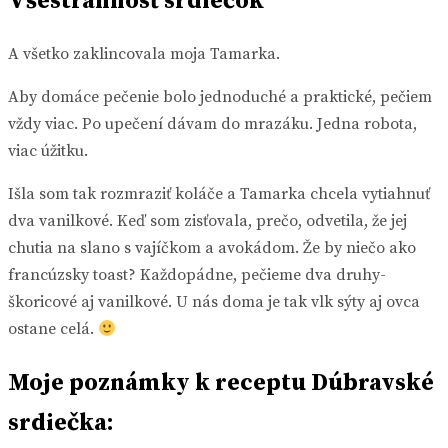
Všestrannosť srdiečok
A všetko zaklincovala moja Tamarka.
Aby domáce pečenie bolo jednoduché a praktické, pečiem
vždy viac. Po upečení dávam do mrazáku. Jedna robota,
viac úžitku.
Išla som tak rozmraziť koláče a Tamarka chcela vytiahnuť
dva vanilkové. Keď som zisťovala, prečo, odvetila, že jej
chutia na slano s vajíčkom a avokádom. Že by niečo ako
francúzsky toast? Každopádne, pečieme dva druhy-
škoricové aj vanilkové. U nás doma je tak vlk sýty aj ovca
ostane celá.
Moje poznámky k receptu Dúbravské
srdiečka: