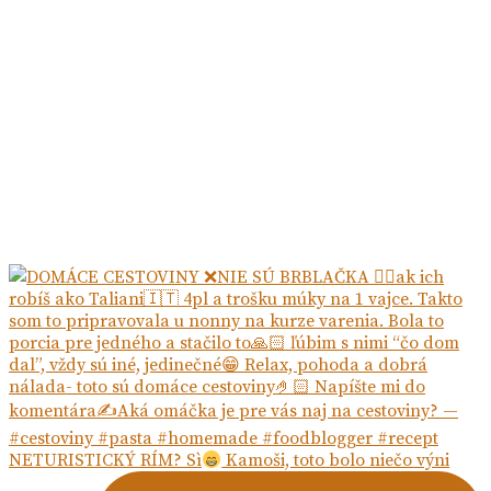
NETURISTICKÝ RÍM? Sì
Kamoši, toto bolo niečo výni