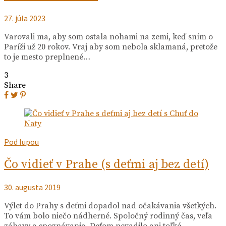
27. júla 2023
Varovali ma, aby som ostala nohami na zemi, keď sním o
Paríži už 20 rokov. Vraj aby som nebola sklamaná, pretože
to je mesto preplnené…
3
Share
Pod lupou
Čo vidieť v Prahe (s deťmi aj bez detí)
30. augusta 2019
Výlet do Prahy s deťmi dopadol nad očakávania všetkých.
To vám bolo niečo nádherné. Spoločný rodinný čas, veľa
zábavy a spoznávania. Deťom nevadilo ani toľké…