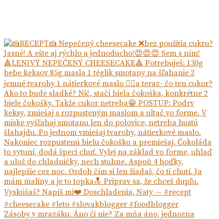
Zásoby v mrazáku. Áno či nie? Za mňa áno, jednozna