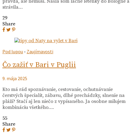
pravda, ale nemusí. Našla som lacné letenky do Bologne a
strávila…
29
Share
Pod lupou
-
Zaujímavosti
Čo zažiť v Bari v Puglii
9. mája 2025
Kto má rád spoznávanie, cestovanie, ochutnávanie
čerstvých špecialít, zábavu, dlhé prechádzky, slnenie na
pláži? Stačí aj len niečo z vypísaného. Ja osobne milujem
kombináciu všetkého….
55
Share