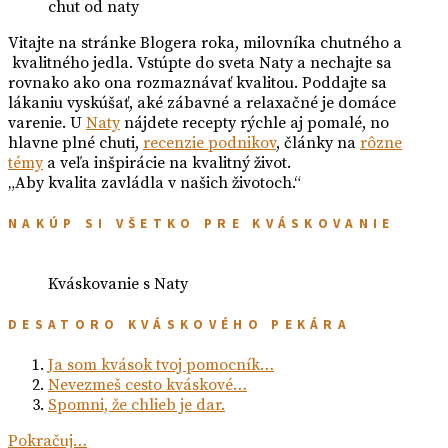
chut od naty
Vitajte na stránke Blogera roka, milovníka chutného a
kvalitného jedla. Vstúpte do sveta Naty a nechajte sa
rovnako ako ona rozmaznávať kvalitou. Poddajte sa
lákaniu vyskúšať, aké zábavné a relaxačné je domáce
varenie. U
Naty
nájdete recepty rýchle aj pomalé, no
hlavne plné chuti,
recenzie podnikov
, články na
rôzne
témy
a veľa inšpirácie na kvalitný život.
„Aby kvalita zavládla v našich životoch.“
NAKÚP SI VŠETKO PRE KVÁSKOVANIE
Kváskovanie s Naty
DESATORO KVÁSKOVÉHO PEKÁRA
Ja som kvások tvoj pomocník…
Nevezmeš cesto kváskové…
Spomni, že chlieb je dar.
Pokračuj…