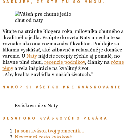
ĎAKUJEM, ŽE STE TU SO MNOU.
chut od naty
Vitajte na stránke Blogera roka, milovníka chutného a
kvalitného jedla. Vstúpte do sveta Naty a nechajte sa
rovnako ako ona rozmaznávať kvalitou. Poddajte sa
lákaniu vyskúšať, aké zábavné a relaxačné je domáce
varenie. U
Naty
nájdete recepty rýchle aj pomalé, no
hlavne plné chuti,
recenzie podnikov
, články na
rôzne
témy
a veľa inšpirácie na kvalitný život.
„Aby kvalita zavládla v našich životoch.“
NAKÚP SI VŠETKO PRE KVÁSKOVANIE
Kváskovanie s Naty
DESATORO KVÁSKOVÉHO PEKÁRA
Ja som kvások tvoj pomocník…
Nevezmeš cesto kváskové…