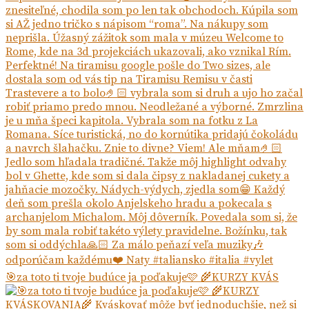
🎯za toto ti tvoje budúce ja poďakuje🩷 🌾KURZY KVÁS