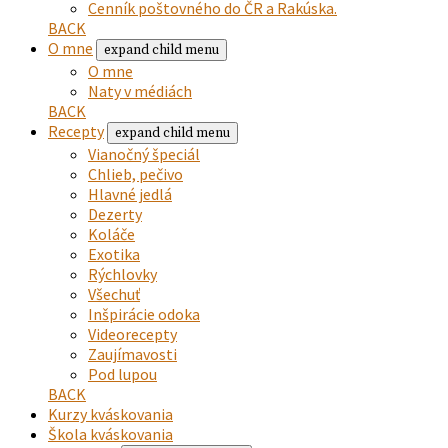
Cenník poštovného do ČR a Rakúska.
BACK
O mne
expand child menu
O mne
Naty v médiách
BACK
Recepty
expand child menu
Vianočný špeciál
Chlieb, pečivo
Hlavné jedlá
Dezerty
Koláče
Exotika
Rýchlovky
Všechuť
Inšpirácie odoka
Videorecepty
Zaujímavosti
Pod lupou
BACK
Kurzy kváskovania
Škola kváskovania