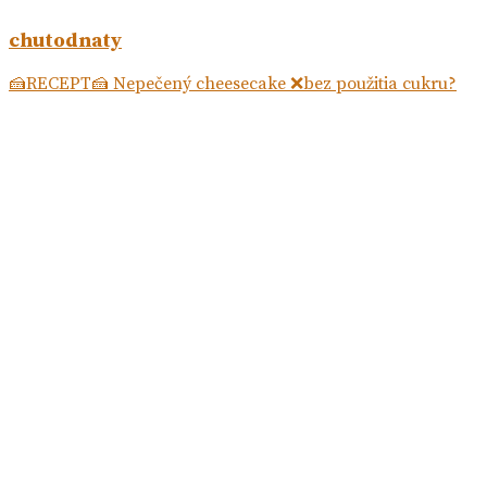
chutodnaty
🍰RECEPT🍰 Nepečený cheesecake ❌bez použitia cukru?