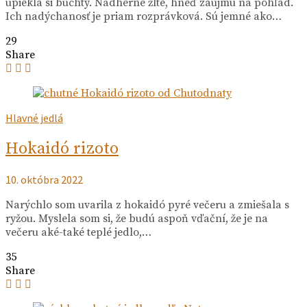
upiekla si buchty. Nádherne žlté, hneď zaujmú na pohľad.
Ich nadýchanosť je priam rozprávková. Sú jemné ako…
29
Share
Hlavné jedlá
Hokaidó rizoto
10. októbra 2022
Narýchlo som uvarila z hokaidó pyré večeru a zmiešala s
ryžou. Myslela som si, že budú aspoň vďační, že je na
večeru aké-také teplé jedlo,…
35
Share