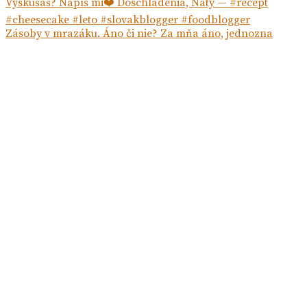
Zásoby v mrazáku. Áno či nie? Za mňa áno, jednozna