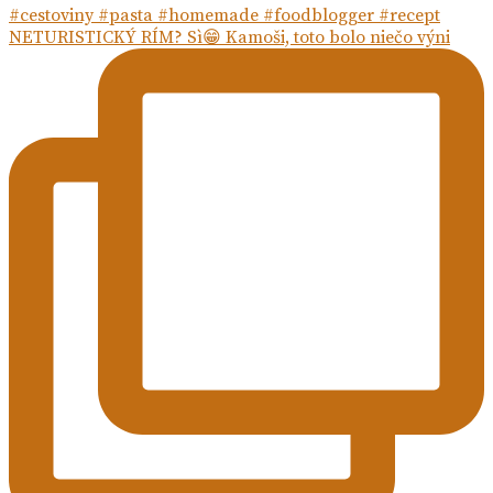
NETURISTICKÝ RÍM? Sì😁 Kamoši, toto bolo niečo výni