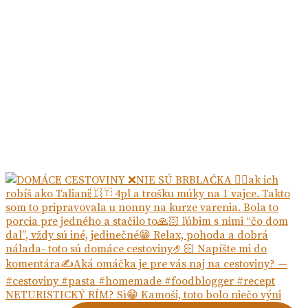
NETURISTICKÝ RÍM? Sì😁 Kamoši, toto bolo niečo výni