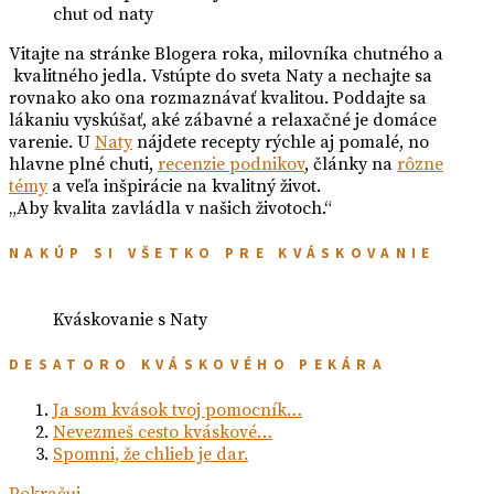
chut od naty
Vitajte na stránke Blogera roka, milovníka chutného a
kvalitného jedla. Vstúpte do sveta Naty a nechajte sa
rovnako ako ona rozmaznávať kvalitou. Poddajte sa
lákaniu vyskúšať, aké zábavné a relaxačné je domáce
varenie. U
Naty
nájdete recepty rýchle aj pomalé, no
hlavne plné chuti,
recenzie podnikov
, články na
rôzne
témy
a veľa inšpirácie na kvalitný život.
„Aby kvalita zavládla v našich životoch.“
NAKÚP SI VŠETKO PRE KVÁSKOVANIE
Kváskovanie s Naty
DESATORO KVÁSKOVÉHO PEKÁRA
Ja som kvások tvoj pomocník…
Nevezmeš cesto kváskové…
Spomni, že chlieb je dar.
Pokračuj…