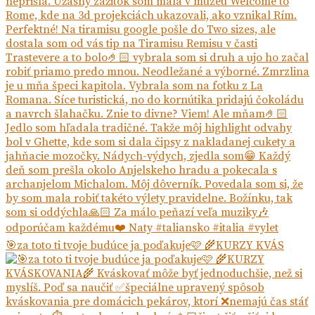
🎯za toto ti tvoje budúce ja poďakuje🩷 🌾KURZY KVÁS