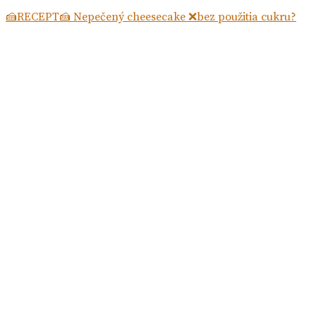
🍰RECEPT🍰 Nepečený cheesecake ❌bez použitia cukru?