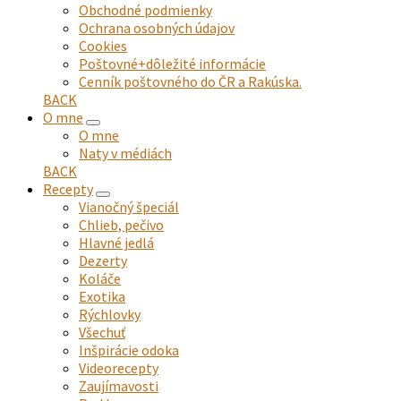
Obchodné podmienky
Ochrana osobných údajov
Cookies
Poštovné+dôležité informácie
Cenník poštovného do ČR a Rakúska.
BACK
O mne
expand
O mne
child
Naty v médiách
menu
BACK
Recepty
expand
Vianočný špeciál
child
Chlieb, pečivo
menu
Hlavné jedlá
Dezerty
Koláče
Exotika
Rýchlovky
Všechuť
Inšpirácie odoka
Videorecepty
Zaujímavosti