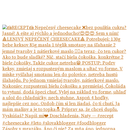
Zásoby v mrazáku. Áno či nie? Za mňa áno, jednozna