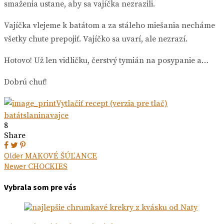
smaženia ustane, aby sa vajíčka nezrazili.
Vajíčka vlejeme k batátom a za stáleho miešania necháme
všetky chute prepojiť. Vajíčko sa uvarí, ale nezrazí.
Hotovo! Už len vidličku, čerstvý tymián na posypanie a…
Dobrú chuť!
Vytlačiť recept (verzia pre tlač)
batát
slanina
vajce
8
Share
Navigácia
Next
Older
MAKOVÉ ŠÚĽANCE
post:
Previous
Newer
CHOCKIES
v
post:
článku
Vybrala som pre vás