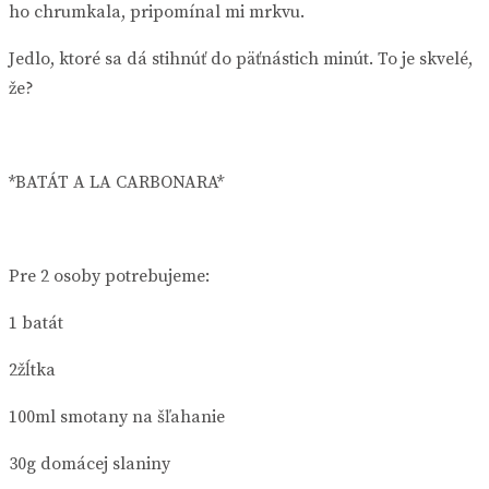
ho chrumkala, pripomínal mi mrkvu.
Jedlo, ktoré sa dá stihnúť do päťnástich minút. To je skvelé,
že?
*BATÁT A LA CARBONARA*
Pre 2 osoby potrebujeme:
1 batát
2žĺtka
100ml smotany na šľahanie
30g domácej slaniny