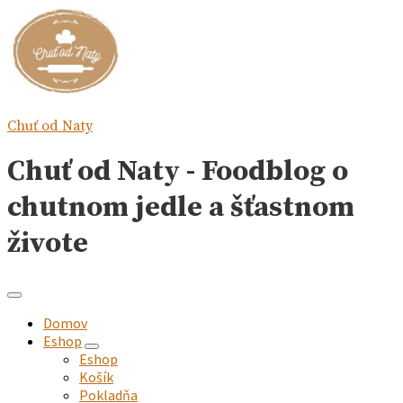
Chuť od Naty
Chuť od Naty - Foodblog o
chutnom jedle a šťastnom
živote
Domov
Eshop
expand
Eshop
child
Košík
menu
Pokladňa