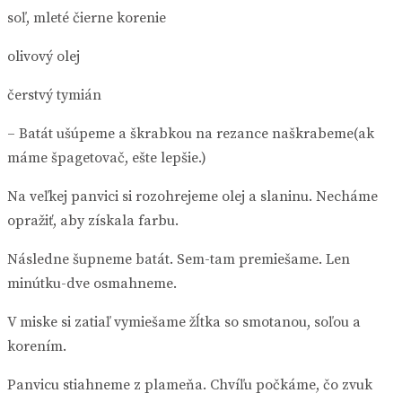
soľ, mleté čierne korenie
olivový olej
čerstvý tymián
– Batát ušúpeme a škrabkou na rezance naškrabeme(ak
máme špagetovač, ešte lepšie.)
Na veľkej panvici si rozohrejeme olej a slaninu. Necháme
opražiť, aby získala farbu.
Následne šupneme batát. Sem-tam premiešame. Len
minútku-dve osmahneme.
V miske si zatiaľ vymiešame žĺtka so smotanou, soľou a
korením.
Panvicu stiahneme z plameňa. Chvíľu počkáme, čo zvuk