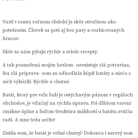
Variť v tomto ročnom období je skôr otročinou ako
potešením. Človek sa potí aj bez pary a rozhicovaných
hrncov.
Skôr sa nám pýtajú rýchle a svieže recepty.
A tak posmelená mojím heslom- neexistuje zlá potravina,
iba zlá príprava- som sa odhodlala kúpiť batáty a niečo z
nich vykúzliť. Rýchle a chutné.
Batát, ktorý pre veľa ľudí je ostýchavým pánom v regáloch
obchodov, je vďačný na rýchlu úpravu. Pri dlhšom varení
zmäkne úplne a ľuďom štruktúra mäkkosti u batátu zväčša
vadí. A mne teda určite!
Zistila som, že batát je veľmi chutný! Dokonca i surový som