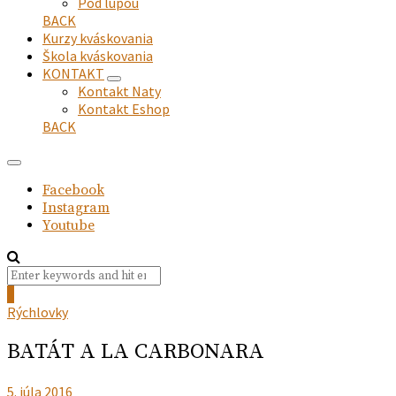
Pod lupou
BACK
Kurzy kváskovania
Škola kváskovania
KONTAKT
expand
Kontakt Naty
child
Kontakt Eshop
menu
BACK
Facebook
Instagram
Youtube
Search
Search
for:
0
Rýchlovky
BATÁT A LA CARBONARA
5. júla 2016