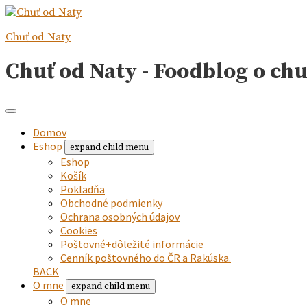
Chuť od Naty
Chuť od Naty - Foodblog o ch
Domov
Eshop
expand child menu
Eshop
Košík
Pokladňa
Obchodné podmienky
Ochrana osobných údajov
Cookies
Poštovné+dôležité informácie
Cenník poštovného do ČR a Rakúska.
BACK
O mne
expand child menu
O mne