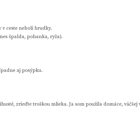
 ceste neboli hrudky.
es špalda, pohanka, ryža).
ípadne aj posýpku.
husté, zrieďte troškou mlieka. Ja som použila domáce, väčšej v