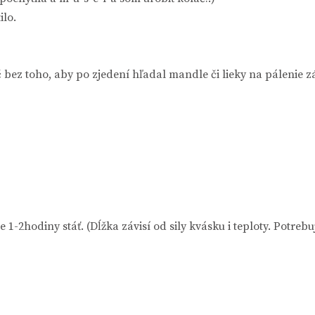
ilo.
ez toho, aby po zjedení hľadal mandle či lieky na pálenie z
odiny stáť. (Dĺžka závisí od sily kvásku i teploty. Potrebuje