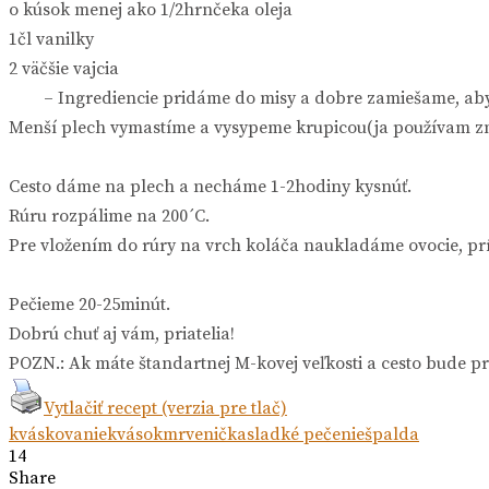
o kúsok menej ako 1/2hrnčeka oleja
1čl vanilky
2 väčšie vajcia
– Ingrediencie pridáme do misy a dobre zamiešame, aby v
Menší plech vymastíme a vysypeme krupicou(ja používam zm
Cesto dáme na plech a necháme 1-2hodiny kysnúť.
Rúru rozpálime na 200´C.
Pre vložením do rúry na vrch koláča naukladáme ovocie, pr
Pečieme 20-25minút.
Dobrú chuť aj vám, priatelia!
POZN.: Ak máte štandartnej M-kovej veľkosti a cesto bude pri
Vytlačiť recept (verzia pre tlač)
kváskovanie
kvások
mrvenička
sladké pečenie
špalda
14
Share