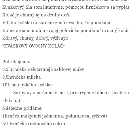
Kváskový:) Šla som intuitívne, pomocou hrnčekov a sa vyplat
Koláč je chutný aj na druhý deň.
Vďaka kvásku dostanem z múk všetko, čo ponúkajú.
Konečne som mohla svojej polovičke ponúknuť ovocný koláč b
Zdravý, chutný, dobrý, výživný:)
*KVÁSKOVÝ OVOCNÝ KOLÁČ*
Potrebujeme:
0,5 hrnčeka celozrnnej špaldovej múky
0,5hrnčeka mlieka
1PL materského kvásku
-Suroviny zmiešame v mise, prekryjeme fóliou a necháme 1-2h
aktivitu.)
Následne pridáme:
1hrnček múky(mix jačmenná, pohanková, ryžová)
3/4 hrnčeka trstinového cukru