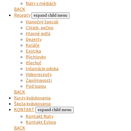
Naty v médiách
BACK
Recepty
expand child menu
Vianočný špeciál
Chlieb, pečivo
Hlavné jedlá
Dezerty
Koláče
Exotika
Rýchlovky
Všechuť
Inšpirácie odoka
Videorecepty
Zaujímavosti
Pod lupou
BACK
Kurzy kváskovania
Škola kváskovania
KONTAKT
expand child menu
Kontakt Naty
Kontakt Eshop
BACK