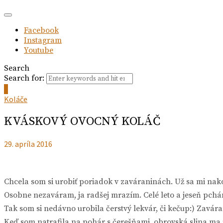
Facebook
Instagram
Youtube
Search
Search for:
0
Koláče
KVÁSKOVÝ OVOCNÝ KOLÁČ
29. apríla 2016
Chcela som si urobiť poriadok v zaváraninách. Už sa mi nako
Osobne nezaváram, ja radšej mrazím. Celé leto a jeseň pch
Tak som si nedávno urobila čerstvý lekvár, či kečup:) Zavár
Keď som natrafila na pohár s čerešňami, obrovská slina ma p