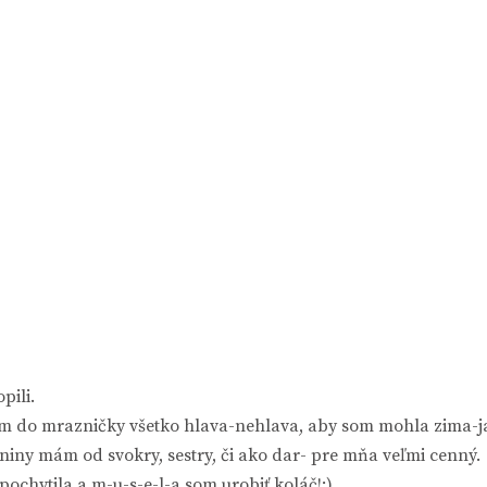
pili.
ám do mrazničky všetko hlava-nehlava, aby som mohla zima-ja
aniny mám od svokry, sestry, či ako dar- pre mňa veľmi cenný.
ochytila a m-u-s-e-l-a som urobiť koláč!:)