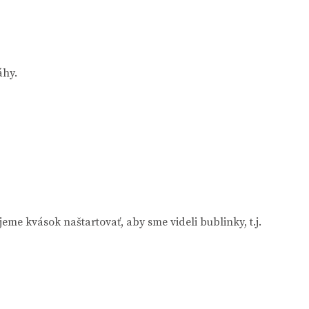
áhy.
me kvások naštartovať, aby sme videli bublinky, t.j.