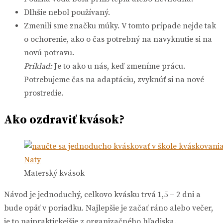
Dlhšie nebol používaný.
Zmenili sme značku múky. V tomto prípade nejde tak
o ochorenie, ako o čas potrebný na navyknutie si na
novú potravu.
Príklad:
Je to ako u nás, keď zmeníme prácu.
Potrebujeme čas na adaptáciu, zvyknúť si na nové
prostredie.
Ako ozdraviť kvások?
Materský kvások
Návod je jednoduchý, celkovo kvásku trvá 1,5 – 2 dni a
bude opäť v poriadku. Najlepšie je začať ráno alebo večer,
je to najpraktickejšie z organizačného hľadiska.