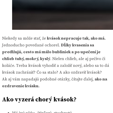
Niekedy sa môže stať, že
kvások nepracuje tak, ako má.
Jednoducho povedané ochorel.
Dĺžky kvasenia sa
predlžujú, cesto má málo bubliniek a po upečení je
chlieb tuhý, mokrý, kyslý
. Nielen chlieb, ale aj pečivo či
koláče. Treba kvások vyhodiť a založiť nový, alebo sa to dá
kvások zachrániť? Čo sa stalo? A ako ozdraviť kvások?
Ak aj vám napadajú podobné otázky, čítajte ďalej,
ako na
ozdravenie kvásku.
Ako vyzerá chorý kvások?
Má inú vôňu- štipľavú, stuchnutú.