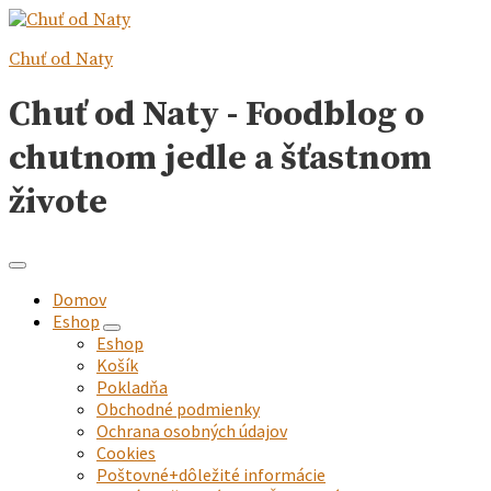
Chuť od Naty
Chuť od Naty - Foodblog o
chutnom jedle a šťastnom
živote
Domov
Eshop
expand
Eshop
child
Košík
menu
Pokladňa
Obchodné podmienky
Ochrana osobných údajov
Cookies
Poštovné+dôležité informácie