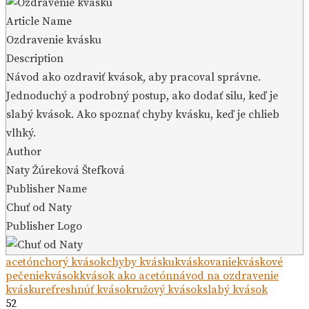
Article Name
Ozdravenie kvásku
Description
Návod ako ozdraviť kvások, aby pracoval správne.
Jednoduchý a podrobný postup, ako dodať silu, keď je
slabý kvások. Ako spoznať chyby kvásku, keď je chlieb
vlhký.
Author
Naty Žúreková Štefková
Publisher Name
Chuť od Naty
Publisher Logo
acetón
chorý kvások
chyby kvásku
kváskovanie
kváskové
pečenie
kvások
kvások ako acetón
návod na ozdravenie
kvásku
refreshnúť kvások
ružový kvások
slabý kvások
52