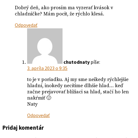
Dobrý deň, ako prosím ma vyzerať kvások v
chladničke? Mám pocit, že rýchlo klesá.
Odpovedať
chutodnaty
píše:
3. apríla 2023 o 9:35
to je v poriadku. Aj my sme neikedy rýchlejšie
hladní, inokedy necítime dlhšie hlad… keď
začne prejavovať blížiaci sa hlad, stačí ho len
nakŕmiť 🙂
Naty
Odpovedať
Pridaj komentár