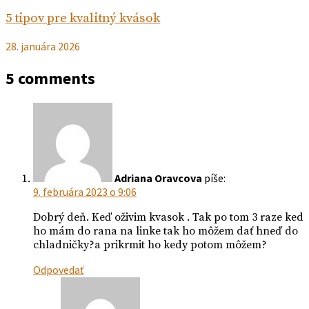
5 tipov pre kvalitný kvások
28. januára 2026
5 comments
Adriana Oravcova
píše:
9. februára 2023 o 9:06
Dobrý deň. Keď oživim kvasok . Tak po tom 3 raze ked
ho mám do rana na linke tak ho môžem dať hneď do
chladničky?a prikrmit ho kedy potom môžem?
Odpovedať