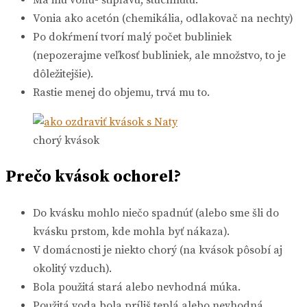
Vonia ako acetón (chemikália, odlakovač na nechty)
Po dokŕmení tvorí malý počet bubliniek
(nepozerajme veľkosť bubliniek, ale množstvo, to je
dôležitejšie).
Rastie menej do objemu, trvá mu to.
chorý kvások
Prečo kvások ochorel?
Do kvásku mohlo niečo spadnúť (alebo sme šli do
kvásku prstom, kde mohla byť nákaza).
V domácnosti je niekto chorý (na kvások pôsobí aj
okolitý vzduch).
Bola použitá stará alebo nevhodná múka.
Použitá voda bola príliš teplá alebo nevhodná.