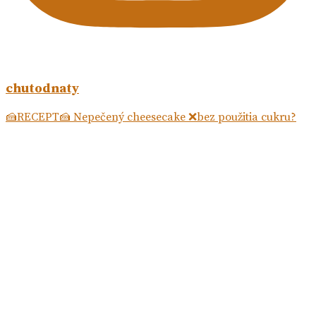
chutodnaty
🍰RECEPT🍰 Nepečený cheesecake ❌bez použitia cukru?