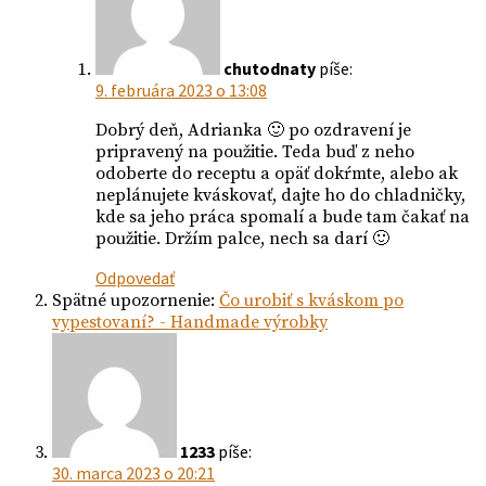
chutodnaty
píše:
9. februára 2023 o 13:08
Dobrý deň, Adrianka 🙂 po ozdravení je
pripravený na použitie. Teda buď z neho
odoberte do receptu a opäť dokŕmte, alebo ak
neplánujete kváskovať, dajte ho do chladničky,
kde sa jeho práca spomalí a bude tam čakať na
použitie. Držím palce, nech sa darí 🙂
Odpovedať
Spätné upozornenie:
Čo urobiť s kváskom po
vypestovaní? - Handmade výrobky
1233
píše:
30. marca 2023 o 20:21