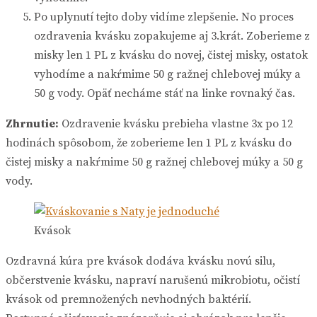
Po uplynutí tejto doby vidíme zlepšenie. No proces
ozdravenia kvásku zopakujeme aj 3.krát. Zoberieme z
misky len 1 PL z kvásku do novej, čistej misky, ostatok
vyhodíme a nakŕmime 50 g ražnej chlebovej múky a
50 g vody. Opäť necháme stáť na linke rovnaký čas.
Zhrnutie:
Ozdravenie kvásku prebieha vlastne 3x po 12
hodinách spôsobom, že zoberieme len 1 PL z kvásku do
čistej misky a nakŕmime 50 g ražnej chlebovej múky a 50 g
vody.
Kvások
Ozdravná kúra pre kvások dodáva kvásku novú silu,
občerstvenie kvásku, napraví narušenú mikrobiotu, očistí
kvások od premnožených nevhodných baktérií.