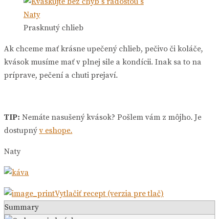
Prasknutý chlieb
Ak chceme mať krásne upečený chlieb, pečivo či koláče,
kvások musíme mať v plnej sile a kondícii. Inak sa to na
príprave, pečení a chuti prejaví.
TIP:
Nemáte nasušený kvások? Pošlem vám z môjho. Je
dostupný
v eshope.
Naty
Vytlačiť recept (verzia pre tlač)
Summary