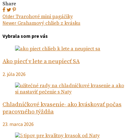
Share
Navigácia
Next
Older
Tvarohové mini pagáčiky
post:
Previous
Newer
Grahamový chlieb z kvásku
v
post:
článku
Vybrala som pre vás
Ako piecť v lete a neupiecť SA
2. júla 2026
Chladničkové kvasenie- ako kváskovať počas
pracovného týždňa
23. marca 2026