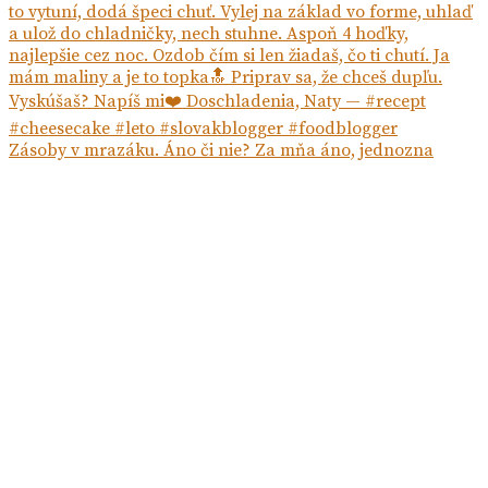
Zásoby v mrazáku. Áno či nie? Za mňa áno, jednozna