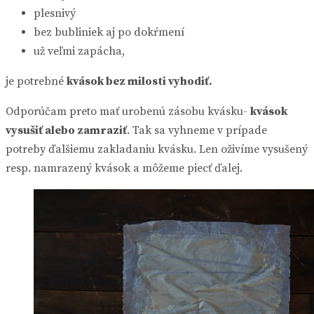
plesnivý
bez bubliniek aj po dokŕmení
už veľmi zapácha,
je potrebné
kvások bez milosti vyhodiť.
Odporúčam preto mať urobenú zásobu kvásku-
kvások
vysušiť alebo zamraziť
. Tak sa vyhneme v prípade
potreby ďalšiemu zakladaniu kvásku. Len oživíme vysušený
resp. namrazený kvások a môžeme piecť ďalej.