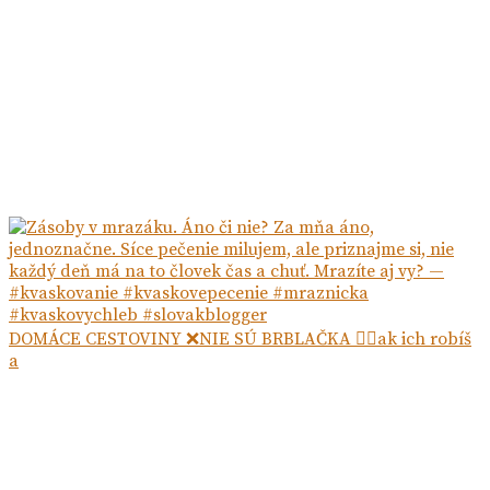
DOMÁCE CESTOVINY ❌NIE SÚ BRBLAČKA ☝🏻ak ich robíš
a