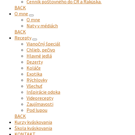
Cenník poštovného do ČR a Rakúska.
BACK
O mne
expand
O mne
child
Naty v médiách
menu
BACK
Recepty
expand
Vianočný špeciál
child
Chlieb, pečivo
menu
Hlavné jedlá
Dezerty
Koláče
Exotika
Rýchlovky
Všechuť
Inšpirácie odoka
Videorecepty
Zaujímavosti
Pod lupou
BACK
Kurzy kváskovania
Škola kváskovania
KONTAKT