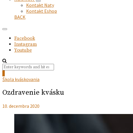
expand
Kontakt Naty
child
Kontakt Eshop
menu
BACK
Facebook
Instagram
Youtube
Search
Search
for:
0
Škola kváskovania
Ozdravenie kvásku
10. decembra 2020