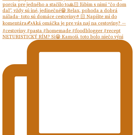
NETURISTICKÝ RÍM? Sì😁 Kamoši, toto bolo niečo výni