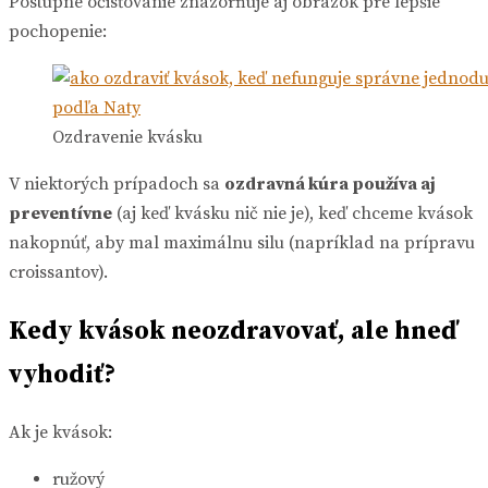
Postupné očisťovanie znázorňuje aj obrázok pre lepšie
pochopenie:
Ozdravenie kvásku
V niektorých prípadoch sa
ozdravná kúra používa aj
preventívne
(aj keď kvásku nič nie je), keď chceme kvások
nakopnúť, aby mal maximálnu silu (napríklad na prípravu
croissantov).
Kedy kvások neozdravovať, ale hneď
vyhodiť?
Ak je kvások:
ružový