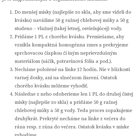
Do menšej misky (najlepšie zo skla, aby sme videli do
kvásku) navážime 50 g ražnej chlebovej múky a 50 g
studeno – vlažnej (takej letnej, osviežujúcej) vody.
Pridáme 1 PL z chorého kvásku. Premiešame, aby
vznikla kompaktná homogénna zmes a prekryjeme
sprchovacou čiapkou či iným neprievzdušným
materiálom (sáčik, potravinová fólia a pod.).
Necháme položené na linke 12 hodín. Nie v blízkosti
varnej dosky, ani na slnečnom žiarení. Ostatok
chorého kvásku môžeme vyhodiť.
Následne z neho odoberieme len 1 PL do druhej čistej
misky (najlepšie zo skla) a pridáme 50 g ražnej
chlebovej múky a 50 g vody. Teda proces zopakujeme
druhýkrát. Prekryté necháme na linke z večera do
rána resp. z rána do večera. Ostatok kvásku v miske
vyhodíme.