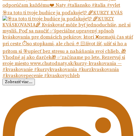
🎯za toto ti tvoje budúce ja poďakuje🩷 🌾KURZY KVÁS
Zobraziť viac...