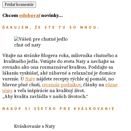
Chcem
odoberať
novinky…
ĎAKUJEM, ŽE STE TU SO MNOU.
chut od naty
Vitajte na stránke Blogera roka, milovníka chutného a
kvalitného jedla. Vstúpte do sveta Naty a nechajte sa
rovnako ako ona rozmaznávať kvalitou. Poddajte sa
lákaniu vyskúšať, aké zábavné a relaxačné je domáce
varenie. U
Naty
nájdete recepty rýchle aj pomalé, no
hlavne plné chuti,
recenzie podnikov
, články na
rôzne
témy
a veľa inšpirácie na kvalitný život.
„Aby kvalita zavládla v našich životoch.“
NAKÚP SI VŠETKO PRE KVÁSKOVANIE
Kváskovanie s Naty