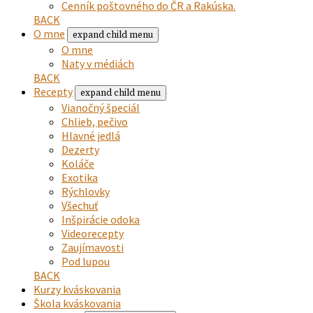
Cenník poštovného do ČR a Rakúska.
BACK
O mne
expand child menu
O mne
Naty v médiách
BACK
Recepty
expand child menu
Vianočný špeciál
Chlieb, pečivo
Hlavné jedlá
Dezerty
Koláče
Exotika
Rýchlovky
Všechuť
Inšpirácie odoka
Videorecepty
Zaujímavosti
Pod lupou
BACK
Kurzy kváskovania
Škola kváskovania