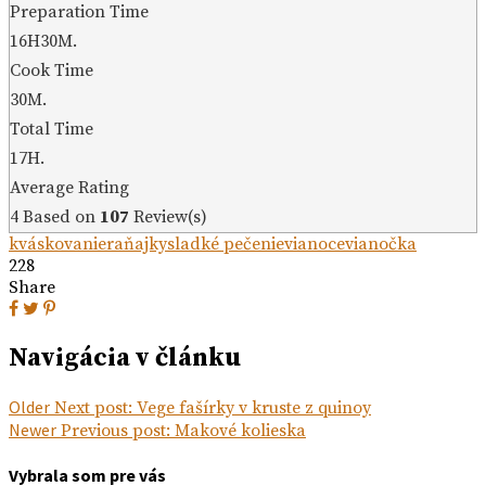
Preparation Time
16H30M.
Cook Time
30M.
Total Time
17H.
Average Rating
4
Based on
107
Review(s)
kváskovanie
raňajky
sladké pečenie
vianoce
vianočka
228
Share
Navigácia v článku
Older
Next post:
Vege fašírky v kruste z quinoy
Newer
Previous post:
Makové kolieska
Vybrala som pre vás