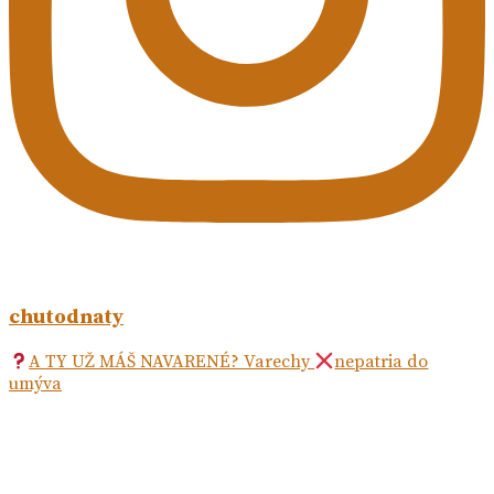
chutodnaty
A TY UŽ MÁŠ NAVARENÉ? Varechy
nepatria do
umýva