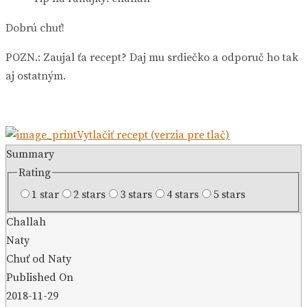
Dobrú chuť!
POZN.: Zaujal ťa recept? Daj mu srdiečko a odporuč ho tak
aj ostatným.
Vytlačiť recept (verzia pre tlač)
Summary
Rating
1 star
2 stars
3 stars
4 stars
5 stars
Challah
Naty
Chuť od Naty
Published On
2018-11-29