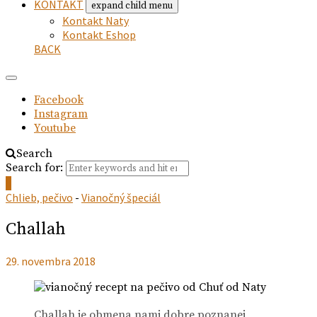
KONTAKT
expand child menu
Kontakt Naty
Kontakt Eshop
BACK
Facebook
Instagram
Youtube
Search
Search for:
0
Chlieb, pečivo
-
Vianočný špeciál
Challah
29. novembra 2018
Challah je obmena nami dobre poznanej