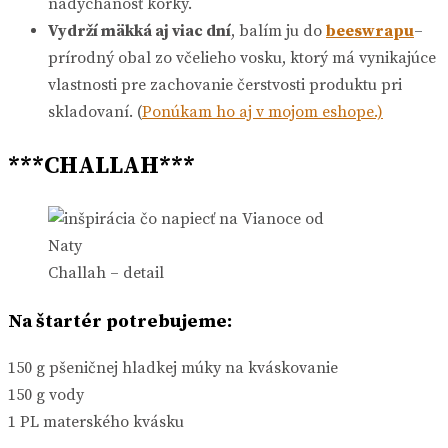
nadýchanosť kôrky.
Vydrží mäkká aj viac dní
, balím ju do
beeswrapu
–
prírodný obal zo včelieho vosku, ktorý má vynikajúce
vlastnosti pre zachovanie čerstvosti produktu pri
skladovaní. (
Ponúkam ho aj v mojom eshope.)
***CHALLAH***
Challah – detail
Na štartér potrebujeme:
150 g pšeničnej hladkej múky na kváskovanie
150 g vody
1 PL materského kvásku