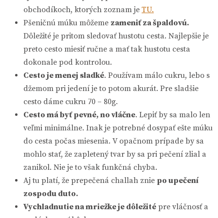
obchodíkoch, ktorých zoznam je
TU.
Pšeničnú múku môžeme
zameniť za špaldovú.
Dôležité je pritom sledovať hustotu cesta. Najlepšie je
preto cesto miesiť ručne a mať tak hustotu cesta
dokonale pod kontrolou.
Cesto je menej sladké
. Používam málo cukru, lebo s
džemom pri jedení je to potom akurát. Pre sladšie
cesto dáme cukru 70 – 80g.
Cesto má byť pevné, no vláčne
. Lepiť by sa malo len
veľmi minimálne. Inak je potrebné dosypať ešte múku
do cesta počas miesenia. V opačnom prípade by sa
mohlo stať, že zapletený tvar by sa pri pečení zlial a
zanikol. Nie je to však funkčná chyba.
Aj tu platí, že prepečená challah znie
po upečení
zospodu duto.
Vychladnutie na mriežke je dôležité
pre vláčnosť a