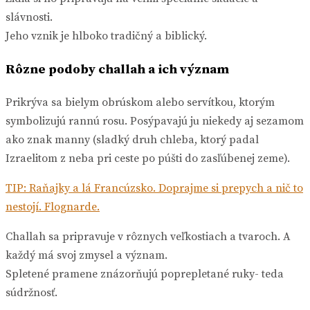
slávnosti.
Jeho vznik je hlboko tradičný a biblický.
Rôzne podoby challah a ich význam
Prikrýva sa bielym obrúskom alebo servítkou, ktorým
symbolizujú rannú rosu. Posýpavajú ju niekedy aj sezamom
ako znak manny (sladký druh chleba, ktorý padal
Izraelitom z neba pri ceste po púšti do zasľúbenej zeme).
TIP: Raňajky a lá Francúzsko. Doprajme si prepych a nič to
nestojí. Flognarde.
Challah sa pripravuje v rôznych veľkostiach a tvaroch. A
každý má svoj zmysel a význam.
Spletené pramene znázorňujú poprepletané ruky- teda
súdržnosť.