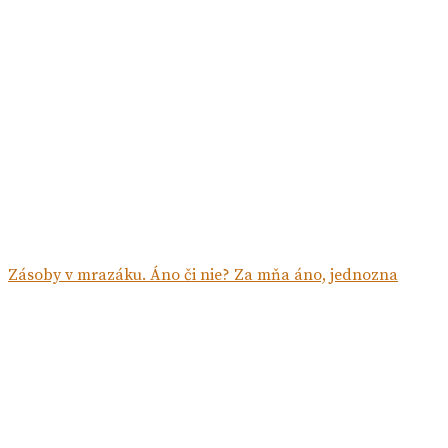
Zásoby v mrazáku. Áno či nie? Za mňa áno, jednozna