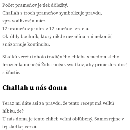
Počet prameňov je tiež dôležitý.
Challah z troch prameňov symbolizuje pravdu,
spravodlivosť a mier.
12 prameňov je obraz 12 kmeňov Izraela.
Okrúhly bochník, ktorý nikde nezačína ani nekončí,
znázorňuje kontinuitu.
Sladkú verziu tohoto tradičného chleba s medom alebo
hrozienkami pečú Židia počas sviatkov, aby priniesli radosť
a šťastie.
Challah u nás doma
Teraz mi dáte asi za pravdu, že tento recept má veľkú
hĺbku, že?
U nás doma je tento chlieb veľmi obľúbený. Samozrejme v
tej sladkej verzii.