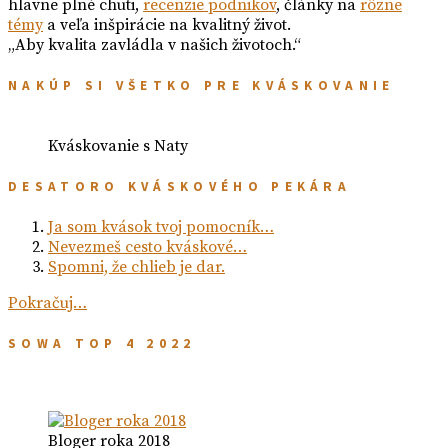
hlavne plné chuti,
recenzie podnikov
, články na
rôzne
témy
a veľa inšpirácie na kvalitný život.
„Aby kvalita zavládla v našich životoch.“
NAKÚP SI VŠETKO PRE KVÁSKOVANIE
Kváskovanie s Naty
DESATORO KVÁSKOVÉHO PEKÁRA
Ja som kvások tvoj pomocník…
Nevezmeš cesto kváskové…
Spomni, že chlieb je dar.
Pokračuj…
SOWA TOP 4 2022
Bloger roka 2018