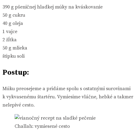
390 g pšeničnej hladkej múky na kváskovanie
50 g cukru
40 g oleja
1 vajce
2 žĺtka
50 g mlieka
štipku soli
Postup:
Múku preosejeme a pridáme spolu s ostatnými surovinami
k vykvasenému štartéru. Vymiesime vláčne, hebké a takmer
nelepivé cesto.
Challah: vymiesené cesto