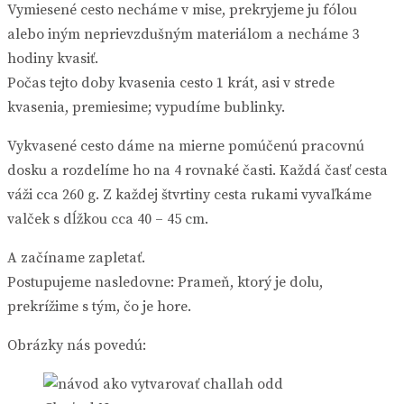
Vymiesené cesto necháme v mise, prekryjeme ju fólou
alebo iným neprievzdušným materiálom a necháme 3
hodiny kvasiť.
Počas tejto doby kvasenia cesto 1 krát, asi v strede
kvasenia, premiesime; vypudíme bublinky.
Vykvasené cesto dáme na mierne pomúčenú pracovnú
dosku a rozdelíme ho na 4 rovnaké časti. Každá časť cesta
váži cca 260 g. Z každej štvrtiny cesta rukami vyvaľkáme
valček s dĺžkou cca 40 – 45 cm.
A začíname zapletať.
Postupujeme nasledovne: Prameň, ktorý je dolu,
prekrížime s tým, čo je hore.
Obrázky nás povedú: