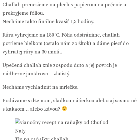
Challah prenesieme na plech s papierom na pečenie a
prekryjeme fóliou.
Necháme takto finálne kvasiť 1,5 hodiny.
Rúru vyhrejeme na 180´C. Fóliu odstránime, challah
potrieme bielkom (ostalo nám zo žĺtok) a dáme piecť do
vyhriatej rúry na 30 minút.
Upečená challah znie zospodu duto a jej povrch je
nádherne jantárovo – zlatistý.
Necháme vychladnúť na mriežke.
Podávame s džemom, sladkou nátierkou alebo aj sasmotné
s kakaom… alebo kávou?
Tip na raňajky: challah