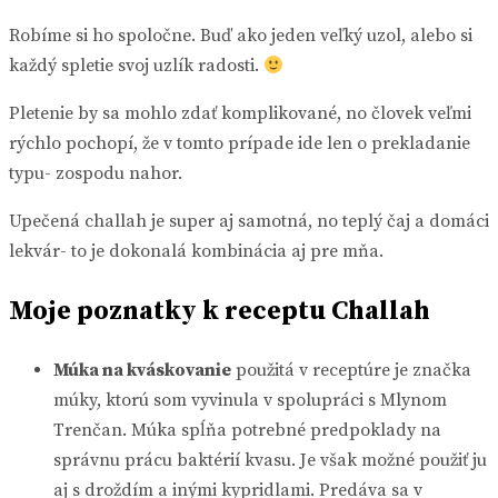
Robíme si ho spoločne. Buď ako jeden veľký uzol, alebo si
každý spletie svoj uzlík radosti.
Pletenie by sa mohlo zdať komplikované, no človek veľmi
rýchlo pochopí, že v tomto prípade ide len o prekladanie
typu- zospodu nahor.
Upečená challah je super aj samotná, no teplý čaj a domáci
lekvár- to je dokonalá kombinácia aj pre mňa.
Moje poznatky k receptu Challah
Múka na kváskovanie
použitá v receptúre je značka
múky, ktorú som vyvinula v spolupráci s Mlynom
Trenčan. Múka spĺňa potrebné predpoklady na
správnu prácu baktérií kvasu. Je však možné použiť ju
aj s droždím a inými kypridlami. Predáva sa v