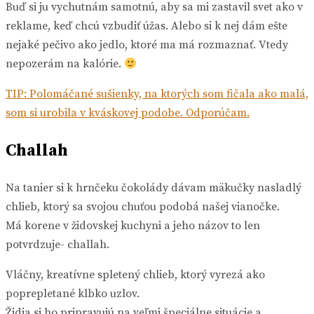
Buď si ju vychutnám samotnú, aby sa mi zastavil svet ako v
reklame, keď chcú vzbudiť úžas. Alebo si k nej dám ešte
nejaké pečivo ako jedlo, ktoré ma má rozmaznať. Vtedy
nepozerám na kalórie.
TIP: Polomáčané sušienky, na ktorých som fičala ako malá,
som si urobila v kváskovej podobe. Odporúčam.
Challah
Na tanier si k hrnčeku čokolády dávam mäkučky nasladlý
chlieb, ktorý sa svojou chuťou podobá našej vianočke.
Má korene v židovskej kuchyni a jeho názov to len
potvrdzuje- challah.
Vláčny, kreatívne spletený chlieb, ktorý vyrezá ako
poprepletané klbko uzlov.
Židia si ho pripravujú na veľmi špeciálne situácie a