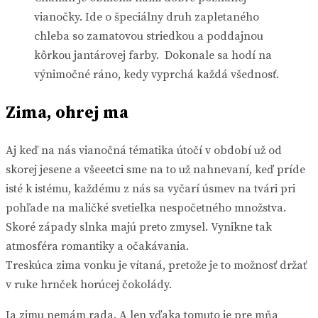
vianočky. Ide o špeciálny druh zapletaného
chleba so zamatovou striedkou a poddajnou
kôrkou jantárovej farby. Dokonale sa hodí na
výnimočné ráno, kedy vyprchá každá všednosť.
Zima, ohrej ma
Aj keď na nás vianočná tématika útočí v období už od
skorej jesene a všeeetci sme na to už nahnevaní, keď príde
isté k istému, každému z nás sa vyčarí úsmev na tvári pri
pohľade na maličké svetielka nespočetného množstva.
Skoré západy slnka majú preto zmysel. Vynikne tak
atmosféra romantiky a očakávania.
Treskúca zima vonku je vítaná, pretože je to možnosť držať
v ruke hrnček horúcej čokolády.
Ja zimu nemám rada. A len vďaka tomuto je pre mňa