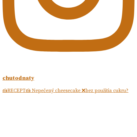
chutodnaty
🍰RECEPT🍰 Nepečený cheesecake ❌bez použitia cukru?