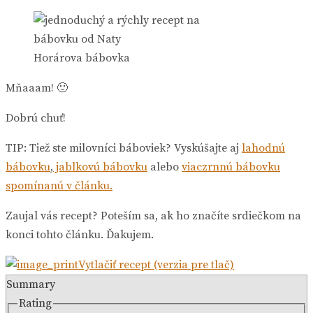
Horárova bábovka
Mňaaam! 🙂
Dobrú chuť!
TIP: Tiež ste milovníci báboviek? Vyskúšajte aj
lahodnú
bábovku
,
jablkovú bábovku
alebo
viaczrnnú bábovku
spomínanú v článku.
Zaujal vás recept? Poteším sa, ak ho značíte srdiečkom na
konci tohto článku. Ďakujem.
Vytlačiť recept (verzia pre tlač)
Summary
Rating