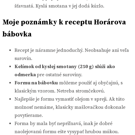
šťavnatá. Kyslá smotana v jej dodá kúzlo.
Moje poznámky k receptu Horárova
bábovka
Recept je náramne jednoduchý. Neobsahuje ani veľa
surovín.
Kelímok od kyslej smotany
(250 g)
slúži
ako
odmerka
pre ostatné suroviny.
Formu na bábovku
môžeme použiť aj obyčajnú, s
klasickým vzorom. Netreba stromčekovú.
Najlepšie je formu vymastiť olejom v spreji. Ak túto
možnosť nemáme, klasicky mašlovačkou dokonale
povytierame.
Forma by mala byť nepriľnavá, inak je dobré
naolejovanú formu ešte vysypať hrubou múkou.