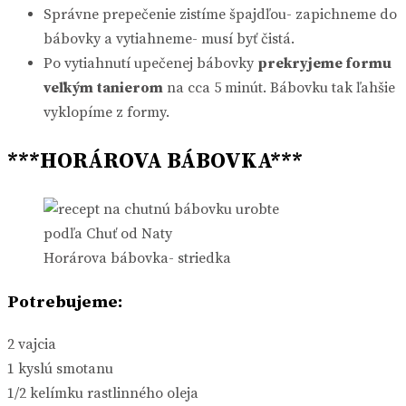
Správne prepečenie zistíme špajdľou- zapichneme do
bábovky a vytiahneme- musí byť čistá.
Po vytiahnutí upečenej bábovky
prekryjeme formu
veľkým tanierom
na cca 5 minút. Bábovku tak ľahšie
vyklopíme z formy.
***HORÁROVA BÁBOVKA***
Horárova bábovka- striedka
Potrebujeme:
2 vajcia
1 kyslú smotanu
1/2 kelímku rastlinného oleja