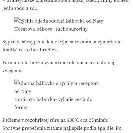
V druhej miske zmiešame spolu múku, cukor, vínny kameň,
jedlú sódu a soľ.
Horárova bábova- suché suroviny
Sypkú časť vsypeme k mokrým surovinám a vymiešame
hladké cesto bez hrudiek.
Formu na bábovku vymastíme olejom a cesto do nej
vylejeme.
Horárova bábovka- vyliatie cesta do
formy
Pečieme v rozohriatej rúre na 200´C cca 25 minút.
Správne prepečenie zistíme najlepšie podľa špajdle. Po