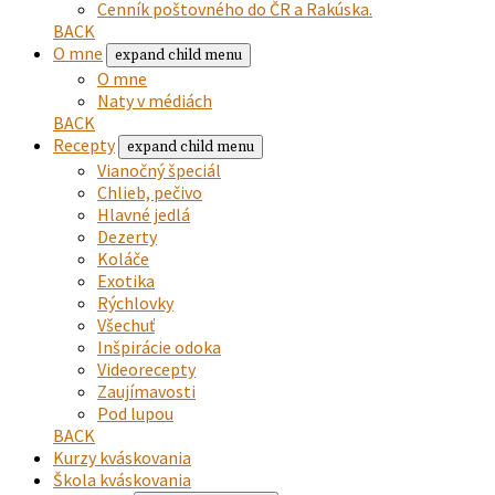
Cenník poštovného do ČR a Rakúska.
BACK
O mne
expand child menu
O mne
Naty v médiách
BACK
Recepty
expand child menu
Vianočný špeciál
Chlieb, pečivo
Hlavné jedlá
Dezerty
Koláče
Exotika
Rýchlovky
Všechuť
Inšpirácie odoka
Videorecepty
Zaujímavosti
Pod lupou
BACK
Kurzy kváskovania
Škola kváskovania