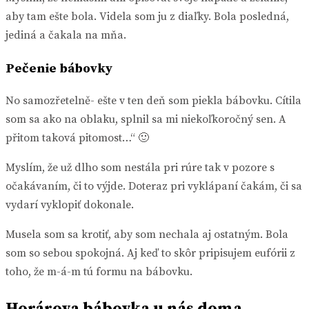
aby tam ešte bola. Videla som ju z diaľky. Bola posledná,
jediná a čakala na mňa.
Pečenie bábovky
No samozřetelně- ešte v ten deň som piekla bábovku. Cítila
som sa ako na oblaku, splnil sa mi niekoľkoročný sen. A
přitom taková pitomost…“ 🙂
Myslím, že už dlho som nestála pri rúre tak v pozore s
očakávaním, či to výjde. Doteraz pri vyklápaní čakám, či sa
vydarí vyklopiť dokonale.
Musela som sa krotiť, aby som nechala aj ostatným. Bola
som so sebou spokojná. Aj keď to skôr pripisujem eufórii z
toho, že m-á-m tú formu na bábovku.