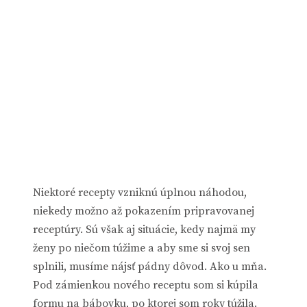
Niektoré recepty vzniknú úplnou náhodou,
niekedy možno až pokazením pripravovanej
receptúry. Sú však aj situácie, kedy najmä my
ženy po niečom túžime a aby sme si svoj sen
splnili, musíme nájsť pádny dôvod. Ako u mňa.
Pod zámienkou nového receptu som si kúpila
formu na bábovku, po ktorej som roky túžila.