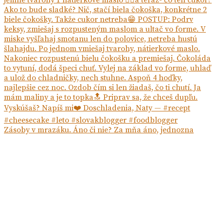
Zásoby v mrazáku. Áno či nie? Za mňa áno, jednozna