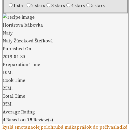
1 star
2 stars
3 stars
4 stars
5 stars
Horárova bábovka
Naty
Naty Žúreková Štefková
Published On
2019-04-30
Preparation Time
10M.
Cook Time
25M.
Total Time
35M.
Average Rating
4
Based on
19
Review(s)
kyslá smotana
olej
polohrubá múka
prášok do pečiva
sladké