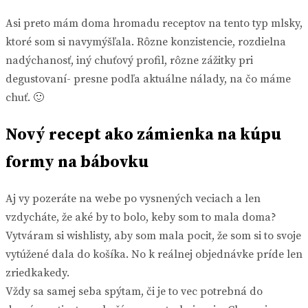
Asi preto mám doma hromadu receptov na tento typ mlsky,
ktoré som si navymýšľala. Rôzne konzistencie, rozdielna
nadýchanosť, iný chuťový profil, rôzne zážitky pri
degustovaní- presne podľa aktuálne nálady, na čo máme
chuť. 🙂
Nový recept ako zámienka na kúpu
formy na bábovku
Aj vy pozeráte na webe po vysnených veciach a len
vzdycháte, že aké by to bolo, keby som to mala doma?
Vytváram si wishlisty, aby som mala pocit, že som si to svoje
vytúžené dala do košíka. No k reálnej objednávke príde len
zriedkakedy.
Vždy sa samej seba spýtam, či je to vec potrebná do