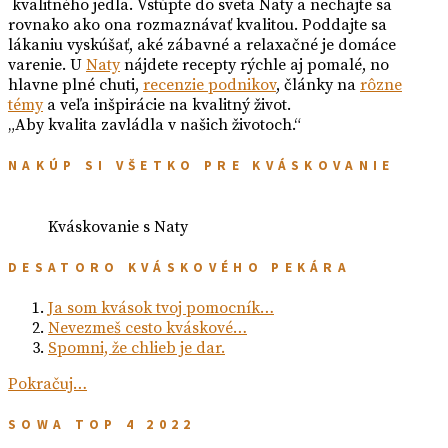
kvalitného jedla. Vstúpte do sveta Naty a nechajte sa
rovnako ako ona rozmaznávať kvalitou. Poddajte sa
lákaniu vyskúšať, aké zábavné a relaxačné je domáce
varenie. U
Naty
nájdete recepty rýchle aj pomalé, no
hlavne plné chuti,
recenzie podnikov
, články na
rôzne
témy
a veľa inšpirácie na kvalitný život.
„Aby kvalita zavládla v našich životoch.“
NAKÚP SI VŠETKO PRE KVÁSKOVANIE
Kváskovanie s Naty
DESATORO KVÁSKOVÉHO PEKÁRA
Ja som kvások tvoj pomocník…
Nevezmeš cesto kváskové…
Spomni, že chlieb je dar.
Pokračuj…
SOWA TOP 4 2022