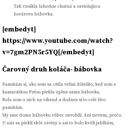
Tak vznikla lahodne chutná a osviežujúca
horárova bábovka.
[embedyt]
https://www.youtube.com/watch?
v=7gm2PN5r5YQ[/embedyt]
Čarovný druh koláča- bábovka
Pamätám si, ako som sa cítila veľmi dôležito, keď som s
kamarátkou Peťou piekla úplne sama bábovku.
Bola som u nich na víkend a dodnes si to celé živo
pamätám.
My sme doma bábovku vôbec nerobili. Ani neviem, prečo.
U nás sa piekli skôr záviny a asi to bolo kvôli jablkám,