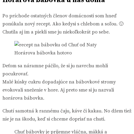
Horárova bábovka u nás doma
Po príchode ostatných členov domácnosti som hneď
ponúkala nový recept. Ako kedysi s chlebom a soľou. 🙂
Chutila aj im a piekli sme ju niekoľkokrát po sebe.
Horárova bábovka hotovo
Deťom sa náramne páčilo, že si ju navrchu mohli
pocukrovať.
Malé kúsky cukru dopadajúce na bábovkové stromy
evokovali sneženie v hore. Aj preto sme si ju nazvali
horárova bábovka.
Chutí samotná k rannému čaju, káve či kakau. No džem tiež
nie je na škodu, keď si chceme dopriať na chuti.
Chuť bábovky je príjemne vláčna, mäkká a