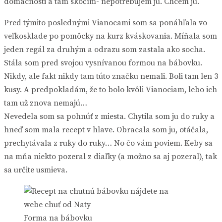
domácnosti a tam skočím- nepotrebujem ju. Chcem ju.
Pred týmito poslednými Vianocami som sa ponáhľala vo
veľkosklade po pomôcky na kurz kváskovania. Míňala som
jeden regál za druhým a odrazu som zastala ako socha.
Stála som pred svojou vysnívanou formou na bábovku.
Nikdy, ale fakt nikdy tam túto značku nemali. Boli tam len 3
kusy. A predpokladám, že to bolo kvôli Vianociam, lebo ich
tam už znova nemajú…
Nevedela som sa pohnúť z miesta. Chytila som ju do ruky a
hneď som mala recept v hlave. Obracala som ju, otáčala,
prechytávala z ruky do ruky… No čo vám poviem. Keby sa
na mňa niekto pozeral z diaľky (a možno sa aj pozeral), tak
sa určite usmieva.
Forma na bábovku