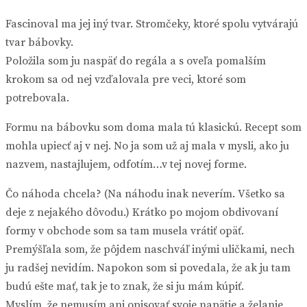
Fascinoval ma jej iný tvar. Stromčeky, ktoré spolu vytvárajú
tvar bábovky.
Položila som ju naspäť do regála a s oveľa pomalším
krokom sa od nej vzďalovala pre veci, ktoré som
potrebovala.
Formu na bábovku som doma mala tú klasickú. Recept som
mohla upiecť aj v nej. No ja som už aj mala v mysli, ako ju
nazvem, nastajlujem, odfotím…v tej novej forme.
Čo náhoda chcela? (Na náhodu inak neverím. Všetko sa
deje z nejakého dôvodu.) Krátko po mojom obdivovaní
formy v obchode som sa tam musela vrátiť opäť.
Premýšľala som, že pôjdem naschváľ inými uličkami, nech
ju radšej nevidím. Napokon som si povedala, že ak ju tam
budú ešte mať, tak je to znak, že si ju mám kúpiť.
Myslím, že nemusím ani opisovať svoje napätie a želanie,