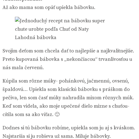
Až ako mama som opäť upiekla bábovku.
Lahodná bábovka
Svojim deťom som chcela dať to najlepšie a najkvalitnejšie.
Preto kupovaná bábovka s „nekončiacou“ trvanlivosťou u
nás mala červenú.
Kúpila som rôzne múky- pohánkovú, jačmennú, ovsenú,
špaldovú… Upiekla som klasickú bábovku s práškom do
pečiva, len som časť múky nahradila mixom rôznych múk.
Keď som videla, ako moje upečené dielo mizne s chuťou-
cítila som sa ako víťaz. 🙂
Dodnes si tú bábovku robíme, upiekla som ju aj s kváskom.
Najstaršia si ju robieva už sama. Miluje bábovky.