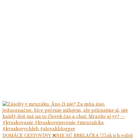
DOMÁCE CESTOVINY ❌NIE SÚ BRBLAČKA ☝🏻ak ich robíš