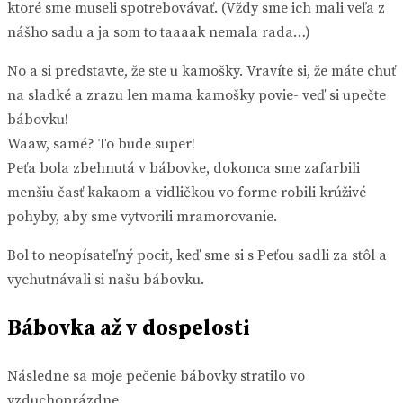
ktoré sme museli spotrebovávať. (Vždy sme ich mali veľa z
nášho sadu a ja som to taaaak nemala rada…)
No a si predstavte, že ste u kamošky. Vravíte si, že máte chuť
na sladké a zrazu len mama kamošky povie- veď si upečte
bábovku!
Waaw, samé? To bude super!
Peťa bola zbehnutá v bábovke, dokonca sme zafarbili
menšiu časť kakaom a vidličkou vo forme robili krúživé
pohyby, aby sme vytvorili mramorovanie.
Bol to neopísateľný pocit, keď sme si s Peťou sadli za stôl a
vychutnávali si našu bábovku.
Bábovka až v dospelosti
Následne sa moje pečenie bábovky stratilo vo
vzduchoprázdne.