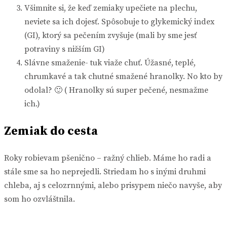
Všimnite si, že keď zemiaky upečiete na plechu,
neviete sa ich dojesť. Spôsobuje to glykemický index
(GI), ktorý sa pečením zvyšuje (mali by sme jesť
potraviny s nižším GI)
Slávne smaženie- tuk viaže chuť. Úžasné, teplé,
chrumkavé a tak chutné smažené hranolky. No kto by
odolal? 🙂 ( Hranolky sú super pečené, nesmažme
ich.)
Zemiak do cesta
Roky robievam pšenično – ražný chlieb. Máme ho radi a
stále sme sa ho neprejedli. Striedam ho s inými druhmi
chleba, aj s celozrnnými, alebo prisypem niečo navyše, aby
som ho ozvláštnila.