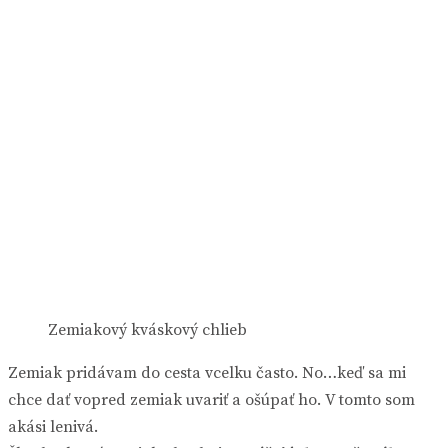
Zemiakový kváskový chlieb
Zemiak pridávam do cesta vcelku často. No…keď sa mi
chce dať vopred zemiak uvariť a ošúpať ho. V tomto som
akási lenivá.