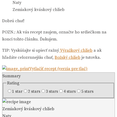
Zemiakový kváskový chlieb
Dobrú chuť!
POZN.: Ak vás recept zaujem, označte ho srdiečkom na
konci tohto článku. Ďakujem.
TIP: Vyskúšajte si upiecť ražný
Výražkový chlieb
a ak
hľadáte celozrnnejšiu chuť,
Božský chlieb
je tutovka.
Vytlačiť recept (verzia pre tlač)
Summary
Rating
1 star
2 stars
3 stars
4 stars
5 stars
Zemiakový kváskový chlieb
Naty