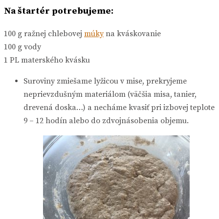
Na štartér potrebujeme:
100 g ražnej chlebovej
múky
na kváskovanie
100 g vody
1 PL materského kvásku
Suroviny zmiešame lyžicou v mise, prekryjeme
neprievzdušným materiálom (väčšia misa, tanier,
drevená doska…) a necháme kvasiť pri izbovej teplote
9 – 12 hodín alebo do zdvojnásobenia objemu.