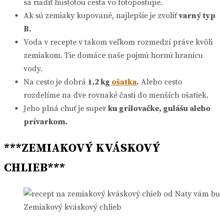
sa riadiť hustotou cesta vo fotopostupe.
Ak sú zemiaky kupované, najlepšie je zvoliť
varný typ
B.
Voda v recepte v takom veľkom rozmedzí práve kvôli
zemiakom. Tie domáce naše pojmú hornú hranicu
vody.
Na cesto je dobrá
1,2 kg
ošatka
.
Alebo cesto
rozdelíme na dve rovnaké časti do menších ošatiek.
Jeho plná chuť je super
ku grilovačke, gulášu alebo
prívarkom.
***ZEMIAKOVÝ KVÁSKOVÝ
CHLIEB***
Zemiakový kváskový chlieb