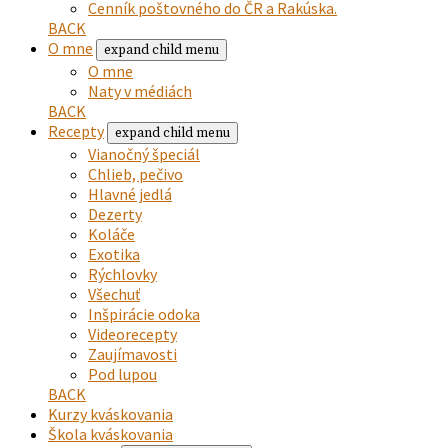
Cenník poštovného do ČR a Rakúska.
BACK
O mne
expand child menu
O mne
Naty v médiách
BACK
Recepty
expand child menu
Vianočný špeciál
Chlieb, pečivo
Hlavné jedlá
Dezerty
Koláče
Exotika
Rýchlovky
Všechuť
Inšpirácie odoka
Videorecepty
Zaujímavosti
Pod lupou
BACK
Kurzy kváskovania
Škola kváskovania