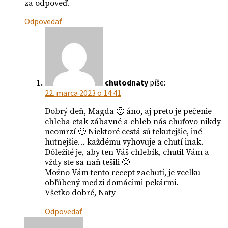
za odpoveď.
Odpovedať
chutodnaty
píše:
22. marca 2023 o 14:41
Dobrý deň, Magda 🙂 áno, aj preto je pečenie
chleba etak zábavné a chleb nás chuťovo nikdy
neomrzí 🙂 Niektoré cestá sú tekutejšie, iné
hutnejšie… každému vyhovuje a chutí inak.
Dôležité je, aby ten Váš chlebík, chutil Vám a
vždy ste sa naň tešili 🙂
Možno Vám tento recept zachutí, je vcelku
obľúbený medzi domácimi pekármi.
Všetko dobré, Naty
Odpovedať