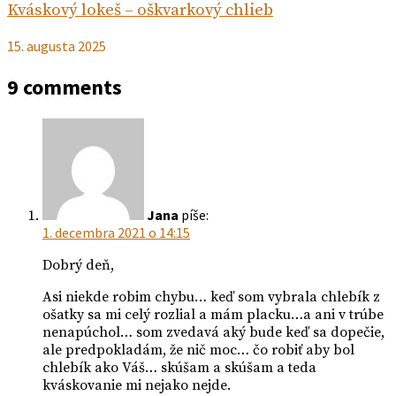
Kváskový lokeš – oškvarkový chlieb
15. augusta 2025
9 comments
Jana
píše:
1. decembra 2021 o 14:15
Dobrý deň,
Asi niekde robim chybu… keď som vybrala chlebík z
ošatky sa mi celý rozlial a mám placku…a ani v trúbe
nenapúchol… som zvedavá aký bude keď sa dopečie,
ale predpokladám, že nič moc… čo robiť aby bol
chlebík ako Váš… skúšam a skúšam a teda
kváskovanie mi nejako nejde.