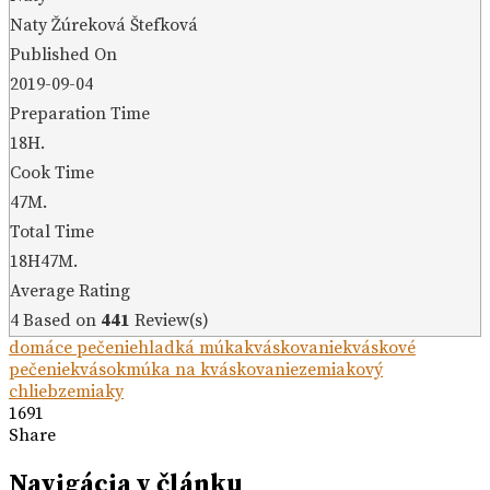
Naty Žúreková Štefková
Published On
2019-09-04
Preparation Time
18H.
Cook Time
47M.
Total Time
18H47M.
Average Rating
4
Based on
441
Review(s)
domáce pečenie
hladká múka
kváskovanie
kváskové
pečenie
kvások
múka na kváskovanie
zemiakový
chlieb
zemiaky
1691
Share
Navigácia v článku