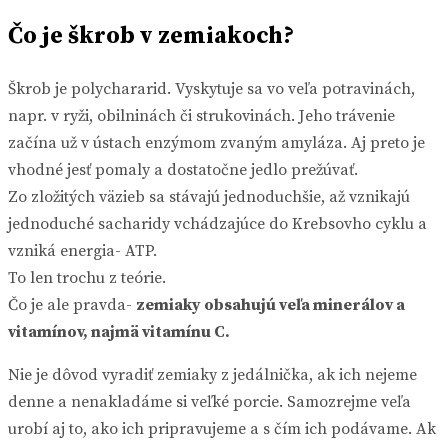
Čo je škrob v zemiakoch?
Škrob je polychararid. Vyskytuje sa vo veľa potravinách,
napr. v ryži, obilninách či strukovinách. Jeho trávenie
začína už v ústach enzýmom zvaným amyláza. Aj preto je
vhodné jesť pomaly a dostatočne jedlo prežúvať.
Zo zložitých väzieb sa stávajú jednoduchšie, až vznikajú
jednoduché sacharidy vchádzajúce do Krebsovho cyklu a
vzniká energia- ATP.
To len trochu z teórie.
Čo je ale pravda-
zemiaky obsahujú veľa minerálov a
vitamínov, najmä vitamínu C.
Nie je dôvod vyradiť zemiaky z jedálnička, ak ich nejeme
denne a nenakladáme si veľké porcie. Samozrejme veľa
urobí aj to, ako ich pripravujeme a s čím ich podávame. Ak