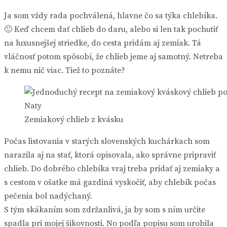
Ja som vždy rada pochválená, hlavne čo sa týka chlebíka.
🙂 Keď chcem dať chlieb do daru, alebo si len tak pochutiť
na luxusnejšej striedke, do cesta pridám aj zemiak. Tá
vláčnosť potom spôsobí, že chlieb jeme aj samotný. Netreba
k nemu nič viac. Tiež to poznáte?
Zemiakový chlieb z kvásku
Počas listovania v starých slovenských kuchárkach som
narazila aj na stať, ktorá opisovala, ako správne pripraviť
chlieb. Do dobrého chlebíka vraj treba pridať aj zemiaky a
s cestom v ošatke má gazdiná vyskočiť, aby chlebík počas
pečenia bol nadýchaný.
S tým skákaním som zdržanlivá, ja by som s ním určite
spadla pri mojej šikovnosti. No podľa popisu som urobila