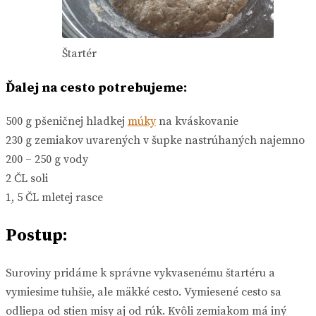
Štartér
Ďalej na cesto potrebujeme:
500 g pšeničnej hladkej
múky
na kváskovanie
230 g zemiakov uvarených v šupke nastrúhaných najemno
200 – 250 g vody
2 ČL soli
1, 5 ČL mletej rasce
Postup:
Suroviny pridáme k správne vykvasenému štartéru a
vymiesime tuhšie, ale mäkké cesto. Vymiesené cesto sa
odliepa od stien misy aj od rúk. Kvôli zemiakom má iný