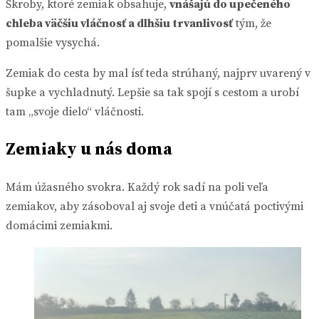
Škroby, ktoré zemiak obsahuje,
vnášajú do upečeného
chleba väčšiu vláčnosť a dlhšiu trvanlivosť
tým, že
pomalšie vysychá.
Zemiak do cesta by mal ísť teda strúhaný, najprv uvarený v
šupke a vychladnutý. Lepšie sa tak spojí s cestom a urobí
tam „svoje dielo“ vláčnosti.
Zemiaky u nás doma
Mám úžasného svokra. Každý rok sadí na poli veľa
zemiakov, aby zásoboval aj svoje deti a vnúčatá poctivými
domácimi zemiakmi.