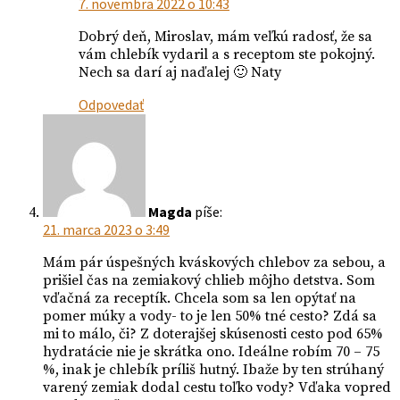
7. novembra 2022 o 10:43
Dobrý deň, Miroslav, mám veľkú radosť, že sa
vám chlebík vydaril a s receptom ste pokojný.
Nech sa darí aj naďalej 🙂 Naty
Odpovedať
Magda
píše:
21. marca 2023 o 3:49
Mám pár úspešných kváskových chlebov za sebou, a
prišiel čas na zemiakový chlieb môjho detstva. Som
vďačná za receptík. Chcela som sa len opýtať na
pomer múky a vody- to je len 50% tné cesto? Zdá sa
mi to málo, či? Z doterajšej skúsenosti cesto pod 65%
hydratácie nie je skrátka ono. Ideálne robím 70 – 75
%, inak je chlebík príliš hutný. Ibaže by ten strúhaný
varený zemiak dodal cestu toľko vody? Vďaka vopred