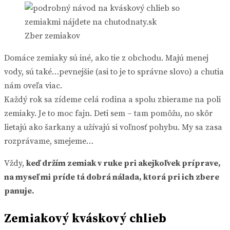
Zber zemiakov
Domáce zemiaky sú iné, ako tie z obchodu. Majú menej
vody, sú také…pevnejšie (asi to je to správne slovo) a chutia
nám oveľa viac.
Každý rok sa zídeme celá rodina a spolu zbierame na poli
zemiaky. Je to moc fajn. Deti sem – tam pomôžu, no skôr
lietajú ako šarkany a užívajú si voľnosť pohybu. My sa zasa
rozprávame, smejeme…
Vždy,
keď držím zemiak v ruke pri akejkoľvek príprave,
na myseľ mi príde tá dobrá nálada, ktorá pri ich zbere
panuje.
Zemiakový kváskový chlieb