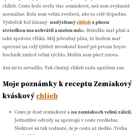
chlieb. Cesto bolo oveľa viac zemiakové, než som zvyknutá
normálne. Bola som veľmi zvedavá, ako to celé dopadne.
Výsledok bol úžasný-
nadýchaný
chlieb
s plnou
striedkou ma uchvátil a nielen mň
a. Striedku mal plnú a
takú správne vlhkú. Môj pôvodný plán, že budem mať
upečené na celý týždeň stroskotal hneď pri prvom hryze-
bochník zmizol veľmi rýchlo. Mohla som piecť znova.
Ani mi to nevadilo. Tak chutný chlieb rada upečiem zas.
Moje poznámky k receptu Zemiakový
kváskový
chlieb
Cesto je dosť zemiakové a
na zemiakoch veľmi záleží
.
Jednotlivé odrody sa správajú v ceste rozdielne.
Niektoré sú tak vodnaté, že je cesto až riedke. Treba