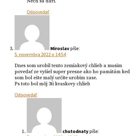
Nech sa darí.
Odpovedať
Miroslav
píše:
5. novembra 2022 o 14:54
Dnes som urobil tento zemiakový chlieb a musim
povedať ze vyšiel super presne ako ho pamätám ked
som bol ešte malý určite urobim zase.
Ps toto bol môj 3ti kvaskovy chlieb
Odpovedať
chutodnaty
píše: