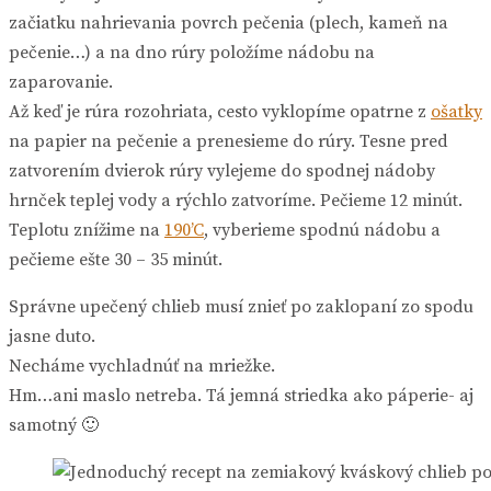
začiatku nahrievania povrch pečenia (plech, kameň na
pečenie…) a na dno rúry položíme nádobu na
zaparovanie.
Až keď je rúra rozohriata, cesto vyklopíme opatrne z
ošatky
na papier na pečenie a prenesieme do rúry. Tesne pred
zatvorením dvierok rúry vylejeme do spodnej nádoby
hrnček teplej vody a rýchlo zatvoríme. Pečieme 12 minút.
Teplotu znížime na
190’C
, vyberieme spodnú nádobu a
pečieme ešte 30 – 35 minút.
Správne upečený chlieb musí znieť po zaklopaní zo spodu
jasne duto.
Necháme vychladnúť na mriežke.
Hm…ani maslo netreba. Tá jemná striedka ako páperie- aj
samotný 🙂