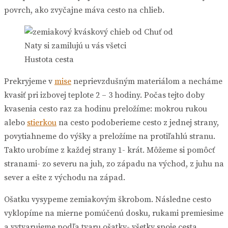
povrch, ako zvyčajne máva cesto na chlieb.
Hustota cesta
Prekryjeme v
mise
neprievzdušným materiálom a necháme
kvasiť pri izbovej teplote 2 – 3 hodiny. Počas tejto doby
kvasenia cesto raz za hodinu preložíme: mokrou rukou
alebo
stierkou
na cesto podoberieme cesto z jednej strany,
povytiahneme do výšky a preložíme na protiľahlú stranu.
Takto urobíme z každej strany 1- krát. Môžeme si pomôcť
stranami- zo severu na juh, zo západu na východ, z juhu na
sever a ešte z východu na západ.
Ošatku vysypeme zemiakovým škrobom. Následne cesto
vyklopíme na mierne pomúčenú dosku, rukami premiesime
a vytvarujeme podľa tvaru ošatky- všetky spoje cesta