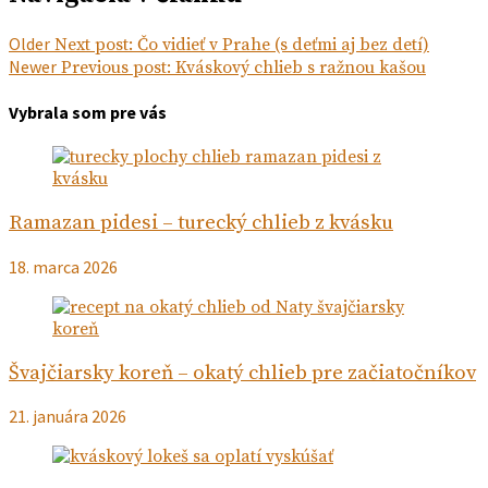
Older
Next post:
Čo vidieť v Prahe (s deťmi aj bez detí)
Newer
Previous post:
Kváskový chlieb s ražnou kašou
Vybrala som pre vás
Ramazan pidesi – turecký chlieb z kvásku
18. marca 2026
Švajčiarsky koreň – okatý chlieb pre začiatočníkov
21. januára 2026