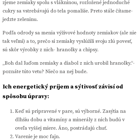
zjeme zemiaky spolu s vlákninou, rozložené jednoduché
cukry sa vstrebávajú do tela pomalšie. Preto stále čítame-
jedzte zeleninu.
Podľa odrody sa menia výživové hodnoty zemiakov (ale nie
tak veľmi) a to, prečo si zemiaky vyslúžili svoju zlú povesť,
sú skôr výrobky z nich- hranolky a chipsy.
„Boh dal ľuďom zemiaky a diabol z nich urobil hranolky.“-
poznáte túto vetu? Niečo na nej bude.
Ich energetický príjem a sýtivosť závisí od
spôsobu úpravy:
Keď sú pripravené v pare, sú výborné. Zasýtia na
dlhšiu dobu a vitamíny a minerály z nich budú v
oveľa vyššej miere. Áno, postrádajú chuť.
Varenie je moc fajn.